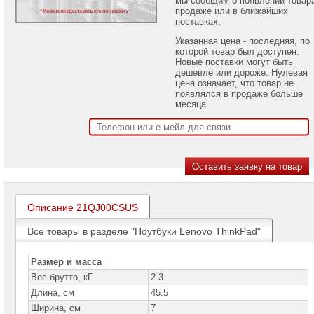
проекторов
продаже или в ближайших
поставках.
Ноутбуки
Указанная цена - последняя, по
Brand
которой товар был доступен.
Name
Новые поставки могут быть
дешевле или дороже. Нулевая
Ноутбуки
цена означает, что товар не
Apple
появлялся в продаже больше
месяца.
Ноутбуки
Microsoft
Ноутбуки
Hiper
Ноутбуки
MSI
Описание 21QJ00CSUS
Ноутбуки
Все товары в разделе "Ноутбуки Lenovo ThinkPad"
Acer
Ноутбуки
Размер и масса
Asus
Вес брутто, кГ
2.3
Длина, см
45.5
Ноутбуки
Dell
Ширина, см
7