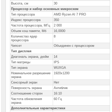
Высота, см
30
Ноутбуки
Процессор и набор основных микросхем
HP
Тип процессора
AMD Ryzen AI 7 PRO
Ноутбуки
Индекс процессора
350
Huawei
Частота процессора, МГц
2 000
Объем кэш памяти, Мб
Ноутбуки
16,0000
Lenovo
Количество ядер
8
процессора
Планшеты
Lenovo
Чипсет
Объединен с процессором
Тип дисплея
Ноутбуки
Lenovo
Диагональ экрана, дюйм
14
IdeaPad
Тип матрицы
IPS
Ноутбуки
Тип экрана
WUXGA
Lenovo
Xiaoxin
Номинальное разрешение
1920x1200
экрана
Ноутбуки
Сенсорный экран
Нет
Lenovo
Legion
Поверхность экрана
Антиблик
Соотношение сторон
16:10
Ноутбуки
Lenovo
Частота обновления
60 Гц
ThinkPad
экрана
►
Дополнительные характеристики
Ноутбуки