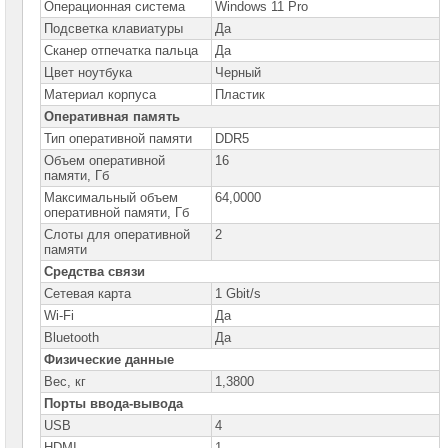
Операционная система
Windows 11 Pro
Lenovo
ThinkBook
Подсветка клавиатуры
Да
Сканер отпечатка пальца
Да
Ноутбуки
Lenovo
Цвет ноутбука
Черный
LOQ
Материал корпуса
Пластик
Ноутбуки
Оперативная память
Lenovo
Gaming
Тип оперативной памяти
DDR5
Объем оперативной
16
Ноутбуки
памяти, Гб
Lenovo
Yoga
Максимальный объем
64,0000
оперативной памяти, Гб
Ноутбуки
Слоты для оперативной
2
Lenovo
памяти
V
Средства связи
Ноутбуки
Cетевая карта
1 Gbit/s
Samsung
Wi-Fi
Да
Bluetooth
Ноутбуки
Да
Gigabyte
Физические данные
Вес, кг
1,3800
Моноблоки
Brand
Порты ввода-вывода
Name
USB
4
HDMI
1