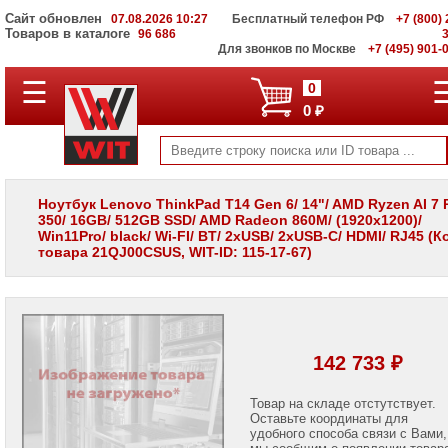
Сайт обновлен
07.08.2026 10:27
Бесплатный телефон РФ
+7 (800) 
Товаров в каталоге
96 686
Для звонков по Москве
+7 (495) 901-
☰
ПОЛНЫЙ
0
КАТАЛОГ
0 ₽
WIT
Корпоративные
серверы
WIT
VV
Ноутбук Lenovo ThinkPad T14 Gen 6/ 14"/ AMD Ryzen AI 7
350/ 16GB/ 512GB SSD/ AMD Radeon 860M/ (1920x1200)/
Системы
Win11Pro/ black/ Wi-FI/ BT/ 2xUSB/ 2xUSB-C/ HDMI/ RJ45 (К
хранения
товара 21QJ00CSUS, WIT-ID: 115-17-67)
данных
WIT
VI
Мониторы
и
LCD
142 733 ₽
панели
Проекторы
Товар на складе отстутствует.
и
Оставьте координаты для
лампы
удобного способа связи с Вами,
для
мы сообщим о появлении товар