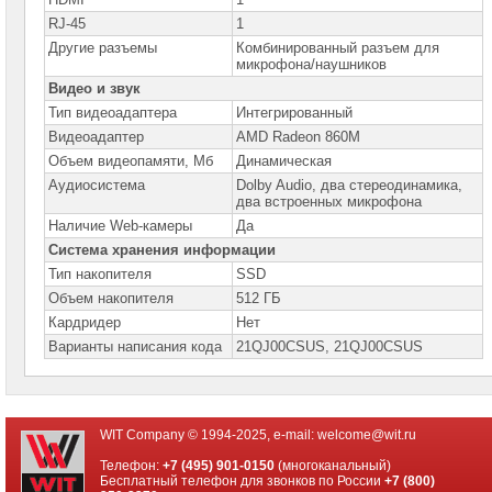
Компьютеры
Brand
RJ-45
1
Name
Другие разъемы
Комбинированный разъем для
микрофона/наушников
Принтеры
Видео и звук
плоттеры
МФУ
Тип видеоадаптера
Интегрированный
Видеоадаптер
AMD Radeon 860M
Серверы
Объем видеопамяти, Мб
Динамическая
Brand
Name
Аудиосистема
Dolby Audio, два стереодинамика,
два встроенных микрофона
Пассивное
Наличие Web-камеры
Да
сетевое
Система хранения информации
оборудование
Тип накопителя
SSD
Активное
Объем накопителя
512 ГБ
сетевое
оборудование
Кардридер
Нет
Варианты написания кода
21QJ00CSUS, 21QJ00CSUS
СХД
-
системы
хранения
данных
WIT Company © 1994-2025, e-mail:
welcome@wit.ru
Компоненты
Телефон:
+7 (495) 901-0150
(многоканальный)
компьютеров
Бесплатный телефон для звонков по России
+7 (800)