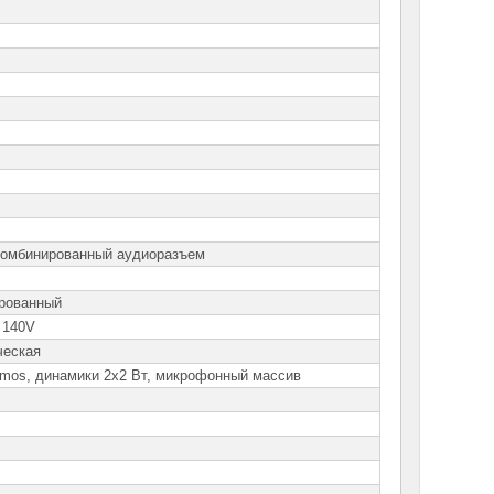
комбинированный аудиоразъем
рованный
c 140V
ческая
tmos, динамики 2х2 Вт, микрофонный массив