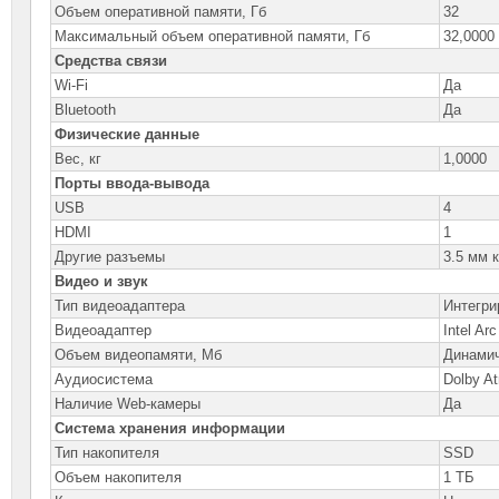
Объем оперативной памяти, Гб
32
Максимальный объем оперативной памяти, Гб
32,0000
Средства связи
Wi-Fi
Да
Bluetooth
Да
Физические данные
Вес, кг
1,0000
Порты ввода-вывода
USB
4
HDMI
1
Другие разъемы
3.5 мм 
Видео и звук
Тип видеоадаптера
Интегри
Видеоадаптер
Intel Ar
Объем видеопамяти, Мб
Динами
Аудиосистема
Dolby A
Наличие Web-камеры
Да
Система хранения информации
Тип накопителя
SSD
Объем накопителя
1 ТБ