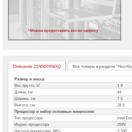
Описание 21NS00XNGQ
Все товары в разделе "Ноутбу
Размер и масса
Вес брутто, кГ
1.9
Длина, см
44
Ширина, см
7.5
Высота, см
28.5
Процессор и набор основных микросхем
Тип процессора
Intel Cor
Индекс процессора
258V
Частота процессора, МГц
2 200