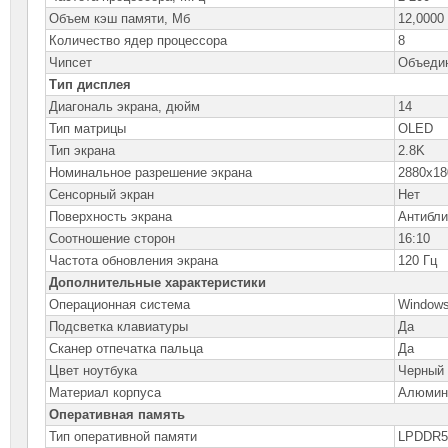
Объем кэш памяти, Мб
12,0000
Количество ядер процессора
8
Чипсет
Объедин
Тип дисплея
Диагональ экрана, дюйм
14
Тип матрицы
OLED
Тип экрана
2.8K
Номинальное разрешение экрана
2880x18
Сенсорный экран
Нет
Поверхность экрана
Антибли
Соотношение сторон
16:10
Частота обновления экрана
120 Гц
Дополнительные характеристики
Операционная система
Windows
Подсветка клавиатуры
Да
Сканер отпечатка пальца
Да
Цвет ноутбука
Черный
Материал корпуса
Алюмини
Оперативная память
Тип оперативной памяти
LPDDR5