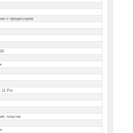
ен с процессором
00
к
 11 Pro
й, пластик
x