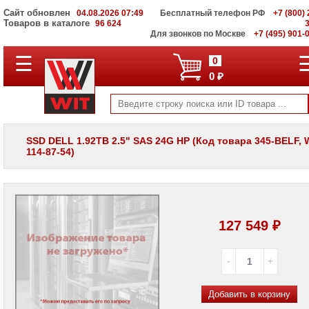
Сайт обновлен
04.08.2026 07:49
Бесплатный телефон РФ
+7 (800) 
Товаров в каталоге
96 624
Для звонков по Москве
+7 (495) 901-
☰
ПОЛНЫЙ
0
КАТАЛОГ
0 ₽
WIT
Корпоративные
серверы
WIT
VV
SSD DELL 1.92TB 2.5" SAS 24G HP (Код товара 345-BELF, W
114-87-54)
Системы
хранения
данных
WIT
VI
Мониторы
127 549 ₽
и
LCD
панели
Проекторы
и
Добавить в корзину
лампы
для