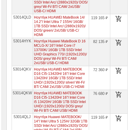
SSD/ Intel Arc/ (2880х1920)/ DOS/
Ноутбуки
grey/ Wi-Fi/ BT/ CAM/ 2xUSB/
HP
USB-C/ HDMI
53014QLD
Ноутбук HUAWEI MateBook 14/
119 165 ₽
Ноутбуки
14.2"/ Intel Ultra 7 155H/ 16GB/
Huawei
1TB SSD/ Intel Arc/ (2880x1920)/
DOS/ green/ 2xUSB/ USB-C/
Планшеты
HDMI
Huawei
53014HYK
MatePad
Ноутбук Huawei MateBook D 16
82 135 ₽
MCLG-X/ 16"/ Intel Core i7
Ноутбуки
13700K/ 16GB/ 1TB SSD/ Intel
Huawei
UHD Graphics 770/ (1920x1200)/
MagicBook
DOS/ grey/ Wi-Fi/ BT/ CAM/
2xUSB/ USB-C/ HDMI
Ноутбуки
53014QKV
Ноутбук HUAWEI MATEBOOK
Huawei
72 360 ₽
MateBook
D16 CI5-13420H/ 16"/ Intel Core
►
13420H/ 16GB/ 1TB SSD/ Intel
UHD/ (1920x1200)/ silver/ Wi-Fi/
Ноутбуки
BT/ CAM/ 2xUSB/ USB-C/ HDMI
Huawei
53014QKW
Ноутбук HUAWEI MATEBOOK
76 680 ₽
Enzo
D16 CI5-13420H/ 16"/ Intel Core
i5 13420H/ 16GB/ 1TB SSD/ Intel
Ноутбуки
UHD/ (1920х1200)/ DOS/ grey/
Lenovo
Wi-Fi/ BT/ CAM/ USB/ HDMI
53014QLJ
Ноутбук Huawei MATEBOOK/
119 165 ₽
Ноутбуки
14"/ Intel Ultra 5 125H/ 32GB/ 1TB
Samsung
SSD/ Intel Arc/ (2880x1920)/ DOS/