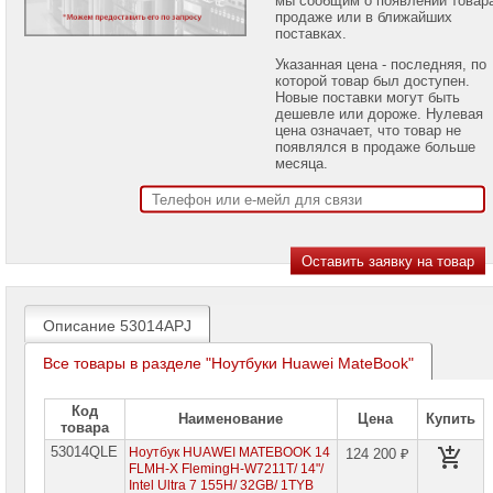
проекторов
продаже или в ближайших
поставках.
Ноутбуки
Указанная цена - последняя, по
Brand
которой товар был доступен.
Name
Новые поставки могут быть
дешевле или дороже. Нулевая
Ноутбуки
цена означает, что товар не
Apple
появлялся в продаже больше
месяца.
Ноутбуки
Microsoft
Ноутбуки
Hiper
Ноутбуки
MSI
Описание 53014APJ
Ноутбуки
Все товары в разделе "Ноутбуки Huawei MateBook"
Acer
Ноутбуки
Код
Наименование
Цена
Купить
Asus
товара
53014QLE
Ноутбук HUAWEI MATEBOOK 14
124 200 ₽
Ноутбуки
FLMH-X FlemingH-W7211T/ 14"/
Dell
Intel Ultra 7 155H/ 32GB/ 1TYB