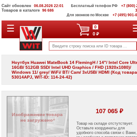
Сайт обновлен
06.08.2026 22:01
Бесплатный телефон РФ
+7 (800) 
Товаров в каталоге
96 686
Для звонков по Москве
+7 (495) 901-
☰
ПОЛНЫЙ
0
КАТАЛОГ
0 ₽
WIT
Корпоративные
серверы
WIT
VV
Ноутбук Huawei MateBook 14 FlemingH / 14"/ Intel Core Ultr
16GB/ 512GB SSD/ Intel UHD Graphics / FHD (1920x1080)/
Системы
Windows 11/ grey/ WiFi/ BT/ Cam/ 3xUSB/ HDMI (Код товара
хранения
53014APJ, WIT-ID: 114-24-42)
данных
WIT
VI
Мониторы
и
LCD
107 065 ₽
панели
Проекторы
Товар на складе отстутствует.
и
Оставьте координаты для
лампы
удобного способа связи с Вами,
для
мы сообщим о появлении товар