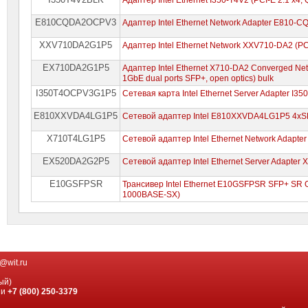
E810CQDA2OCPV3
Адаптер Intel Ethernet Network Adapter E810-C
XXV710DA2G1P5
Адаптер Intel Ethernet Network XXV710-DA2 (PCI
EX710DA2G1P5
Адаптер Intel Ethernet X710-DA2 Converged Net
1GbE dual ports SFP+, open optics) bulk
I350T4OCPV3G1P5
Сетевая карта Intel Ethernet Server Adapter I35
E810XXVDA4LG1P5
Сетевой адаптер Intel E810XXVDA4LG1P5 4xSF
X710T4LG1P5
Сетевой адаптер Intel Ethernet Network Adapte
EX520DA2G2P5
Сетевой адаптер Intel Ethernet Server Adapter
E10GSFPSR
Трансивер Intel Ethernet E10GSFPSR SFP+ SR 
1000BASE-SX)
@wit.ru
ый)
ии
+7 (800) 250-3379