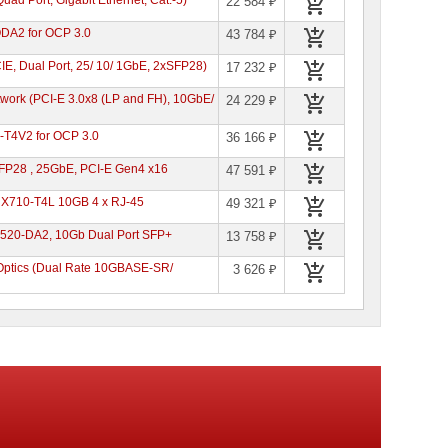
22 584 ₽
QDA2 for OCP 3.0
43 784 ₽
E, Dual Port, 25/ 10/ 1GbE, 2xSFP28)
17 232 ₽
work (PCI-E 3.0x8 (LP and FH), 10GbE/
24 229 ₽
0-T4V2 for OCP 3.0
36 166 ₽
P28 , 25GbE, PCI-E Gen4 x16
47 591 ₽
r X710-T4L 10GB 4 x RJ-45
49 321 ₽
 X520-DA2, 10Gb Dual Port SFP+
13 758 ₽
Optics (Dual Rate 10GBASE-SR/
3 626 ₽