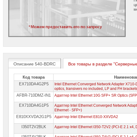
ц
м
Описание 540-BDRC
Все товары в разделе "Серверные
Код товара
Наименова
EX710DA4G2P5
Intel Ethernet Converged Network Adapter X710
optics, transivers no included, LP and FH bracket
AFBR-710DMZ-IN1
Адаптер Intel Ethernet 10G SFP+ SR Optics (SFP+
EX710DA4G1P5
Адаптер Intel Ethernet Converged Network Adapt
Ethernet - SFP+)
E810XXVDA2G1P5
Адаптер Intel Ethernet E810-XXVDA2
I350T2V2BLK
Адаптер Intel Ethernet I350-T2V2 (PCI-E 2.1 x4, D
I350T4V2BLK
Адаптер Intel Ethernet I350-T4V2 (PCI-E 2.1 x4, Q