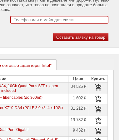
ена означает, что товар не появлялся в продаже больше
есяца.
 сетевые адаптеры Intel"
ние
Цена
Купить
-DA4, 10Gb Quad Ports SFP+, open
34 525 ₽
s included
 fiber cables (до 300m))
1 602 ₽
er X710-DA4 (PCI-E 3.0 x8, 4 x 10Gb
31 212 ₽
19 782 ₽
ual Port, Gigabit
9 432 ₽
uad Port, Gigabit Ethernet, Cat.-5)