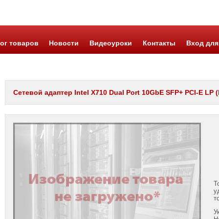
ог товаров
Новости
Видеоуроки
Контакты
Вход для
Сетевой адаптер Intel X710 Dual Port 10GbE SFP+ PCI-E LP 
Т
у
т
У
Н