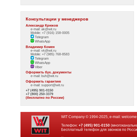
Консультации у менеджеров
Александр Крюков
e-mail: ak@wit.ru
Mobile: +7 (916) 158-0005
Telegram
WhatsApp
Владимир Комен
e-mail: vk@wit.ru
Mobile: +7 (985) 768-8583
Telegram
WhatsApp
Viber
Оформить бух. документы
e-mail:
buh@wit.ru
Оформить гарантию
e-mail:
support@wit.ru
+7 (495) 901-0150
+7 (800) 250-3379
(бесплатно по России)
WIT Company © 1994-2025, e-mail:
welcome
Телефон:
+7 (495) 901-0150
(многоканальн
Бесплатный телефон для звонков по Росс