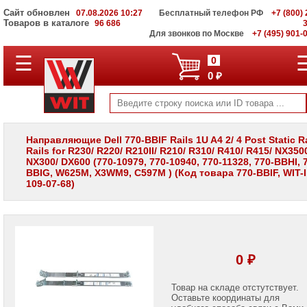
Сайт обновлен
07.08.2026 10:27
Бесплатный телефон РФ
+7 (800) 
Товаров в каталоге
96 686
Для звонков по Москве
+7 (495) 901-
☰
ПОЛНЫЙ
0
КАТАЛОГ
0 ₽
WIT
Корпоративные
серверы
WIT
VV
Направляющие Dell 770-BBIF Rails 1U A4 2/ 4 Post Static R
Rails for R230/ R220/ R210II/ R210/ R310/ R410/ R415/ NX350
Системы
NX300/ DX600 (770-10979, 770-10940, 770-11328, 770-BBHI, 
хранения
BBIG, W625M, X3WM9, C597M ) (Код товара 770-BBIF, WIT-I
данных
109-07-68)
WIT
VI
Мониторы
и
LCD
панели
0 ₽
Проекторы
и
Товар на складе отстутствует.
лампы
Оставьте координаты для
для