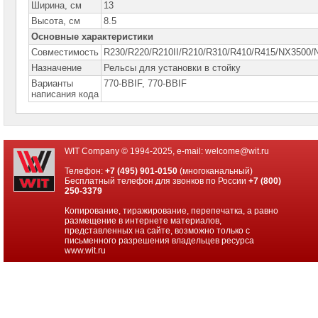
Ширина, см
13
Серверы
Высота, см
8.5
DELL
Основные характеристики
PowerEdge
в
Совместимость
R230/R220/R210II/R210/R310/R410/R415/NX3500
корпусе
Назначение
Рельсы для установки в стойку
Tower
Варианты
770-BBIF, 770-BBIF
написания кода
Серверы
Dell
PowerEdge
для
установки
в
WIT Company © 1994-2025, e-mail:
welcome@wit.ru
стойку
Телефон:
+7 (495) 901-0150
(многоканальный)
Комплектующие
Бесплатный телефон для звонков по России
+7 (800)
для
250-3379
серверов
DELL
Копирование, тиражирование, перепечатка, а равно
размещение в интернете материалов,
Процессоры
представленных на сайте, возможно только с
для
письменного разрешения владельцев ресурса
серверов
www.wit.ru
DELL
Модули
памяти
для
серверов