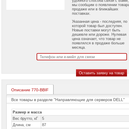
удобного способа связи с Вами,
проекторов
мы сообщим о появлении товар
продаже или в ближайших
поставках.
Ноутбуки
Brand
Указанная цена - последняя, по
Name
которой товар был доступен.
Новые поставки могут быть
Моноблоки
дешевле или дороже. Нулевая
Brand
цена означает, что товар не
Name
появлялся в продаже больше
месяца.
Компьютеры
Brand
Name
Принтеры
плоттеры
МФУ
Серверы
Описание 770-BBIF
Brand
Name
Все товары в разделе "Направляющие для серверов DELL"
Серверы
Huawei
Размер и масса
Вес брутто, кГ
5
Серверы
Длина, см
87
DELL