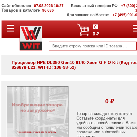
Сайт обновлен
07.08.2026 10:27
Бесплатный телефон РФ
+7 (800) 
Товаров в каталоге
96 686
Для звонков по Москве
+7 (495) 901-
☰
ПОЛНЫЙ
0
КАТАЛОГ
0 ₽
WIT
Корпоративные
серверы
WIT
VV
Процессор HPE DL380 Gen10 6140 Xeon-G FIO Kit (Код то
826878-L21, WIT-ID: 108-98-52)
Системы
хранения
данных
WIT
VI
Мониторы
0 ₽
и
LCD
панели
Товар на складе отстутствует.
Оставьте координаты для
удобного способа связи с Вами,
Проекторы
мы сообщим о появлении товар
и
лампы
продаже или в ближайших
для
поставках.