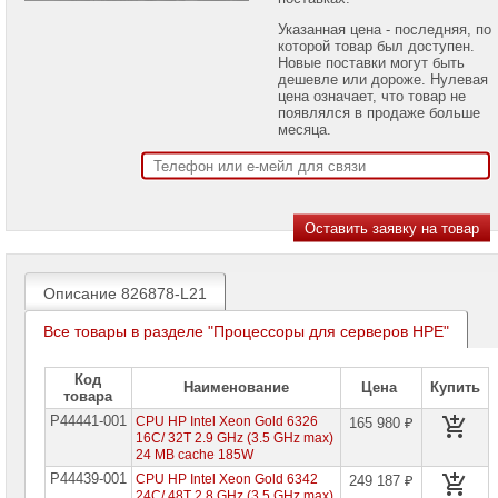
проекторов
Указанная цена - последняя, по
которой товар был доступен.
Ноутбуки
Новые поставки могут быть
Brand
дешевле или дороже. Нулевая
Name
цена означает, что товар не
появлялся в продаже больше
Моноблоки
месяца.
Brand
Name
Компьютеры
Brand
Name
Принтеры
плоттеры
Описание 826878-L21
МФУ
Все товары в разделе "Процессоры для серверов HPE"
Серверы
Brand
Name
Код
Наименование
Цена
Купить
товара
Серверы
P44441-001
CPU HP Intel Xeon Gold 6326
165 980 ₽
Huawei
16C/ 32T 2.9 GHz (3.5 GHz max)
24 MB cache 185W
Серверы
P44439-001
CPU HP Intel Xeon Gold 6342
249 187 ₽
DELL
24C/ 48T 2.8 GHz (3.5 GHz max)