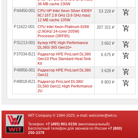
36 MB cache 230W
Серверы
P44450-001
CPU HP Intel Xeon Silver 4309Y
53 229 ₽
Lenovo
8C/ 16T 2.8 GHz (3.6 GHz max)
12 MB cache 105W
Серверы
P11622-001
CPU Intel Xeon-Platinum 8268
207 321 ₽
Hewlett
(2.9GHz/ 24-core/ 205W)
Packard
Processor (SRF95)
Enterprise
P31213-001
Кулер HPE High Performance
3 662 ₽
DL360/ 365 Gen10+
Башенные
серверы
P37034-B21
Радиатор HPE ProLiant DL380
6 675 ₽
HPE
Gen10 Plus Standard Heat Sink
Kit
Стоечные
P49956-001
Радиатор HPE ProLiant DL380
3 628 ₽
серверы
Gen11
HPE
P48818-B21
Радиатор ProLiant DL380/
8 803 ₽
DL560 Gen11 High Performance
Комплектующие
2U
для
серверов
HPE
Процессоры
для
WIT Company © 1994-2025, e-mail:
welcome@wit.ru
серверов
HPE
Телефон:
+7 (495) 901-0150
(многоканальный)
►
Бесплатный телефон для звонков по России
+7 (800)
250-3379
Модули