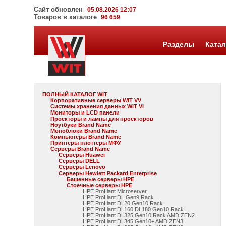
Сайт обновлен
05.08.2026 12:07
Товаров в каталоге
96 659
Разделы
Катал
ПОЛНЫЙ КАТАЛОГ WIT
Корпоративные серверы WIT VV
Системы хранения данных WIT VI
Мониторы и LCD панели
Проекторы и лампы для проекторов
Ноутбуки Brand Name
Моноблоки Brand Name
Компьютеры Brand Name
Принтеры плоттеры МФУ
Серверы Brand Name
Серверы Huawei
Серверы DELL
Серверы Lenovo
Серверы Hewlett Packard Enterprise
Башенные серверы HPE
Стоечные серверы HPE
HPE ProLiant Microserver
HPE ProLiant DL Gen9 Rack
HPE ProLiant DL20 Gen10 Rack
HPE ProLiant DL160 DL180 Gen10 Rack
HPE ProLiant DL325 Gen10 Rack AMD ZEN2
HPE ProLiant DL345 Gen10+ AMD ZEN3