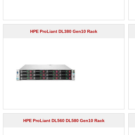
HPE ProLiant DL380 Gen10 Rack
HPE ProLiant DL560 DL580 Gen10 Rack