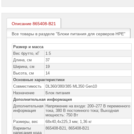
проекторов
Ноутбуки
Brand
Name
Описание 865408-B21
Все товары в разделе "Блоки питания для серверов HPE"
Моноблоки
Brand
Name
Размер и масса
Компьютеры
Вес брутто, кГ
1.5
Brand
Длина, см
37
Name
Ширина, см
19
Принтеры
Высота, см
14
плоттеры
Основные характеристики
МФУ
Совместимость
DL360/380/385 ML350 Gen10
Серверы
Назначение
Блок питания
Brand
Дополнительная информация
Name
Дополнительная
Напряжение на входе: 200–277 В переменного
информация
тока, 380 В постоянного тока; Выходная
Серверы
мощность: 750 Вт
Huawei
Размеры, вес
68x40,4x225,3 мм; 1,36 кг
Серверы
Варианты
865408-B21, 865408-B21
DELL
написания кода