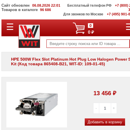
Сайт обновлен
06.08.2026 22:01
Бесплатный телефон РФ
+7 (800) 
Товаров в каталоге
96 686
Для звонков по Москве
+7 (495) 901-
☰
ПОЛНЫЙ
0
КАТАЛОГ
0 ₽
WIT
Корпоративные
серверы
WIT
VV
HPE 500W Flex Slot Platinum Hot Plug Low Halogen Power 
Kit (Код товара 865408-B21, WIT-ID: 109-01-45)
Системы
хранения
данных
WIT
VI
13 456 ₽
Мониторы
и
LCD
панели
Проекторы
и
Добавить в корзину
лампы
для