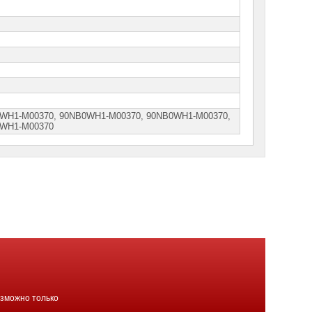
WH1-M00370, 90NВ0WН1-M00370, 90NВ0WН1-M00370,
0WН1-М00370
озможно только