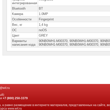
интегрированная
Bluetooth
BT
Камера
1.0MP
Особенности
Fingerprint
Вес, кг
1,4 kg
ОС
noOS
Цвет
GREY
Варианты
90NB0WH1-M00370, 90NB0WH1-M00370, 90NВ0
написания кода
90NВ0WН1-М00370, 90NВ0WН1-М00370, 90NВ
@wit.ru
ый)
ии
+7 (800) 250-3379
, а равно размещение в интернете материалов, представленных на сайте, в
урса www.wit.ru