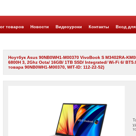
ог товаров
Новости
Видеоуроки
Контакты
Вход для
Ноутбук Asus 90NB0WH1-M00370 VivoBook S M3402RA-KM081
6800H 3, 2Ghz Octa/ 16GB/ 1TB SSD/ Integrated/ Wi-Fi 6/ BT5
товара 90NB0WH1-M00370, WIT-ID: 112-22-52)
Т
у
т