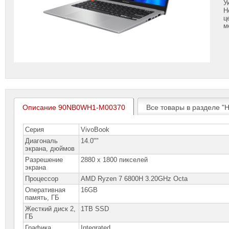
У
Н
ц
м
Описание 90NB0WH1-M00370
Все товары в разделе "
Серия
VivoBook
Диагональ
14.0""
экрана, дюймов
Разрешение
2880 x 1800 пикселей
экрана
Процессор
AMD Ryzen 7 6800H 3.20GHz Octa
Оперативная
16GB
память, ГБ
Жесткий диск 2,
1TB SSD
ГБ
Графика
Integrated