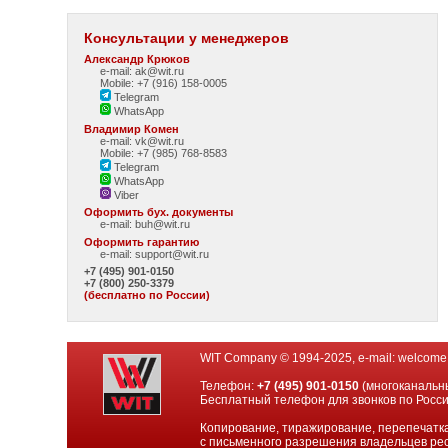
Консультации у менеджеров
Александр Крюков
e-mail: ak@wit.ru
Mobile: +7 (916) 158-0005
Telegram
WhatsApp
Владимир Комен
e-mail: vk@wit.ru
Mobile: +7 (985) 768-8583
Telegram
WhatsApp
Viber
Оформить бух. документы
e-mail:
buh@wit.ru
Оформить гарантию
e-mail:
support@wit.ru
+7 (495) 901-0150
+7 (800) 250-3379
(бесплатно по России)
WIT Company © 1994-2025, e-mail:
welcome
Телефон:
+7 (495) 901-0150
(многоканальн
Бесплатный телефон для звонков по Росс
Копирование, тиражирование, перепечатка
с письменного разрешения владельцев рес