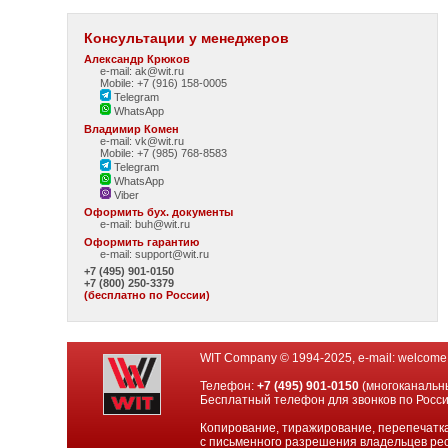
Консультации у менеджеров
Александр Крюков
e-mail: ak@wit.ru
Mobile: +7 (916) 158-0005
Telegram
WhatsApp
Владимир Комен
e-mail: vk@wit.ru
Mobile: +7 (985) 768-8583
Telegram
WhatsApp
Viber
Оформить бух. документы
e-mail:
buh@wit.ru
Оформить гарантию
e-mail:
support@wit.ru
+7 (495) 901-0150
+7 (800) 250-3379
(бесплатно по России)
WIT Company © 1994-2025, e-mail:
welcome
Телефон:
+7 (495) 901-0150
(многоканальн
Бесплатный телефон для звонков по Росс
Копирование, тиражирование, перепечатка
с письменного разрешения владельцев рес