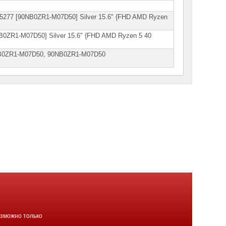
5277 [90NB0ZR1-M07D50] Silver 15.6" {FHD AMD Ryzen
0ZR1-M07D50] Silver 15.6" {FHD AMD Ryzen 5 40
В0ZR1-M07D50, 90NВ0ZR1-М07D50
озможно только