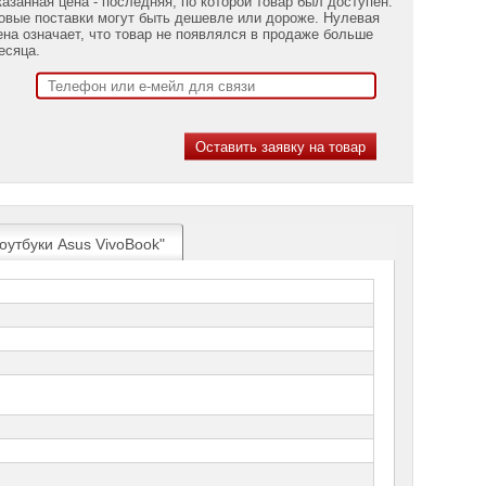
казанная цена - последняя, по которой товар был доступен.
овые поставки могут быть дешевле или дороже. Нулевая
ена означает, что товар не появлялся в продаже больше
есяца.
оутбуки Asus VivoBook"