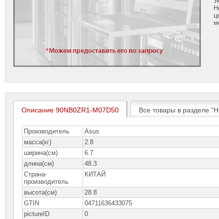
У
Н
ц
м
Описание 90NB0ZR1-M07D50
Все товары в разделе "Н
Производитель
Asus
масса(кг)
2.8
ширина(см)
6.7
длина(см)
48.3
Страна-
КИТАЙ
производитель
высота(см)
28.8
GTIN
04711636433075
pictureID
0