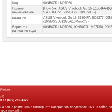
Код
90NB0ZR1-M07D50
Полное
[Ноутбук] ASUS Vivobook Go 15 E1504FA-BQ
наименование
5 40 /16Gb/SSD512Gb/610M/noOS}
название
ASUS Vivobook Go 15 E1504FA-BQ5277 [90NB
/16Gb/SSD512Gb/610M/noOS}
Варианты
90NB0ZR1-M07D50, 90NB0ZR1-M07D50, 90N
написания кода
@wit.ru
ый)
ии
+7 (800) 250-3379
, а равно размещение в интернете материалов, представленных на сайте, в
урса www.wit.ru