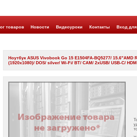
ог товаров
Новости
Видеоуроки
Контакты
Вход для
Ноутбук ASUS Vivobook Go 15 E1504FA-BQ5277/ 15.6"AMD R
(1920x1080)/ DOS/ silver/ Wi-Fi/ BT/ CAM/ 2xUSB/ USB-C/ HD
Т
у
т