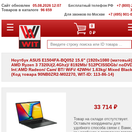
Сайт обновлен
05.08.2026 12:07
Бесплатный телефон РФ
+7 (800) 
Товаров в каталоге
96 659
Для звонков по Москве
+7 (495) 901-
☰
ПОЛНЫЙ
0
КАТАЛОГ
0 ₽
WIT
Корпоративные
серверы
WIT
VV
Ноутбук ASUS E1504FA-BQ052 15.6" (1920x1080 (матовый) 
AMD Ryzen 3 7320U(2.4Ghz)/ 8192Mb/ 512PCISSDGb/ noDVD
Системы
Int:AMD Radeon/ Cam/ BT/ WiFi/ 42WHr/ 1.63kg/ Mixed Blac
хранения
(Код товара 90NB0ZR2-M02270, WIT-ID: 113-86-14)
данных
WIT
VI
Мониторы
и
LCD
33 714 ₽
панели
Проекторы
Товар на складе отстутствует.
и
Оставьте координаты для
лампы
удобного способа связи с Вами,
для
мы сообщим о появлении товар