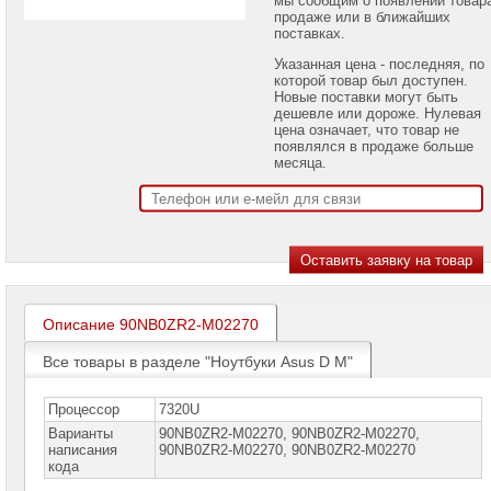
проекторов
продаже или в ближайших
поставках.
Ноутбуки
Указанная цена - последняя, по
Brand
которой товар был доступен.
Name
Новые поставки могут быть
дешевле или дороже. Нулевая
Ноутбуки
цена означает, что товар не
Apple
появлялся в продаже больше
месяца.
Ноутбуки
Microsoft
Ноутбуки
Hiper
Ноутбуки
MSI
Описание 90NB0ZR2-M02270
Ноутбуки
Все товары в разделе "Ноутбуки Asus D M"
Acer
Ноутбуки
Процессор
7320U
Asus
Варианты
90NB0ZR2-M02270, 90NB0ZR2-M02270,
Ноутбуки
написания
90NВ0ZR2-M02270, 90NВ0ZR2-М02270
Asus
кода
Pro