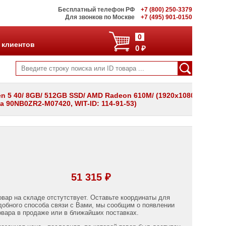
Бесплатный телефон РФ
+7 (800) 250-3379
Для звонков по Москве
+7 (495) 901-0150
0
 клиентов
0 ₽
 5 40/ 8GB/ 512GB SSD/ AMD Radeon 610M/ (1920x1080)/
а 90NB0ZR2-M07420, WIT-ID: 114-91-53)
51 315 ₽
овар на складе отстутствует. Оставьте координаты для
добного способа связи с Вами, мы сообщим о появлении
овара в продаже или в ближайших поставках.