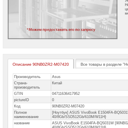
У
Н
ц
м
Описание 90NB0ZR2-M07420
Все товары в разделе "Н
Производитель
Asus
Страна-
Китай
производитель
GTIN
04711636417952
pictureID
0
Код
90NB0ZR2-M07420
Полное
[Ноутбук] ASUS VivoBook E1504FA-BQ5031
наименование
40/8Gb/SSD512Gb/610M/W11H}
название
ASUS VivoBook E1504FA-BQ5031W [90NB0ZR
40/8Gb/SSD512Gb/610M/W11H}