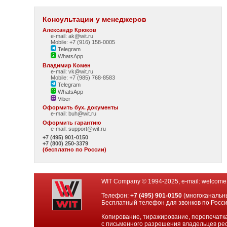
Консультации у менеджеров
Александр Крюков
e-mail: ak@wit.ru
Mobile: +7 (916) 158-0005
Telegram
WhatsApp
Владимир Комен
e-mail: vk@wit.ru
Mobile: +7 (985) 768-8583
Telegram
WhatsApp
Viber
Оформить бух. документы
e-mail:
buh@wit.ru
Оформить гарантию
e-mail:
support@wit.ru
+7 (495) 901-0150
+7 (800) 250-3379
(бесплатно по России)
WIT Company © 1994-2025, e-mail:
welcome
Телефон:
+7 (495) 901-0150
(многоканальн
Бесплатный телефон для звонков по Росс
Копирование, тиражирование, перепечатка
с письменного разрешения владельцев рес