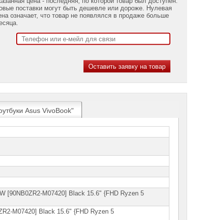
казанная цена - последняя, по которой товар был доступен.
овые поставки могут быть дешевле или дороже. Нулевая
ена означает, что товар не появлялся в продаже больше
есяца.
оутбуки Asus VivoBook"
W [90NB0ZR2-M07420] Black 15.6" {FHD Ryzen 5
2-M07420] Black 15.6" {FHD Ryzen 5