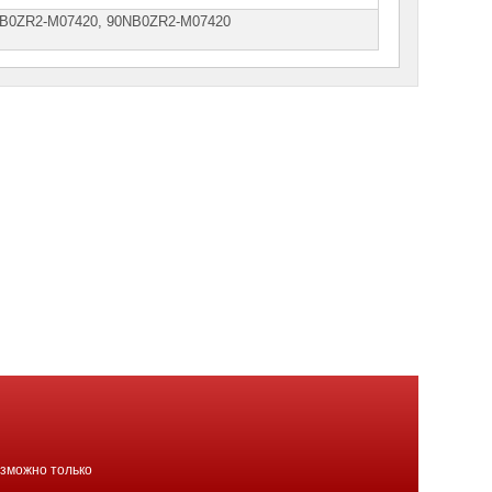
NВ0ZR2-M07420, 90NВ0ZR2-М07420
озможно только