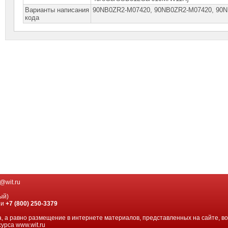
Варианты написания
90NB0ZR2-M07420, 90NB0ZR2-M07420, 90
кода
@wit.ru
ый)
ии
+7 (800) 250-3379
, а равно размещение в интернете материалов, представленных на сайте, в
урса www.wit.ru