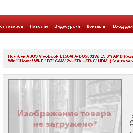
ог товаров
Новости
Видеоуроки
Контакты
Вход для
Ноутбук ASUS VivoBook E1504FA-BQ5031W/ 15.6"/ AMD Ryzen
Win11Home/ Wi-Fi/ BT/ CAM/ 2xUSB/ USB-C/ HDMI (Код товар
Т
у
т