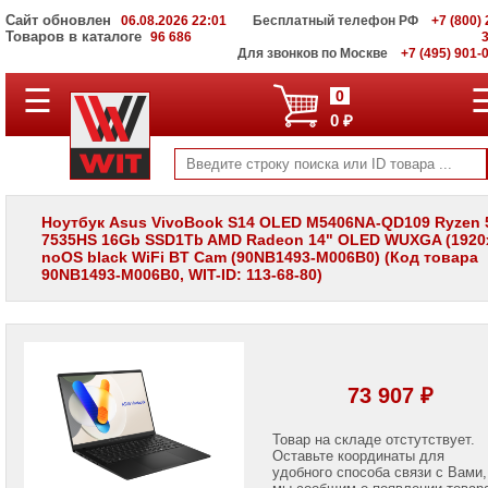
Сайт обновлен
06.08.2026 22:01
Бесплатный телефон РФ
+7 (800) 
Товаров в каталоге
96 686
Для звонков по Москве
+7 (495) 901-
☰
ПОЛНЫЙ
0
КАТАЛОГ
0 ₽
WIT
Корпоративные
серверы
WIT
VV
Ноутбук Asus VivoBook S14 OLED M5406NA-QD109 Ryzen 
7535HS 16Gb SSD1Tb AMD Radeon 14" OLED WUXGA (1920
Системы
noOS black WiFi BT Cam (90NB1493-M006B0) (Код товара
хранения
90NB1493-M006B0, WIT-ID: 113-68-80)
данных
WIT
VI
Мониторы
и
LCD
73 907 ₽
панели
Проекторы
Товар на складе отстутствует.
и
Оставьте координаты для
лампы
удобного способа связи с Вами,
для
мы сообщим о появлении товар