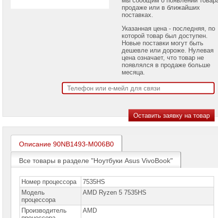
проекторов
продаже или в ближайших
поставках.
Ноутбуки
Указанная цена - последняя, по
Brand
которой товар был доступен.
Name
Новые поставки могут быть
дешевле или дороже. Нулевая
Ноутбуки
цена означает, что товар не
Apple
появлялся в продаже больше
месяца.
Ноутбуки
Microsoft
Ноутбуки
Hiper
Ноутбуки
MSI
Описание 90NB1493-M006B0
Ноутбуки
Все товары в разделе "Ноутбуки Asus VivoBook"
Acer
Ноутбуки
Номер процессора
7535HS
Asus
Модель
AMD Ryzen 5 7535HS
Ноутбуки
процессора
Asus
Производитель
AMD
Pro
процессора