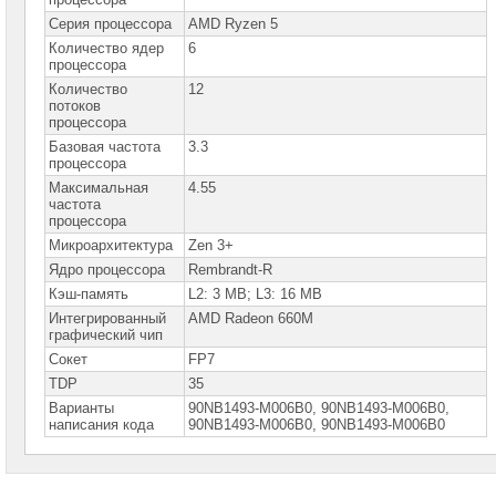
Ноутбуки
Серия процессора
AMD Ryzen 5
Asus
Количество ядер
6
Proart
процессора
Ноутбуки
Количество
12
Asus
потоков
Flip
процессора
Ноутбуки
Базовая частота
3.3
Asus
процессора
Zenbook
Максимальная
4.55
частота
Ноутбуки
процессора
Asus
ExpertBook
Микроархитектура
Zen 3+
Ноутбуки
Ядро процессора
Rembrandt-R
Asus
Кэш-память
L2: 3 MB; L3: 16 MB
VivoBook
►
Интегрированный
AMD Radeon 660M
графический чип
Ноутбуки
Сокет
FP7
Asus
ROG
TDP
35
Ноутбуки
Варианты
90NB1493-M006B0, 90NB1493-M006B0,
Asus
написания кода
90NВ1493-M006В0, 90NВ1493-М006В0
TUF
Ноутбуки
Asus