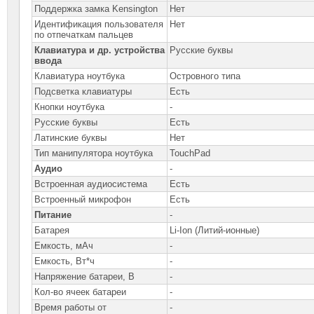
Поддержка замка Kensington
Нет
Идентификация пользователя
Нет
по отпечаткам пальцев
Клавиатура и др. устройства
Русские буквы
ввода
Клавиатура ноутбука
Островного типа
Подсветка клавиатуры
Есть
Кнопки ноутбука
-
Русские буквы
Есть
Латинские буквы
Нет
Тип манипулятора ноутбука
TouchPad
Аудио
-
Встроенная аудиосистема
Есть
Встроенный микрофон
Есть
Питание
-
Батарея
Li-Ion (Литий-ионные)
Емкость, мАч
-
Емкость, Вт*ч
-
Напряжение батареи, В
-
Кол-во ячеек батареи
-
Время работы от
-