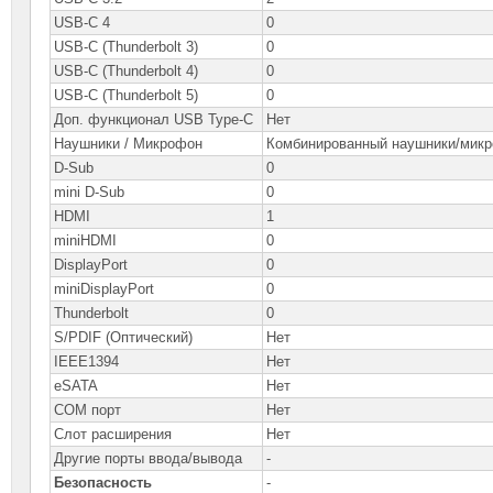
USB-C 4
0
USB-C (Thunderbolt 3)
0
USB-C (Thunderbolt 4)
0
USB-C (Thunderbolt 5)
0
Доп. функционал USB Type-C
Нет
Наушники / Микрофон
Комбинированный наушники/мик
D-Sub
0
mini D-Sub
0
HDMI
1
miniHDMI
0
DisplayPort
0
miniDisplayPort
0
Thunderbolt
0
S/PDIF (Оптический)
Нет
IEEE1394
Нет
eSATA
Нет
COM порт
Нет
Слот расширения
Нет
Другие порты ввода/вывода
-
Безопасность
-