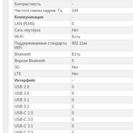
Контрастность
-
Частота смены кадров, Гц
144
Коммуникации
-
LAN (RJ45)
0
Сеть ноутбука
Нет
Wi-Fi
Есть
Поддерживаемые стандарты
802.11ax
WiFi
Bluetooth
Есть
Версия Bluetooth
5
3G
Нет
LTE
Нет
Интерфейс
-
USB 2.0
0
USB 3.0
0
USB 3.1
0
USB 3.2
2
USB-C 2.0
0
USB-C 3.0
0
USB-C 3.1
0
USB-C 3.2
2