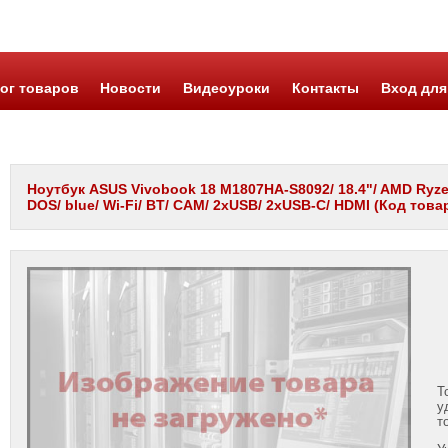
ог товаров
Новости
Видеоуроки
Контакты
Вход для
Ноутбук ASUS Vivobook 18 M1807HA-S8092/ 18.4"/ AMD Ryzen
DOS/ blue/ Wi-Fi/ BT/ CAM/ 2xUSB/ 2xUSB-C/ HDMI (Код това
Т
у
т