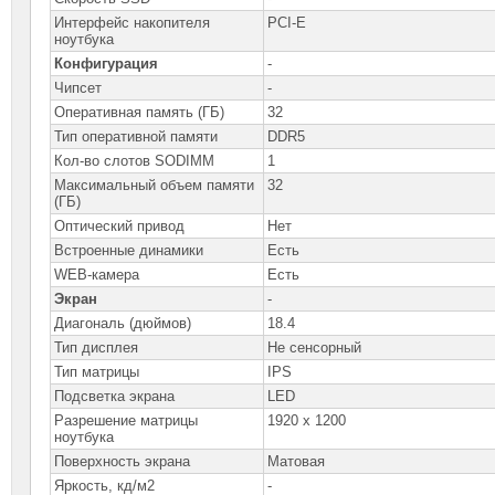
Интерфейс накопителя
PCI-E
ноутбука
Конфигурация
-
Чипсет
-
Оперативная память (ГБ)
32
Тип оперативной памяти
DDR5
Кол-во слотов SODIMM
1
Максимальный объем памяти
32
(ГБ)
Оптический привод
Нет
Встроенные динамики
Есть
WEB-камера
Есть
Экран
-
Диагональ (дюймов)
18.4
Тип дисплея
Не сенсорный
Тип матрицы
IPS
Подсветка экрана
LED
Разрешение матрицы
1920 x 1200
ноутбука
Поверхность экрана
Матовая
Яркость, кд/м2
-