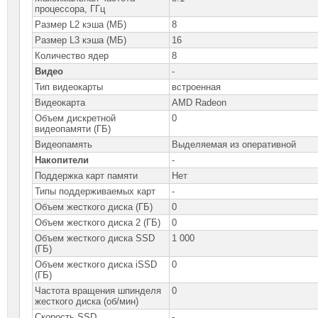
процессора, ГГц
Размер L2 кэша (МБ)
8
Размер L3 кэша (МБ)
16
Количество ядер
8
Видео
-
Тип видеокарты
встроенная
Видеокарта
AMD Radeon
Объем дискретной
0
видеопамяти (ГБ)
Видеопамять
Выделяемая из оперативной
Накопители
-
Поддержка карт памяти
Нет
Типы поддерживаемых карт
-
Объем жесткого диска (ГБ)
0
Объем жесткого диска 2 (ГБ)
0
Объем жесткого диска SSD
1 000
(ГБ)
Объем жесткого диска iSSD
0
(ГБ)
Частота вращения шпинделя
0
жесткого диска (об/мин)
Скорость SSD
-