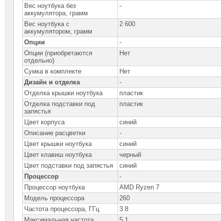
Вес ноутбука без
-
аккумулятора, грамм
Вес ноутбука с
2 600
аккумулятором, грамм
Опции
-
Опции (приобретаются
Нет
отдельно)
Сумка в комплекте
Нет
Дизайн и отделка
-
Отделка крышки ноутбука
пластик
Отделка подставки под
пластик
запястья
Цвет корпуса
синий
Описание расцветки
-
Цвет крышки ноутбука
синий
Цвет клавиш ноутбука
черный
Цвет подставки под запястья
синий
Процессор
-
Процессор ноутбука
AMD Ryzen 7
Модель процессора
260
Частота процессора, ГГц
3.8
Максимальная частота
5.1