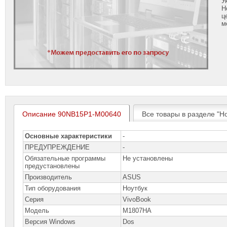
У
Н
ц
м
Описание 90NB15P1-M00640
Все товары в разделе "Н
Основные характеристики
-
ПРЕДУПРЕЖДЕНИЕ
-
Обязательные программы
Не установлены
предустановлены
Производитель
ASUS
Тип оборудования
Ноутбук
Серия
VivoBook
Модель
M1807HA
Версия Windows
Dos