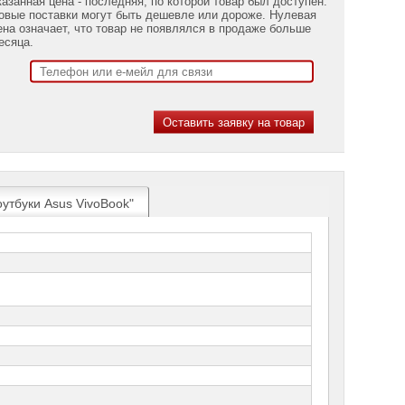
казанная цена - последняя, по которой товар был доступен.
овые поставки могут быть дешевле или дороже. Нулевая
ена означает, что товар не появлялся в продаже больше
есяца.
оутбуки Asus VivoBook"