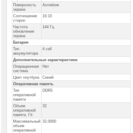
D
Поверхность
Антиблик
M
экрана
Ноутбуки
Соотношение
16:10
Asus
сторон
X
Частота
144 Гц
обновления
Ноутбуки
экрана
Dell
Батарея
Ноутбуки
Тип
4 cell
HP
аккумулятора
Дополнительные характеристики
Ноутбуки
Операционная
Нет
Huawei
система
Цвет ноутбука
Синий
Ноутбуки
Lenovo
Оперативная память
Тип
DDR5
Ноутбуки
оперативной
Samsung
памяти
Объем
32
Ноутбуки
оперативной
Gigabyte
памяти, Гб
Максимальный
32,0000
Моноблоки
объем
Brand
оперативной
Name