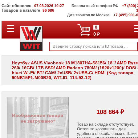
Сайт обновлен
07.08.2026 10:27
Бесплатный телефон РФ
+7 (800) 
Товаров в каталоге
96 686
Для звонков по Москве
+7 (495) 901-
☰
ПОЛНЫЙ
0
КАТАЛОГ
0 ₽
WIT
Корпоративные
серверы
WIT
VV
Ноутбук ASUS Vivobook 18 M1807HA-S8156/ 18"/ AMD Ryze
260/ 16GB/ 1TB SSD/ AMD Radeon 780M/ (1920x1200)/ DOS/ 
Системы
blue/ Wi-Fi/ BT/ CAM/ 2xUSB/ 2xUSB-C/ HDMI (Код товара
хранения
90NB15P1-M00B20, WIT-ID: 114-93-12)
данных
WIT
VI
Мониторы
и
LCD
108 864 ₽
панели
Проекторы
Товар на складе отстутствует.
и
Оставьте координаты для
лампы
удобного способа связи с Вами,
для
мы сообщим о появлении товар