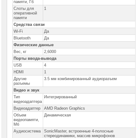
памяти, Гб
Слоты для
1
Компьютеры
оперативной
Brand
памяти
Name
Средства связи
Принтеры
Wi-Fi
Да
плоттеры
Bluetooth
Да
МФУ
Физические данные
Серверы
Вес, кг
2,6000
Brand
Порты ввода-вывода
Name
USB
4
Пассивное
HDMI
1
сетевое
Другие
3.5 мм комбинированный аудиоразъем
оборудование
разъемы
Видео и звук
Активное
сетевое
Тип
Интегрированный
оборудование
видеоадаптера
Видеоадаптер
AMD Radeon Graphics
СХД
-
Объем
Динамическая
системы
видеопамяти,
хранения
Мб
данных
Аудиосистема
SonicMaster, встроенные 4-полосные
стереодинамики, массив микрофонов