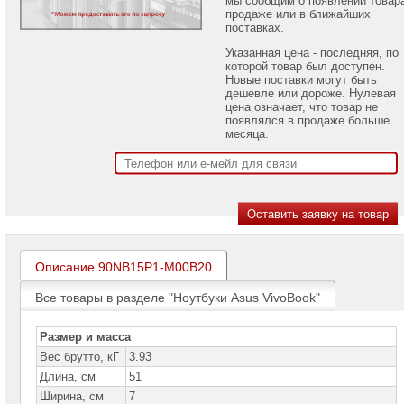
проекторов
продаже или в ближайших
поставках.
Ноутбуки
Указанная цена - последняя, по
Brand
которой товар был доступен.
Name
Новые поставки могут быть
дешевле или дороже. Нулевая
Ноутбуки
цена означает, что товар не
Apple
появлялся в продаже больше
месяца.
Ноутбуки
Microsoft
Ноутбуки
Hiper
Ноутбуки
MSI
Описание 90NB15P1-M00B20
Ноутбуки
Все товары в разделе "Ноутбуки Asus VivoBook"
Acer
Ноутбуки
Размер и масса
Asus
Вес брутто, кГ
3.93
Ноутбуки
Длина, см
51
Asus
Pro
Ширина, см
7