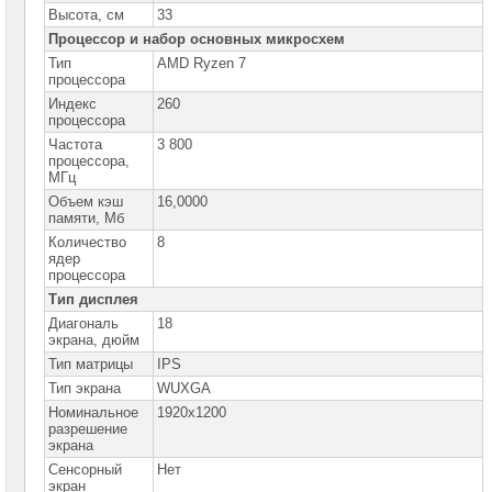
Высота, см
33
Ноутбуки
Asus
Процессор и набор основных микросхем
Proart
Тип
AMD Ryzen 7
процессора
Ноутбуки
Asus
Индекс
260
Flip
процессора
Ноутбуки
Частота
3 800
Asus
процессора,
Zenbook
МГц
Объем кэш
16,0000
Ноутбуки
памяти, Мб
Asus
ExpertBook
Количество
8
ядер
Ноутбуки
процессора
Asus
VivoBook
Тип дисплея
►
Диагональ
18
экрана, дюйм
Ноутбуки
Asus
Тип матрицы
IPS
ROG
Тип экрана
WUXGA
Ноутбуки
Номинальное
1920x1200
Asus
разрешение
TUF
экрана
Ноутбуки
Сенсорный
Нет
Asus
экран