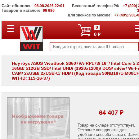
Сайт обновлен
06.08.2026 22:01
Бесплатный телефон РФ
+7 (800) 
Товаров в каталоге
96 686
Для звонков по Москве
+7 (495) 901-
☰
ПОЛНЫЙ
0
КАТАЛОГ
0 ₽
WIT
Корпоративные
серверы
WIT
VV
Ноутбук ASUS VivoBook S3607VA-RP173/ 16"/ Intel Core 5 
16GB/ 512GB SSD/ Intel UHD/ (1920х1200)/ DOS/ silver/ Wi-Fi
Системы
CAM/ 2xUSB/ 2xUSB-C/ HDMI (Код товара 90NB1671-M00CH
хранения
WIT-ID: 115-16-37)
данных
WIT
VI
Мониторы
и
LCD
64 407 ₽
панели
Проекторы
Товар на складе отстутствует.
и
Оставьте координаты для
лампы
удобного способа связи с Вами,
для
мы сообщим о появлении товар