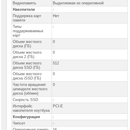
Видеопамять
Выделяемая из оперативной
Накопители
-
Компьютеры
Brand
Поддержка карт
Нет
Name
памяти
Типы
-
Принтеры
поддерживаемых
плоттеры
карт
МФУ
Объем жесткого
0
диска (ГБ)
Серверы
Brand
Объем жесткого
0
Name
диска 2 (ГБ)
Объем жесткого
512
Пассивное
диска SSD (ГБ)
сетевое
Объем жесткого
0
оборудование
диска iSSD (ГБ)
Частота вращения
0
Активное
шпинделя жесткого
сетевое
оборудование
диска (об/мин)
Скорость SSD
-
СХД
Интерфейс
PCI-E
-
накопителя ноутбука
системы
хранения
Конфигурация
-
данных
Чипсет
-
Оперативная память
16