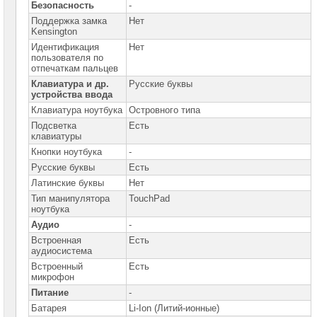
Безопасность
-
Поддержка замка
Нет
Kensington
Идентификация
Нет
пользователя по
отпечаткам пальцев
Клавиатура и др.
Русские буквы
устройства ввода
Клавиатура ноутбука
Островного типа
Подсветка
Есть
клавиатуры
Кнопки ноутбука
-
Русские буквы
Есть
Латинские буквы
Нет
Тип манипулятора
TouchPad
ноутбука
Аудио
-
Встроенная
Есть
аудиосистема
Встроенный
Есть
микрофон
Питание
-
Батарея
Li-Ion (Литий-ионные)