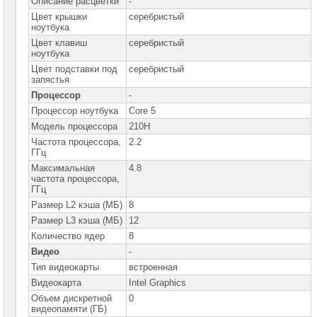
Описание расцветки
-
D
M
Цвет крышки
серебристый
ноутбука
Ноутбуки
Asus
Цвет клавиш
серебристый
X
ноутбука
Цвет подставки под
серебристый
Ноутбуки
запястья
Dell
Процессор
-
Процессор ноутбука
Core 5
Ноутбуки
HP
Модель процессора
210H
Частота процессора,
2.2
Ноутбуки
ГГц
Huawei
Максимальная
4.8
частота процессора,
Ноутбуки
ГГц
Lenovo
Размер L2 кэша (МБ)
8
Размер L3 кэша (МБ)
12
Ноутбуки
Samsung
Количество ядер
8
Видео
-
Ноутбуки
Тип видеокарты
встроенная
Gigabyte
Видеокарта
Intel Graphics
Моноблоки
Объем дискретной
0
Brand
видеопамяти (ГБ)
Name