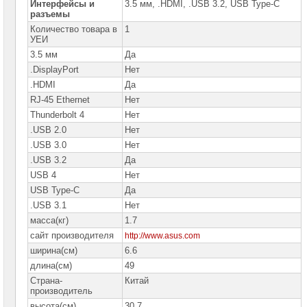
Интерфейсы и
3.5 мм, .HDMI, .USB 3.2, USB Type-C
разъемы
Количество товара в
1
УЕИ
3.5 мм
Да
.DisplayPort
Нет
.HDMI
Да
RJ-45 Ethernet
Нет
Thunderbolt 4
Нет
.USB 2.0
Нет
.USB 3.0
Нет
.USB 3.2
Да
USB 4
Нет
USB Type-C
Да
.USB 3.1
Нет
масса(кг)
1.7
сайт производителя
http://www.asus.com
ширина(см)
6.6
длина(см)
49
Страна-
Китай
производитель
высота(см)
30.7