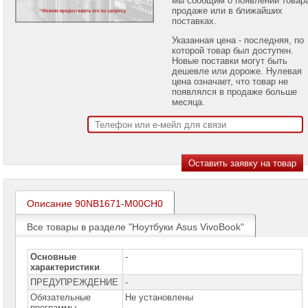
проекторов
продаже или в ближайших
поставках.
Ноутбуки
Указанная цена - последняя, по
Brand
которой товар был доступен.
Name
Новые поставки могут быть
дешевле или дороже. Нулевая
Ноутбуки
цена означает, что товар не
Apple
появлялся в продаже больше
месяца.
Ноутбуки
Microsoft
Ноутбуки
Hiper
Ноутбуки
MSI
Описание 90NB1671-M00CH0
Ноутбуки
Все товары в разделе "Ноутбуки Asus VivoBook"
Acer
Ноутбуки
Основные
-
Asus
характеристики
Ноутбуки
ПРЕДУПРЕЖДЕНИЕ
-
Asus
Обязательные
Не установлены
Pro
программы