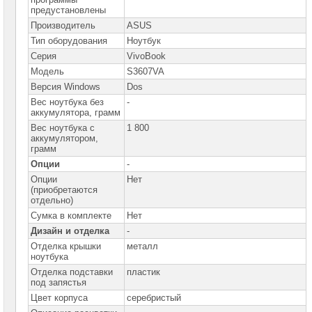
предустановлены
Ноутбуки
Asus
Производитель
ASUS
Proart
Тип оборудования
Ноутбук
Ноутбуки
Серия
VivoBook
Asus
Flip
Модель
S3607VA
Версия Windows
Dos
Ноутбуки
Asus
Вес ноутбука без
-
Zenbook
аккумулятора, грамм
Вес ноутбука с
1 800
Ноутбуки
аккумулятором,
Asus
грамм
ExpertBook
Опции
-
Ноутбуки
Asus
Опции
Нет
VivoBook
(приобретаются
►
отдельно)
Сумка в комплекте
Нет
Ноутбуки
Asus
Дизайн и отделка
-
ROG
Отделка крышки
металл
Ноутбуки
ноутбука
Asus
Отделка подставки
пластик
TUF
под запястья
Ноутбуки
Цвет корпуса
серебристый
Asus