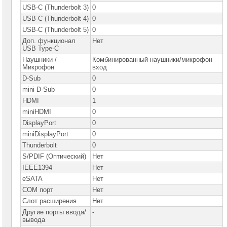
USB-C (Thunderbolt 3)
0
USB-C (Thunderbolt 4)
0
USB-C (Thunderbolt 5)
0
Доп. функционал
Нет
USB Type-C
Наушники /
Комбинированный наушники/микрофон
Микрофон
вход
D-Sub
0
mini D-Sub
0
HDMI
1
miniHDMI
0
DisplayPort
0
miniDisplayPort
0
Thunderbolt
0
S/PDIF (Оптический)
Нет
IEEE1394
Нет
eSATA
Нет
COM порт
Нет
Слот расширения
Нет
Другие порты ввода/
-
вывода