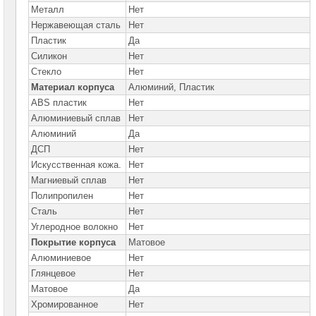
Металл
Нет
Нержавеющая сталь
Нет
Пластик
Да
Силикон
Нет
Стекло
Нет
Материал корпуса
Алюминий, Пластик
ABS пластик
Нет
Алюминиевый сплав
Нет
Алюминий
Да
ДСП
Нет
Искусственная кожа.
Нет
Магниевый сплав
Нет
Полипропилен
Нет
Сталь
Нет
Углеродное волокно
Нет
Покрытие корпуса
Матовое
Алюминиевое
Нет
Глянцевое
Нет
Матовое
Да
Хромированное
Нет