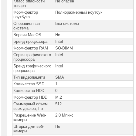
Класс опасности
Не опасен
товара
Форм-фактор
Полноразмерный ноутбук
ноутбука
Операционная
Без системы
система
Версия MacOS
Нет
Бренд процессора
Intel
Форм-фактор RAM
SO-DIMM
Серия графического
Intel
процессора
Бренд графического
Intel
процессора
Тип видеопамяти
SMA
Количество SSD
1
Количество HDD
0
Форм-фактор HDD
M.2
Суммарный объем
512
всех дисков, ГБ
Разрешение Web-
2.0 Мпикс
камеры
Шторка для веб-
Нет
камеры