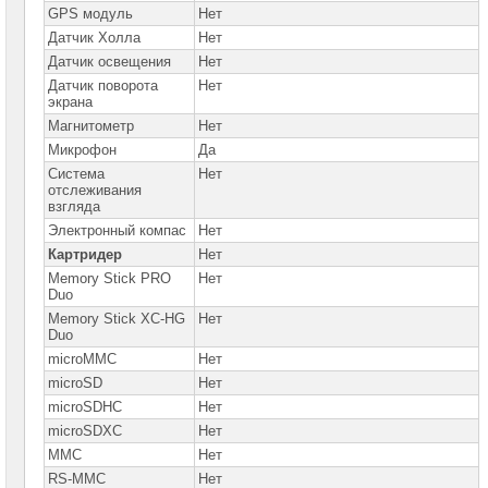
GPS модуль
Нет
Датчик Холла
Нет
Датчик освещения
Нет
Датчик поворота
Нет
экрана
Магнитометр
Нет
Микрофон
Да
Система
Нет
отслеживания
взгляда
Электронный компас
Нет
Картридер
Нет
Memory Stick PRO
Нет
Duo
Memory Stick XC-HG
Нет
Duo
microMMC
Нет
microSD
Нет
microSDHC
Нет
microSDXC
Нет
MMC
Нет
RS-MMC
Нет