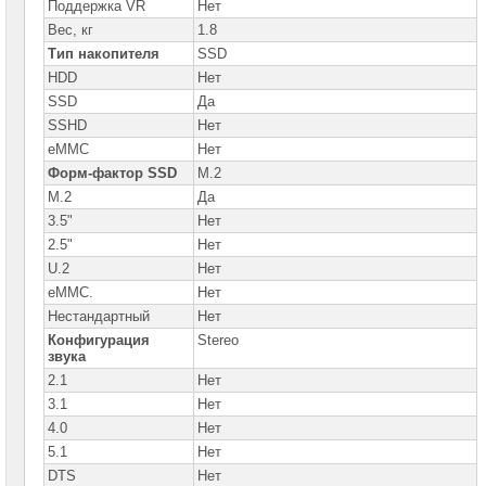
Поддержка VR
Нет
Вес, кг
1.8
Тип накопителя
SSD
HDD
Нет
SSD
Да
SSHD
Нет
eMMC
Нет
Форм-фактор SSD
M.2
M.2
Да
3.5"
Нет
2.5"
Нет
U.2
Нет
eMMC.
Нет
Нестандартный
Нет
Конфигурация
Stereo
звука
2.1
Нет
3.1
Нет
4.0
Нет
5.1
Нет
DTS
Нет