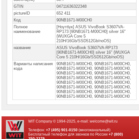
GTIN
04711636322348
pictureID
652 411
Код
90NB1671-M00CH0
Полное
[Ноутбук] ASUS VivoBook S3607VA-
наименование
RP173 [90NB1671-M00CH0] silver 16"
{WUXGA Core 5
210H/16Gb/SSD512Gb/noOS}
название
ASUS VivoBook S3607VA-RP173
[90NB1671-M00CH0] silver 16" {WUXGA
Core 5 210H/16Gb/SSD512Gb/noOS}
Варианты написания
90NB1671-M00CH0, 90NB1671-M00CH0,
кода
90NВ1671-M00CH0, 90NВ1671-M00СH0,
90NВ1671-M00СH0, 90NВ1671-M00СН0,
90NВ1671-M00СН0, 90NВ1671-M00СН0,
90NВ1671-M00СН0, 90NВ1671-М00СН0,
90NВ1671-М00СН0, 90NВ1671-М00СН0,
90NВ1671-М00СН0, 90NВ1671-М00СН0,
90NВ1671-М00СН0, 90NВ1671-М00СН0
WIT Company © 1994-2025, e-mail:
welcome@wit.ru
Телефон:
+7 (495) 901-0150
(многоканальный)
Бесплатный телефон для звонков по России
+7 (800)
250-3379