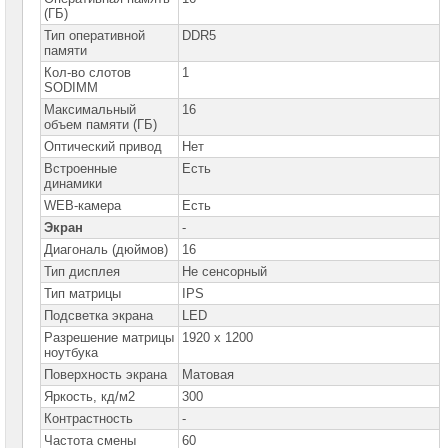
Компоненты
(ГБ)
компьютеров
Тип оперативной
DDR5
памяти
Компоненты
серверов
Кол-во слотов
1
SODIMM
Источники
Максимальный
16
бесперебойного
объем памяти (ГБ)
питания
Оптический привод
Нет
Встроенные
Есть
Российское
динамики
ПО
WEB-камера
Есть
Программное
Экран
-
обеспечение
Диагональ (дюймов)
16
Тип дисплея
Не сенсорный
Термошкафы
IP
Тип матрицы
IPS
PROM
Подсветка экрана
LED
Специальные
Разрешение матрицы
1920 x 1200
цены
ноутбука
Поверхность экрана
Матовая
Яркость, кд/м2
300
Контрастность
-
Частота смены
60