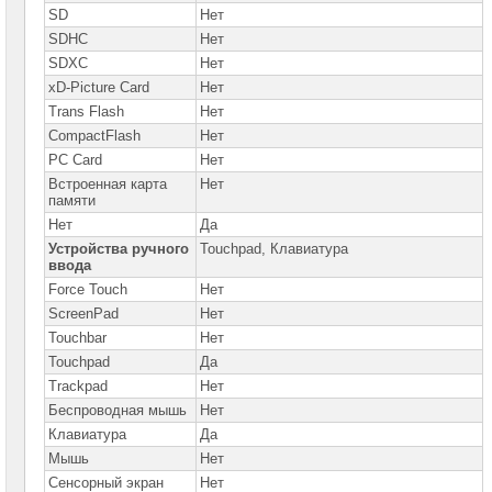
SD
Нет
SDHC
Нет
SDXC
Нет
xD-Picture Card
Нет
Trans Flash
Нет
CompactFlash
Нет
PC Card
Нет
Встроенная карта
Нет
памяти
Нет
Да
Устройства ручного
Touchpad, Клавиатура
ввода
Force Touch
Нет
ScreenPad
Нет
Touchbar
Нет
Touchpad
Да
Trackpad
Нет
Беспроводная мышь
Нет
Клавиатура
Да
Мышь
Нет
Сенсорный экран
Нет