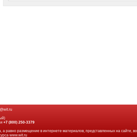
@wit.ru
ый)
ии
+7 (800) 250-3379
, а равно размещение в интернете материалов, представленных на сайте, в
урса www.wit.ru