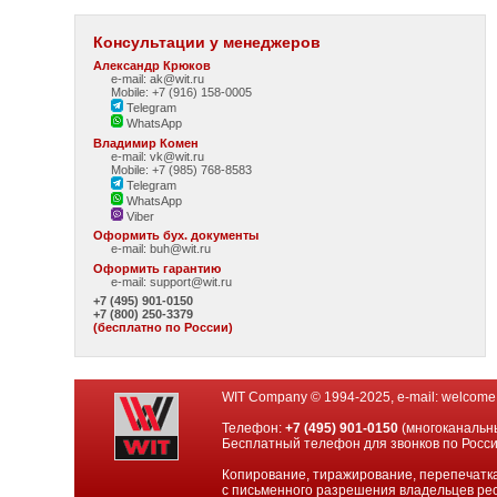
Консультации у менеджеров
Александр Крюков
e-mail: ak@wit.ru
Mobile: +7 (916) 158-0005
Telegram
WhatsApp
Владимир Комен
e-mail: vk@wit.ru
Mobile: +7 (985) 768-8583
Telegram
WhatsApp
Viber
Оформить бух. документы
e-mail:
buh@wit.ru
Оформить гарантию
e-mail:
support@wit.ru
+7 (495) 901-0150
+7 (800) 250-3379
(бесплатно по России)
WIT Company © 1994-2025, e-mail:
welcome
Телефон:
+7 (495) 901-0150
(многоканальн
Бесплатный телефон для звонков по Росс
Копирование, тиражирование, перепечатка
с письменного разрешения владельцев рес