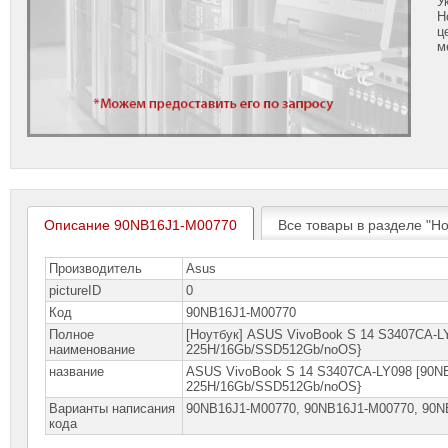
У
Н
ц
м
Описание 90NB16J1-M00770
Все товары в разделе "Но
Производитель
Asus
pictureID
0
Код
90NB16J1-M00770
Полное
[Ноутбук] ASUS VivoBook S 14 S3407CA-LY
наименование
225H/16Gb/SSD512Gb/noOS}
название
ASUS VivoBook S 14 S3407CA-LY098 [90NB
225H/16Gb/SSD512Gb/noOS}
Варианты написания
90NB16J1-M00770, 90NB16J1-M00770, 90N
кода