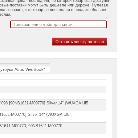
казанная цена - последняя, по которой товар был доступен.
овые поставки могут быть дешевле или дороже. Нулевая
ена означает, что товар не появлялся в продаже больше
есяца.
утбуки Asus VivoBook"
098 [90NB16J1-M00770] Silver 14" {WUXGA Ul5
16J1-M00770] Silver 14" {WUXGA Ul5
В16J1-M00770, 90NВ16J1-М00770