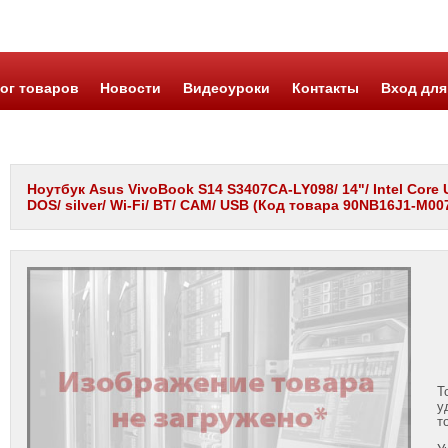
ог товаров
Новости
Видеоуроки
Контакты
Вход для
Ноутбук Asus VivoBook S14 S3407CA-LY098/ 14"/ Intel Core Ul
DOS/ silver/ Wi-Fi/ BT/ CAM/ USB (Код товара 90NB16J1-M007
Т
у
т