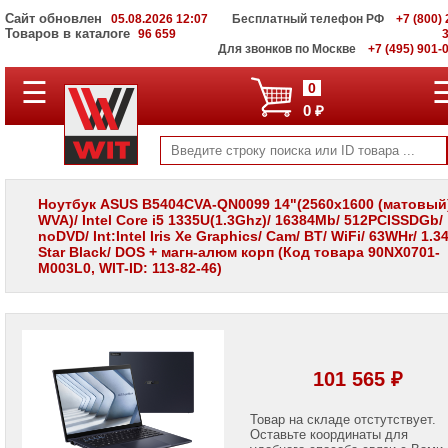
Сайт обновлен
05.08.2026 12:07
Бесплатный телефон РФ
+7 (800) 
Товаров в каталоге
96 659
Для звонков по Москве
+7 (495) 901-
☰
ПОЛНЫЙ
0
КАТАЛОГ
0 ₽
WIT
Корпоративные
серверы
WIT
VV
Ноутбук ASUS B5404CVA-QN0099 14"(2560x1600 (матовый
WVA)/ Intel Core i5 1335U(1.3Ghz)/ 16384Mb/ 512PCISSDGb/
Системы
noDVD/ Int:Intel Iris Xe Graphics/ Cam/ BT/ WiFi/ 63WHr/ 1.3
хранения
Star Black/ DOS + магн-алюм корп (Код товара 90NX0701-
данных
M003L0, WIT-ID: 113-82-46)
WIT
VI
Мониторы
и
LCD
панели
101 565 ₽
Проекторы
и
Товар на складе отстутствует.
лампы
Оставьте координаты для
для