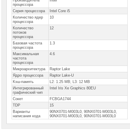
Производитель
Intel
процессора
Ноутбуки
Asus
Серия процессора
Intel Core i5
Proart
Количество ядер
10
Ноутбуки
процессора
Asus
Количество
12
Flip
потоков
процессора
Ноутбуки
Asus
Базовая частота
1.3
Zenbook
процессора
Максимальная
Ноутбуки
4.6
Asus
частота
ExpertBook
процессора
Микроархитектура
Raptor Lake
Ноутбуки
Asus
Ядро процессора
Raptor Lake-U
VivoBook
Кэш-память
L2: 1.25 MB; L3: 12 MB
Ноутбуки
Интегрированный
Intel Iris Xe Graphics 80EU
Asus
графический чип
ROG
Сокет
FCBGA1744
Ноутбуки
TDP
15
Asus
TUF
Варианты
90NX0701-M003L0, 90NX0701-M003L0,
написания кода
90NX0701-М003L0, 90NХ0701-М003L0
Ноутбуки
Asus
D