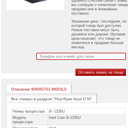
удобного способа связи с Вами,
проекторов
мы сообщим о появлении товар
продаже или в ближайших
поставках.
Ноутбуки
Brand
Указанная цена - последняя, по
Name
которой товар был доступен.
Новые поставки могут быть
Ноутбуки
дешевле или дороже. Нулевая
Apple
цена означает, что товар не
появлялся в продаже больше
Ноутбуки
месяца.
Microsoft
Ноутбуки
Hiper
Ноутбуки
MSI
Описание 90NX0701-M003L0
Ноутбуки
Acer
Все товары в разделе "Ноутбуки Asus D M"
Ноутбуки
Asus
Номер процессора
i5- 1335U
Ноутбуки
Модель
Intel Core i5-1335U
Asus
процессора
Pro