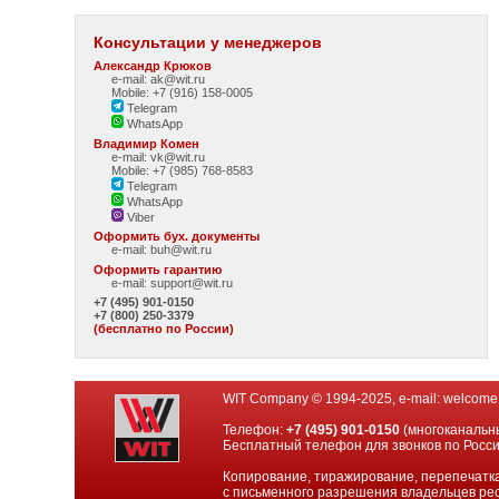
Консультации у менеджеров
Александр Крюков
e-mail: ak@wit.ru
Mobile: +7 (916) 158-0005
Telegram
WhatsApp
Владимир Комен
e-mail: vk@wit.ru
Mobile: +7 (985) 768-8583
Telegram
WhatsApp
Viber
Оформить бух. документы
e-mail:
buh@wit.ru
Оформить гарантию
e-mail:
support@wit.ru
+7 (495) 901-0150
+7 (800) 250-3379
(бесплатно по России)
WIT Company © 1994-2025, e-mail:
welcome
Телефон:
+7 (495) 901-0150
(многоканальн
Бесплатный телефон для звонков по Росс
Копирование, тиражирование, перепечатка
с письменного разрешения владельцев рес