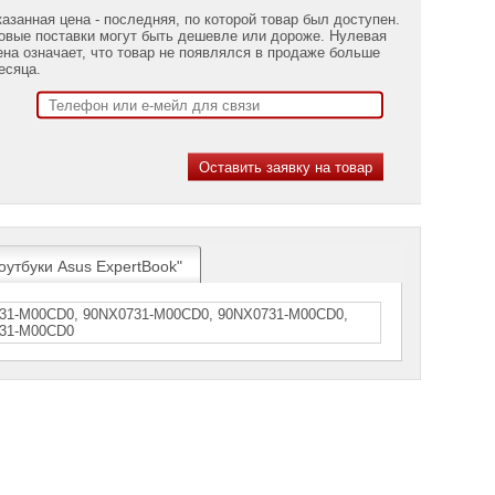
казанная цена - последняя, по которой товар был доступен.
овые поставки могут быть дешевле или дороже. Нулевая
ена означает, что товар не появлялся в продаже больше
есяца.
оутбуки Asus ExpertBook"
31-M00СD0, 90NX0731-М00СD0, 90NX0731-М00СD0,
731-М00СD0