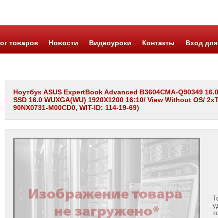
ог товаров
Новости
Видеоуроки
Контакты
Вход для
Ноутбук ASUS ExpertBook Advanced B3604CMA-Q90349 16.0"
SSD 16.0 WUXGA(WU) 1920X1200 16:10/ View Without OS/ 2xT
90NX0731-M00CD0, WIT-ID: 114-19-69)
Т
у
т