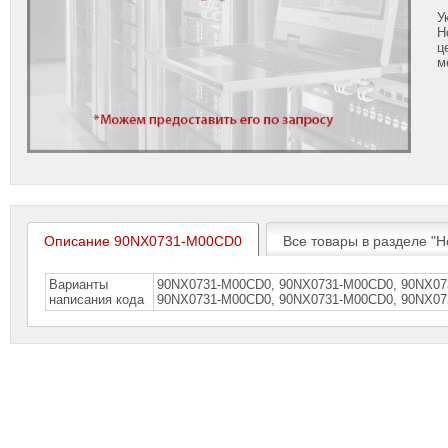
У
Н
ц
м
Описание 90NX0731-M00CD0
Все товары в разделе "Н
Варианты
90NX0731-M00CD0, 90NX0731-M00CD0, 90NX07
написания кода
90NХ0731-М00СD0, 90NХ0731-М00СD0, 90NХ0