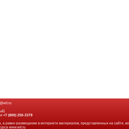
@wit.ru
ый)
ии
+7 (800) 250-3379
, а равно размещение в интернете материалов, представленных на сайте, в
урса www.wit.ru