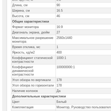
Длина, см
90
Ширина, см
16.5
Высота, см
46
Общие характеристики
Формат монитора
16:9
Диагональ экрана, дюйм
27
Максимальное разрешение
2560x1440
монитора
Время отклика, мс
1
Яркость, кд/м2
400
Коэффициент статической
1000:1
контрастности
Коэффициент
100000000:1
динамической
контрастности
Угол обзора по вертикали
178
Угол обзора по горизонтали
178
Наличие колонок
Да
Дополнительные характеристики
Цвет
Белый
Комплектация
Монитор, Руководство пользовател