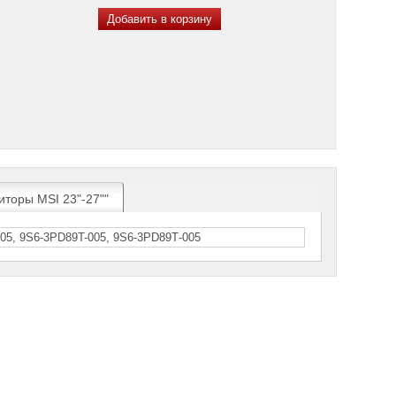
Добавить в корзину
иторы MSI 23"-27""
05, 9S6-3РD89T-005, 9S6-3РD89Т-005