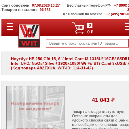
Сайт обновлен
07.08.2026 10:27
Бесплатный телефон РФ
+7 (800) 
Товаров в каталоге
96 686
Для звонков по Москве
+7 (495) 901-
☰
ПОЛНЫЙ
0
КАТАЛОГ
0 ₽
WIT
Корпоративные
серверы
WIT
VV
Ноутбук HP 250 G9/ 15, 6"/ Intel Core i3 1315U/ 16GB/ SSD5
Intel UHD/ NoOs/ Silver/ 1920х1080/ Wi-Fi/ BT/ Cam/ 3xUSB/
Системы
(Код товара A82ZXUA, WIT-ID: 114-31-42)
хранения
данных
WIT
VI
Мониторы
и
41 043 ₽
LCD
панели
Товар на складе отстутствует.
Оставьте координаты для
Проекторы
и
удобного способа связи с Вами,
лампы
мы сообщим о появлении товар
для
продаже или в ближайших