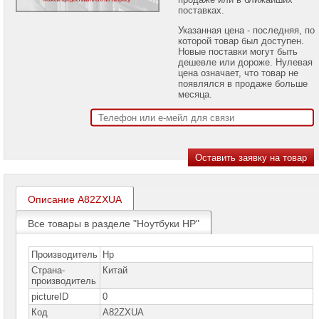
проекторов
поставках.
Указанная цена - последняя, по
Ноутбуки
которой товар был доступен.
Brand
Новые поставки могут быть
Name
дешевле или дороже. Нулевая
цена означает, что товар не
Ноутбуки
появлялся в продаже больше
Apple
месяца.
Ноутбуки
Microsoft
Ноутбуки
Hiper
Ноутбуки
Описание A82ZXUA
MSI
Все товары в разделе "Ноутбуки HP"
Ноутбуки
Acer
Производитель
Hp
Ноутбуки
Страна-
Китай
Asus
производитель
pictureID
0
Ноутбуки
Dell
Код
A82ZXUA