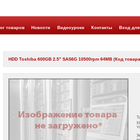
ог товаров
Новости
Видеоуроки
Контакты
Вход для
HDD Toshiba 600GB 2.5" SAS6G 10500rpm 64MB (Код товара 
Т
у
т
У
Н