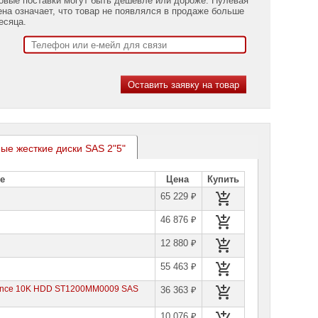
ена означает, что товар не появлялся в продаже больше
есяца.
ые жесткие диски SAS 2"5"
е
Цена
Купить
65 229 ₽
46 876 ₽
12 880 ₽
55 463 ₽
rmance 10K HDD ST1200MM0009 SAS
36 363 ₽
10 076 ₽