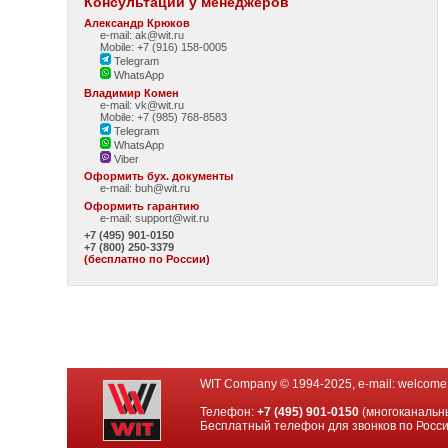
Консультации у менеджеров
Александр Крюков
e-mail: ak@wit.ru
Mobile: +7 (916) 158-0005
Telegram
WhatsApp
Владимир Комен
e-mail: vk@wit.ru
Mobile: +7 (985) 768-8583
Telegram
WhatsApp
Viber
Оформить бух. документы
e-mail:
buh@wit.ru
Оформить гарантию
e-mail:
support@wit.ru
+7 (495) 901-0150
+7 (800) 250-3379
(бесплатно по России)
WIT Company © 1994-2025, e-mail:
welcome
Телефон:
+7 (495) 901-0150
(многоканальн
Бесплатный телефон для звонков по Росс