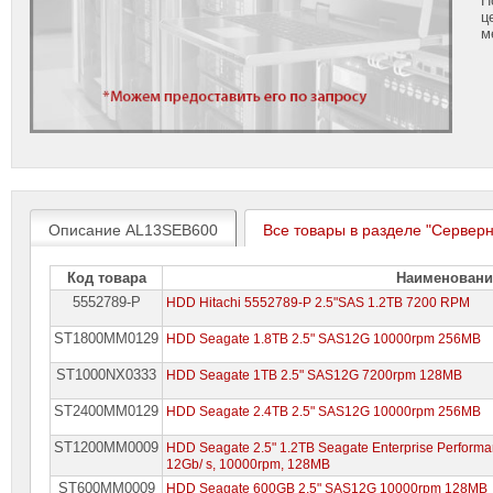
ц
м
Описание AL13SEB600
Все товары в разделе "Серверн
Код товара
Наименовани
5552789-P
HDD Hitachi 5552789-P 2.5"SAS 1.2TB 7200 RPM
ST1800MM0129
HDD Seagate 1.8TB 2.5" SAS12G 10000rpm 256MB
ST1000NX0333
HDD Seagate 1TB 2.5" SAS12G 7200rpm 128MB
ST2400MM0129
HDD Seagate 2.4TB 2.5" SAS12G 10000rpm 256MB
ST1200MM0009
HDD Seagate 2.5" 1.2TB Seagate Enterprise Perfo
12Gb/ s, 10000rpm, 128MB
ST600MM0009
HDD Seagate 600GB 2.5" SAS12G 10000rpm 128MB