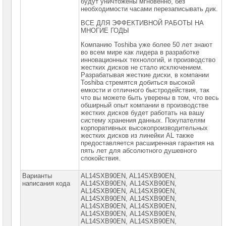
будут уничтожены мгновенно, без
необходимости часами перезаписывать дик.
ВСЕ ДЛЯ ЭФФЕКТИВНОЙ РАБОТЫ НА
МНОГИЕ ГОДЫ
Компанию Toshiba уже более 50 лет знают
во всем мире как лидера в разработке
инновационных технологий, и производство
жестких дисков не стало исключением.
Разрабатывая жесткие диски, в компании
Toshiba стремятся добиться высокой
емкости и отличного быстродействия, так
что вы можете быть уверены в том, что весь
обширный опыт компании в производстве
жестких дисков будет работать на вашу
систему хранения данных. Покупателям
корпоративных высокопроизводительных
жестких дисков из линейки AL также
предоставляется расширенная гарантия на
пять лет для абсолютного душевного
спокойствия.
Варианты
AL14SXB90EN, AL14SXB90EN,
написания кода
АL14SXB90EN, АL14SXВ90EN,
АL14SXВ90EN, АL14SXВ90ЕN,
АL14SXВ90ЕN, АL14SXВ90ЕN,
АL14SXВ90ЕN, АL14SХВ90ЕN,
АL14SХВ90ЕN, АL14SХВ90ЕN,
АL14SХВ90ЕN, АL14SХВ90ЕN,