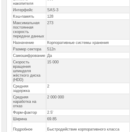
сетевое
накопителя
оборудование
Интерфейс
SAS-3
СХД
Кэш-память
128
-
Максимальная
273
системы
постоянная
хранения
скорость
данных
передачи данных
Назначение
Корпоративные системы хранения
Компоненты
компьютеров
Размер сектора
512n
Самошифрование
Да
Компоненты
Скорость
15 000
серверов
вращения
шпинделя
Серверные
жёсткого диска
платформы
(HDD)
Средняя
2
Серверные
задержка
материнские
платы
Средняя
2 000 000
наработка на
отказ
Серверные
корпуса
Форм-фактор
2.5'
Ширина
69.85
Серверные
процессоры
Подробное
Быстродействие корпоративного класса