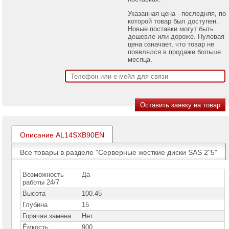
проекторов
Указанная цена - последняя, по
которой товар был доступен.
Ноутбуки
Новые поставки могут быть
Brand
дешевле или дороже. Нулевая
Name
цена означает, что товар не
появлялся в продаже больше
Моноблоки
месяца.
Brand
Name
Компьютеры
Brand
Name
Принтеры
плоттеры
Описание AL14SXB90EN
МФУ
Все товары в разделе "Серверные жесткие диски SAS 2"5"
Серверы
Brand
Name
Возможность
Да
работы 24/7
Пассивное
Высота
100.45
сетевое
оборудование
Глубина
15
Горячая замена
Нет
Активное
Ёмкость
900