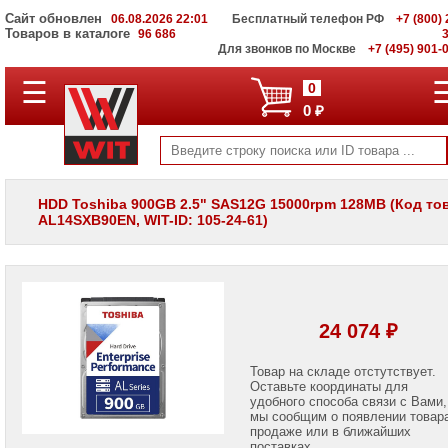
Сайт обновлен
06.08.2026 22:01
Бесплатный телефон РФ
+7 (800) 
Товаров в каталоге
96 686
Для звонков по Москве
+7 (495) 901-
☰
ПОЛНЫЙ
0
КАТАЛОГ
0 ₽
WIT
Корпоративные
серверы
WIT
VV
HDD Toshiba 900GB 2.5" SAS12G 15000rpm 128MB (Код то
AL14SXB90EN, WIT-ID: 105-24-61)
Системы
хранения
данных
WIT
VI
Мониторы
24 074 ₽
и
LCD
панели
Товар на складе отстутствует.
Оставьте координаты для
удобного способа связи с Вами,
Проекторы
мы сообщим о появлении товар
и
лампы
продаже или в ближайших
для
поставках.