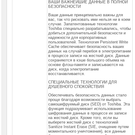
ВАШИ ВАЖНЕЙШИЕ ДАННЫЕ В ПОЛНОЙ
БЕЗОПАСНОСТИ
Российское
ПО
Ваши данные принципиально важны для
вас, так что рисковать ими нельзя ни в коем
Программное
случае. Запатентованные технологии
обеспечение
Toshiba специально разрабатывались, чтобы
добиться дополнительной безопасности и
Термошкафы
надежности для корпоративных
IP
пользователей. Технология Persistent Write
PROM
Cache обеспечивает безопасность ваших
данных на случай перебоя в электропитании
в процессе записи на жесткий диск. Данные
Специальные
сохраняются в кэше большого объема на
цены
основе флэш-памяти и записываются на
диск, когда электропитание
восстанавливается.
СПЕЦИАЛЬНЫЕ ТЕХНОЛОГИИ ДЛЯ
ДУШЕВНОГО СПОКОЙСТВИЯ
Обеспечивать безопасность данных стало
проще благодаря возможности выбрать
самошифруемый диск (SED) от Toshiba. Эта
функция подразумевает использование
шифрования данных в процессе их записи
на жесткий диск. Кроме того, если вы
выберете жесткий диск с технологией
Sanitize Instant Erase (SIE, очищение путем
моментального уничтожения), все данные