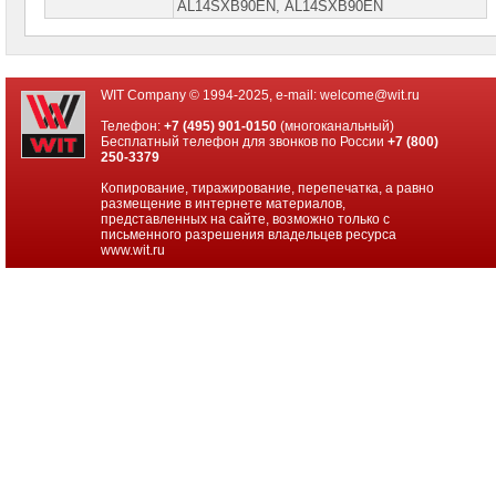
АL14SХВ90ЕN, АL14SХВ90ЕN
WIT Company © 1994-2025, e-mail:
welcome@wit.ru
Телефон:
+7 (495) 901-0150
(многоканальный)
Бесплатный телефон для звонков по России
+7 (800)
250-3379
Копирование, тиражирование, перепечатка, а равно
размещение в интернете материалов,
представленных на сайте, возможно только с
письменного разрешения владельцев ресурса
www.wit.ru