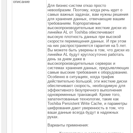
описание
Для бизнес-систем отказ просто
Серверная
память
невообразим. Поэтому, когда речь идет о
самых важных задачах, вам нужны решения
для хранения данных, отвечающие вашим
Серверные
требованиям. Корпоративные
жесткие
высокопроизводительные жесткие диски из
диски
линейки AL от Toshiba обеспечивают
высокую плотность данных при высокой
Серверные
скорости перемещения данных. И при этом
жесткие
на них распространяется гарантия на 5 лет.
диски
SSD
Вы можете быть уверены в том, что диски из
M.2
линейки AL будут круглосуточно работать
день за днем даже в
Серверные
высокопроизводительных серверах и
жесткие
системах хранения данных, предъявляющих
диски
самые высокие требования к оборудованию.
SATA
Особенно в ситуациях, когда трафик
2"5
действительно большой, эти жесткие диски
обеспечивают скорость, необходимую для
Серверные
эффективного безупречного выполнения
жесткие
одновременных транзакций. Кроме того,
диски
запатентованные технологии, такие как
SATA
Toshiba Persistent Write Cache, и параметры
3"5
шифрования дают уверенность в том, что
Серверные
ваши данные всегда будут в надежных
жесткие
руках.
диски
SAS
Варианты применения:
2"5