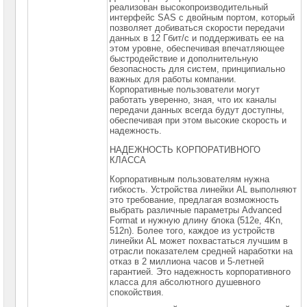
диски
реализован высокопроизводительный
SSD
интерфейс SAS с двойным портом, который
SAS
позволяет добиваться скорости передачи
2"5
данных в 12 Гбит/с и поддерживать ее на
Серверные
этом уровне, обеспечивая впечатляющее
жесткие
быстродействие и дополнительную
диски
безопасность для систем, принципиально
SSD
важных для работы компании.
PCI
Корпоративные пользователи могут
Express
работать уверенно, зная, что их каналы
передачи данных всегда будут доступны,
Серверные
обеспечивая при этом высокие скорость и
диски
надежность.
и
память
НАДЕЖНОСТЬ КОРПОРАТИВНОГО
Intel
КЛАССА
Optane
Корпоративным пользователям нужна
HBA
гибкость. Устройства линейки AL выполняют
&
это требование, предлагая возможность
RAID-
выбрать различные параметры Advanced
контроллеры
Format и нужную длину блока (512e, 4Kn,
512n). Более того, каждое из устройств
линейки AL может похвастаться лучшим в
Серверные
отрасли показателем средней наработки на
опции
отказ в 2 миллиона часов и 5-летней
гарантией. Это надежность корпоративного
Источники
класса для абсолютного душевного
бесперебойного
спокойствия.
питания