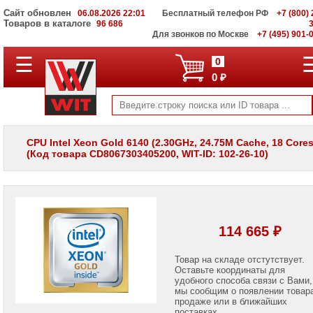
Сайт обновлен
06.08.2026 22:01
Бесплатный телефон РФ
+7 (800) 
Товаров в каталоге
96 686
Для звонков по Москве
+7 (495) 901-
☰
ПОЛНЫЙ
0
КАТАЛОГ
0 ₽
WIT
Корпоративные
серверы
WIT
VV
CPU Intel Xeon Gold 6140 (2.30GHz, 24.75M Cache, 18 Cores
(Код товара CD8067303405200, WIT-ID: 102-26-10)
Системы
хранения
данных
WIT
VI
Мониторы
114 665 ₽
и
LCD
панели
Товар на складе отстутствует.
Оставьте координаты для
удобного способа связи с Вами,
Проекторы
мы сообщим о появлении товар
и
лампы
продаже или в ближайших
для
поставках.