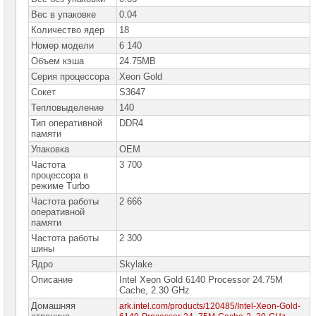
сетевое
оборудование
Вес в упаковке
0.04
Количество ядер
18
СХД
Номер модели
6 140
-
системы
Объем кэша
24.75MB
хранения
Серия процессора
Xeon Gold
данных
Сокет
S3647
Компоненты
Тепловыделение
140
компьютеров
Тип оперативной
DDR4
памяти
Компоненты
Упаковка
OEM
серверов
Частота
3 700
процессора в
Серверные
режиме Turbo
платформы
Частота работы
2 666
оперативной
Серверные
материнские
памяти
платы
Частота работы
2 300
шины
Серверные
Ядро
Skylake
корпуса
Описание
Intel Xeon Gold 6140 Processor 24.75M
Cache, 2.30 GHz
Серверные
процессоры
Домашняя
ark.intel.com/products/120485/Intel-Xeon-Gold-