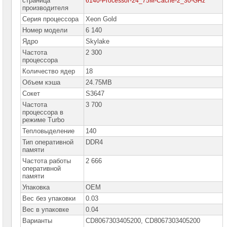
страница
6140-Processor-24_75M-Cache-2_30-GHz
Серверные
производителя
процессоры
Серия процессора
Xeon Gold
Intel
Xeon
Номер модели
6 140
E
Ядро
Skylake
Серверные
Частота
2 300
процессоры
процессора
Intel
Xeon
Количество ядер
18
E-
Объем кэша
24.75MB
2400
Сокет
S3647
Серверные
Частота
процессоры
3 700
Intel
процессора в
Xeon
режиме Turbo
6300
Тепловыделение
140
Серверные
Тип оперативной
DDR4
процессоры
памяти
Intel
Частота работы
2 666
Xeon
оперативной
W
памяти
Серверные
Упаковка
OEM
процессоры
Intel
Вес без упаковки
0.03
Xeon
Вес в упаковке
0.04
W600
Варианты
CD8067303405200, CD8067303405200
Серверные