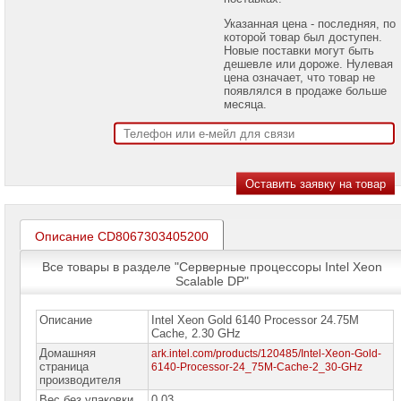
проекторов
Указанная цена - последняя, по
которой товар был доступен.
Ноутбуки
Новые поставки могут быть
Brand
дешевле или дороже. Нулевая
Name
цена означает, что товар не
появлялся в продаже больше
Моноблоки
месяца.
Brand
Name
Компьютеры
Brand
Name
Принтеры
плоттеры
Описание CD8067303405200
МФУ
Все товары в разделе "Серверные процессоры Intel Xeon
Серверы
Scalable DP"
Brand
Name
Описание
Intel Xeon Gold 6140 Processor 24.75M
Пассивное
Cache, 2.30 GHz
сетевое
Домашняя
ark.intel.com/products/120485/Intel-Xeon-Gold-
оборудование
страница
6140-Processor-24_75M-Cache-2_30-GHz
производителя
Активное
Вес без упаковки
0.03