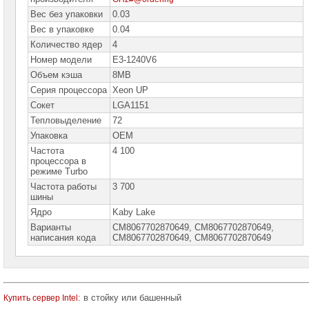
сетевое
оборудование
Вес без упаковки
0.03
Вес в упаковке
0.04
СХД
Количество ядер
4
-
системы
Номер модели
E3-1240V6
хранения
Объем кэша
8MB
данных
Серия процессора
Xeon UP
Компоненты
Сокет
LGA1151
компьютеров
Тепловыделение
72
Упаковка
OEM
Компоненты
серверов
Частота
4 100
процессора в
режиме Turbo
Серверные
платформы
Частота работы
3 700
шины
Серверные
Ядро
Kaby Lake
материнские
платы
Варианты
CM8067702870649, CM8067702870649,
написания кода
СM8067702870649, СМ8067702870649
Серверные
корпуса
Серверные
процессоры
: в стойку или башенный
Купить сервер Intel