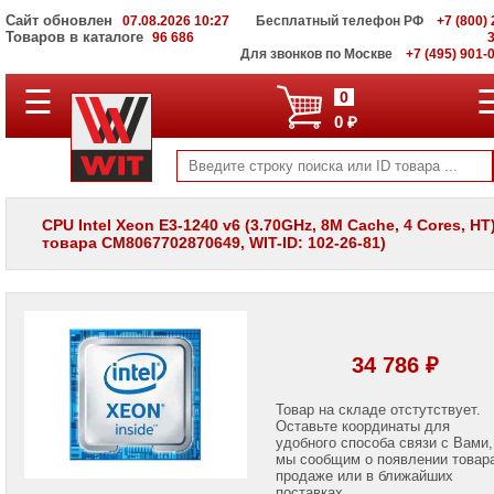
Сайт обновлен
07.08.2026 10:27
Бесплатный телефон РФ
+7 (800) 
Товаров в каталоге
96 686
Для звонков по Москве
+7 (495) 901-
☰
ПОЛНЫЙ
0
КАТАЛОГ
0 ₽
WIT
Корпоративные
серверы
WIT
VV
CPU Intel Xeon E3-1240 v6 (3.70GHz, 8M Cache, 4 Cores, HT
товара CM8067702870649, WIT-ID: 102-26-81)
Системы
хранения
данных
WIT
VI
Мониторы
34 786 ₽
и
LCD
панели
Товар на складе отстутствует.
Оставьте координаты для
удобного способа связи с Вами,
Проекторы
мы сообщим о появлении товар
и
лампы
продаже или в ближайших
для
поставках.