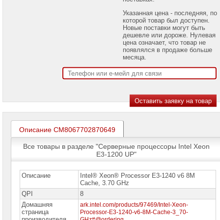
проекторов
Указанная цена - последняя, по
которой товар был доступен.
Ноутбуки
Новые поставки могут быть
Brand
дешевле или дороже. Нулевая
Name
цена означает, что товар не
появлялся в продаже больше
Моноблоки
месяца.
Brand
Name
Компьютеры
Brand
Name
Принтеры
плоттеры
Описание CM8067702870649
МФУ
Все товары в разделе "Серверные процессоры Intel Xeon
Серверы
E3-1200 UP"
Brand
Name
Описание
Intel® Xeon® Processor E3-1240 v6 8M
Пассивное
Cache, 3.70 GHz
сетевое
QPI
8
оборудование
Домашняя
ark.intel.com/products/97469/Intel-Xeon-
страница
Processor-E3-1240-v6-8M-Cache-3_70-
Активное
производителя
GHz#@ordering