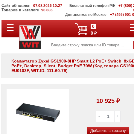
Сайт обновлен
07.08.2026 10:27
Бесплатный телефон РФ
+7 (800) 
Товаров в каталоге
96 686
Для звонков по Москве
+7 (495) 901-
☰
ПОЛНЫЙ
0
КАТАЛОГ
0 ₽
WIT
Корпоративные
серверы
WIT
VV
Коммутатор Zyxel GS1900-8HP Smart L2 PoE+ Switch, 8xG
PoE+, Desktop, Silent, Budget PoE 70W (Код товара GS190
Системы
EU0103F, WIT-ID: 111-60-79)
хранения
данных
WIT
VI
Мониторы
10 925 ₽
и
LCD
панели
Проекторы
и
лампы
Добавить в корзину
для