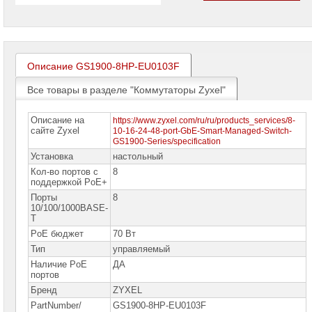
проекторов
Ноутбуки
Brand
Name
Описание GS1900-8HP-EU0103F
Моноблоки
Brand
Все товары в разделе "Коммутаторы Zyxel"
Name
Описание на
https://www.zyxel.com/ru/ru/products_services/8-
Компьютеры
сайте Zyxel
10-16-24-48-port-GbE-Smart-Managed-Switch-
Brand
GS1900-Series/specification
Name
Установка
настольный
Принтеры
Кол-во портов с
8
плоттеры
поддержкой PoE+
МФУ
Порты
8
10/100/1000BASE-
Серверы
T
Brand
PoE бюджет
70 Вт
Name
Тип
управляемый
Пассивное
Наличие PoE
ДА
сетевое
портов
оборудование
Бренд
ZYXEL
Активное
PartNumber/
GS1900-8HP-EU0103F