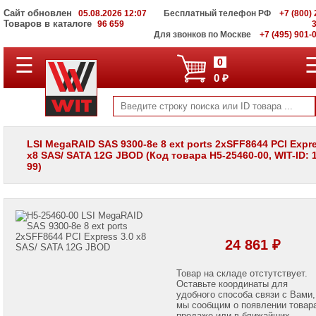
Сайт обновлен
05.08.2026 12:07
Бесплатный телефон РФ
+7 (800) 
Товаров в каталоге
96 659
Для звонков по Москве
+7 (495) 901-
☰
ПОЛНЫЙ
0
КАТАЛОГ
0 ₽
WIT
Корпоративные
серверы
WIT
VV
LSI MegaRAID SAS 9300-8e 8 ext ports 2xSFF8644 PCI Expre
x8 SAS/ SATA 12G JBOD (Код товара H5-25460-00, WIT-ID: 1
Системы
99)
хранения
данных
WIT
VI
Мониторы
и
24 861 ₽
LCD
панели
Товар на складе отстутствует.
Оставьте координаты для
Проекторы
и
удобного способа связи с Вами,
лампы
мы сообщим о появлении товар
для
продаже или в ближайших