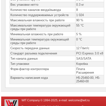
сетевое
оборудование
Вес упаковки нетто
0.3 кг
Количество каналов ввода/вывода
8
СХД
Количество поддерживаемых устройств
1 024
-
системы
Максимальная влажность при работе
90 %
хранения
Максимальная температура окружающей
55 °C
данных
среды при работе
Минимальная влажность при работе
5 %
Компоненты
компьютеров
Минимальная температура окружающей
0 °C
среды при работе
Компоненты
Скорость передачи данных
12 Гбит/с
серверов
Стандарт разъема подключения
PCI Express 3.0 x8
Тип канала данных
SAS/SATA
Серверные
платформы
Тип упаковки
Коробка
Форм-фактор контроллера
Плата
Серверные
Расширения
материнские
Варианты написания кода
платы
H5-25460-00, H5-
25460-00
Серверные
корпуса
Серверные
WIT Company © 1994-2025, e-mail:
welcome@wit.ru
процессоры