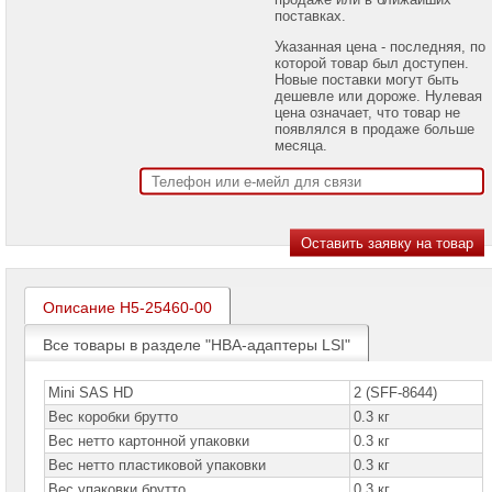
проекторов
поставках.
Указанная цена - последняя, по
Ноутбуки
которой товар был доступен.
Brand
Новые поставки могут быть
Name
дешевле или дороже. Нулевая
цена означает, что товар не
Моноблоки
появлялся в продаже больше
Brand
месяца.
Name
Компьютеры
Brand
Name
Принтеры
плоттеры
МФУ
Описание H5-25460-00
Серверы
Все товары в разделе "HBA-адаптеры LSI"
Brand
Name
Mini SAS HD
2 (SFF-8644)
Пассивное
Вес коробки брутто
0.3 кг
сетевое
оборудование
Вес нетто картонной упаковки
0.3 кг
Вес нетто пластиковой упаковки
0.3 кг
Активное
Вес упаковки брутто
0.3 кг