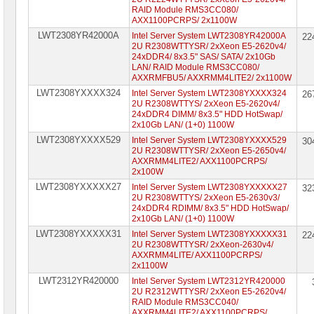
RAID Module RMS3CC080/
AXX1100PCRPS/ 2x1100W
LWT2308YR42000A
Intel Server System LWT2308YR42000A
22
2U R2308WTTYSR/ 2xXeon E5-2620v4/
24xDDR4/ 8x3.5" SAS/ SATA/ 2x10Gb
LAN/ RAID Module RMS3CC080/
AXXRMFBU5/ AXXRMM4LITE2/ 2x1100W
LWT2308YXXXX324
Intel Server System LWT2308YXXXX324
26
2U R2308WTTYS/ 2xXeon E5-2620v4/
24xDDR4 DIMM/ 8x3.5" HDD HotSwap/
2x10Gb LAN/ (1+0) 1100W
LWT2308YXXXX529
Intel Server System LWT2308YXXXX529
30
2U R2308WTTYSR/ 2xXeon E5-2650v4/
AXXRMM4LITE2/ AXX1100PCRPS/
2x100W
LWT2308YXXXXX27
Intel Server System LWT2308YXXXXX27
32
2U R2308WTTYS/ 2xXeon E5-2630v3/
24xDDR4 RDIMM/ 8x3.5" HDD HotSwap/
2x10Gb LAN/ (1+0) 1100W
LWT2308YXXXXX31
Intel Server System LWT2308YXXXXX31
22
2U R2308WTTYSR/ 2xXeon-2630v4/
AXXRMM4LITE/ AXX1100PCRPS/
2x1100W
LWT2312YR420000
Intel Server System LWT2312YR420000
2U R2312WTTYSR/ 2xXeon E5-2620v4/
RAID Module RMS3CC040/
AXXRMM4LITE2/ AXX1100PCRPS/