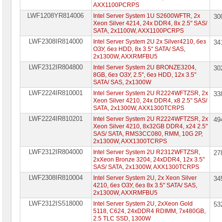
AXX1100PCRPS
LWF1208YR814006
Intel Server System 1U S2600WFTR, 2x
30
Xeon Silver 4214, 24x DDR4, 8x 2.5" SAS/
SATA, 2x1100W, AXX1100PCRPS
LWF2308IR814000
Intel Server System 2U 2x Silver4210, без
34
ОЗУ, без HDD, 8x 3.5" SATA/ SAS,
2x1300W, AXXRMFBU5
LWF2312IR804800
Intel Server System 2U BRONZE3204,
30
8GB, без ОЗУ, 2.5", без HDD, 12x 3.5"
SATA/ SAS, 2x1300W
LWF2224IR810001
Intel Server System 2U R2224WFTZSR, 2x
33
Xeon Silver 4210, 24x DDR4, x8 2.5" SAS/
SATA, 2x1300W, AXX1300TCRPS
LWF2224IR810201
Intel Server System 2U R2224WFTZSR, 2x
49
Xeon Silver 4210, 8x32GB DDR4, x24 2.5"
SAS/ SATA, RMS3CC080, RMM, 10G 2P,
2x1300W, AXX1300TCRPS
LWF2312IR804000
Intel Server System 2U R2312WFTZSR,
27
2xXeon Bronze 3204, 24xDDR4, 12x 3.5"
SAS/ SATA, 2x1300W, AXX1300TCRPS
LWF2308IR810004
Intel Server System 2U, 2x Xeon Silver
34
4210, без ОЗУ, без 8x 3.5" SATA/ SAS,
2x1300W, AXXRMFBU5
LWF2312IS518000
Intel Server System 2U, 2xXeon Gold
53
5118, C624, 24xDDR4 RDIMM, 7x480GB,
2.5 TLC SSD, 1300W