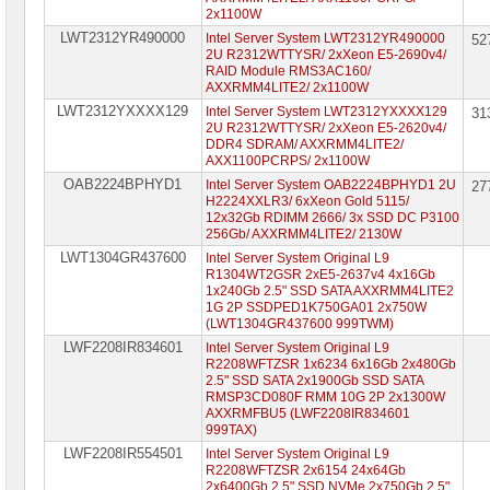
2x1100W
LWT2312YR490000
Intel Server System LWT2312YR490000
52
2U R2312WTTYSR/ 2xXeon E5-2690v4/
RAID Module RMS3AC160/
AXXRMM4LITE2/ 2x1100W
LWT2312YXXXX129
Intel Server System LWT2312YXXXX129
31
2U R2312WTTYSR/ 2xXeon E5-2620v4/
DDR4 SDRAM/ AXXRMM4LITE2/
AXX1100PCRPS/ 2x1100W
OAB2224BPHYD1
Intel Server System OAB2224BPHYD1 2U
27
H2224XXLR3/ 6xXeon Gold 5115/
12x32Gb RDIMM 2666/ 3x SSD DC P3100
256Gb/ AXXRMM4LITE2/ 2130W
LWT1304GR437600
Intel Server System Original L9
R1304WT2GSR 2xE5-2637v4 4x16Gb
1x240Gb 2.5" SSD SATA AXXRMM4LITE2
1G 2P SSDPED1K750GA01 2x750W
(LWT1304GR437600 999TWM)
LWF2208IR834601
Intel Server System Original L9
R2208WFTZSR 1x6234 6x16Gb 2x480Gb
2.5" SSD SATA 2x1900Gb SSD SATA
RMSP3CD080F RMM 10G 2P 2x1300W
AXXRMFBU5 (LWF2208IR834601
999TAX)
LWF2208IR554501
Intel Server System Original L9
R2208WFTZSR 2x6154 24x64Gb
2x6400Gb 2.5" SSD NVMe 2x750Gb 2.5"