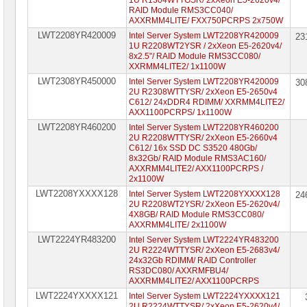
1U R1304WTTGSR/ 2xXeon E5-2620v4/
RAID Module RMS3CC040/
AXXRMM4LITE/ FXX750PCRPS 2x750W
LWT2208YR420009
Intel Server System LWT2208YR420009
23
1U R2208WT2YSR / 2xXeon E5-2620v4/
8x2.5"/ RAID Module RMS3CC080/
XXRMM4LITE2/ 1x1100W
LWT2308YR450000
Intel Server System LWT2208YR420009
30
2U R2308WTTYSR/ 2xXeon E5-2650v4
C612/ 24xDDR4 RDIMM/ XXRMM4LITE2/
AXX1100PCRPS/ 1x1100W
LWT2208YR460200
Intel Server System LWT2208YR460200
2U R2208WTTYSR/ 2xXeon E5-2660v4
C612/ 16x SSD DC S3520 480Gb/
8x32Gb/ RAID Module RMS3AC160/
AXXRMM4LITE2/ AXX1100PCRPS /
2x1100W
LWT2208YXXXX128
Intel Server System LWT2208YXXXX128
24
2U R2208WT2YSR/ 2xXeon E5-2620v4/
4X8GB/ RAID Module RMS3CC080/
AXXRMM4LITE/ 2x1100W
LWT2224YR483200
Intel Server System LWT2224YR483200
2U R2224WTTYSR/ 2xXeon E5-2683v4/
24x32Gb RDIMM/ RAID Controller
RS3DC080/ AXXRMFBU4/
AXXRMM4LITE2/ AXX1100PCRPS
LWT2224YXXXX121
Intel Server System LWT2224YXXXX121
2U R2224WTTYSR/ 2xXeon E5-2620v4/