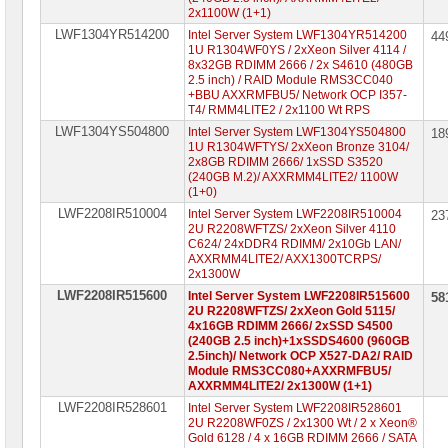
2x1100W (1+1)
LWF1304YR514200
Intel Server System LWF1304YR514200
44
1U R1304WF0YS / 2xXeon Silver 4114 /
8x32GB RDIMM 2666 / 2x S4610 (480GB
2.5 inch) / RAID Module RMS3CC040
+BBU AXXRMFBU5/ Network OCP I357-
T4/ RMM4LITE2 / 2x1100 Wt RPS
LWF1304YS504800
Intel Server System LWF1304YS504800
18
1U R1304WFTYS/ 2xXeon Bronze 3104/
2x8GB RDIMM 2666/ 1xSSD S3520
(240GB M.2)/ AXXRMM4LITE2/ 1100W
(1+0)
LWF2208IR510004
Intel Server System LWF2208IR510004
23
2U R2208WFTZS/ 2xXeon Silver 4110
C624/ 24xDDR4 RDIMM/ 2x10Gb LAN/
AXXRMM4LITE2/ AXX1300TCRPS/
2x1300W
LWF2208IR515600
Intel Server System LWF2208IR515600
58
2U R2208WFTZS/ 2xXeon Gold 5115/
4x16GB RDIMM 2666/ 2xSSD S4500
(240GB 2.5 inch)+1xSSDS4600 (960GB
2.5inch)/ Network OCP X527-DA2/ RAID
Module RMS3CC080+AXXRMFBU5/
AXXRMM4LITE2/ 2x1300W (1+1)
LWF2208IR528601
Intel Server System LWF2208IR528601
2U R2208WF0ZS / 2x1300 Wt / 2 x Xeon®
Gold 6128 / 4 x 16GB RDIMM 2666 / SATA