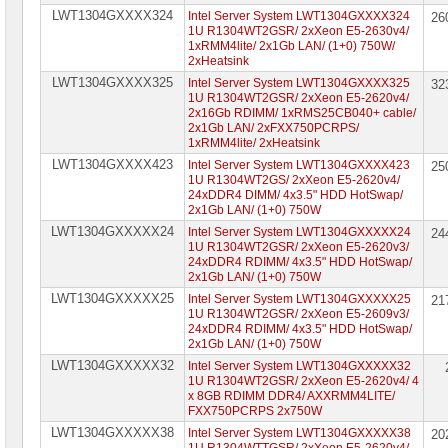
LWT1304GXXXX324
Intel Server System LWT1304GXXXX324
26
1U R1304WT2GSR/ 2xXeon E5-2630v4/
1xRMM4lite/ 2x1Gb LAN/ (1+0) 750W/
2xHeatsink
LWT1304GXXXX325
Intel Server System LWT1304GXXXX325
32
1U R1304WT2GSR/ 2xXeon E5-2620v4/
2x16Gb RDIMM/ 1xRMS25CB040+ cable/
2x1Gb LAN/ 2xFXX750PCRPS/
1xRMM4lite/ 2xHeatsink
LWT1304GXXXX423
Intel Server System LWT1304GXXXX423
25
1U R1304WT2GS/ 2xXeon E5-2620v4/
24xDDR4 DIMM/ 4x3.5" HDD HotSwap/
2x1Gb LAN/ (1+0) 750W
LWT1304GXXXXX24
Intel Server System LWT1304GXXXXX24
24
1U R1304WT2GSR/ 2xXeon E5-2620v3/
24xDDR4 RDIMM/ 4x3.5" HDD HotSwap/
2x1Gb LAN/ (1+0) 750W
LWT1304GXXXXX25
Intel Server System LWT1304GXXXXX25
21
1U R1304WT2GSR/ 2xXeon E5-2609v3/
24xDDR4 RDIMM/ 4x3.5" HDD HotSwap/
2x1Gb LAN/ (1+0) 750W
LWT1304GXXXXX32
Intel Server System LWT1304GXXXXX32
1U R1304WT2GSR/ 2xXeon E5-2620v4/ 4
x 8GB RDIMM DDR4/ AXXRMM4LITE/
FXX750PCRPS 2x750W
LWT1304GXXXXX38
Intel Server System LWT1304GXXXXX38
20