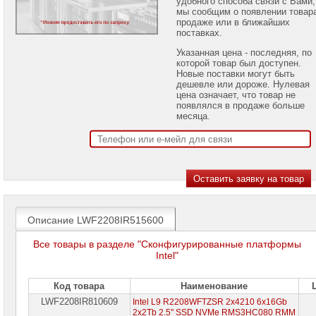
удобного способа связи с Вами,
проекторов
мы сообщим о появлении товар
продаже или в ближайших
поставках.
Ноутбуки
Brand
Указанная цена - последняя, по
Name
которой товар был доступен.
Новые поставки могут быть
Моноблоки
дешевле или дороже. Нулевая
Brand
цена означает, что товар не
Name
появлялся в продаже больше
месяца.
Компьютеры
Brand
Name
Принтеры
плоттеры
МФУ
Серверы
Описание LWF2208IR515600
Brand
Name
Все товары в разделе "Сконфигурированные платформы
Intel"
Пассивное
сетевое
оборудование
Код товара
Наименование
LWF2208IR810609
Intel L9 R2208WFTZSR 2x4210 6x16Gb
Активное
2x2Tb 2.5" SSD NVMe RMS3HC080 RMM