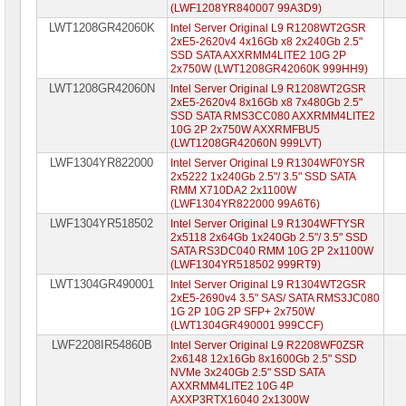
Серверные
(LWF1208YR840007 99A3D9)
материнские
LWT1208GR42060K
Intel Server Original L9 R1208WT2GSR
платы
2xE5-2620v4 4x16Gb x8 2x240Gb 2.5"
SSD SATA AXXRMM4LITE2 10G 2P
Серверные
2x750W (LWT1208GR42060K 999HH9)
корпуса
LWT1208GR42060N
Intel Server Original L9 R1208WT2GSR
2xE5-2620v4 8x16Gb x8 7x480Gb 2.5"
Серверные
SSD SATA RMS3CC080 AXXRMM4LITE2
процессоры
10G 2P 2x750W AXXRMFBU5
(LWT1208GR42060N 999LVT)
Серверная
LWF1304YR822000
Intel Server Original L9 R1304WF0YSR
память
2x5222 1x240Gb 2.5"/ 3.5" SSD SATA
RMM X710DA2 2x1100W
Серверные
(LWF1304YR822000 99A6T6)
жесткие
LWF1304YR518502
Intel Server Original L9 R1304WFTYSR
диски
2x5118 2x64Gb 1x240Gb 2.5"/ 3.5" SSD
SATA RS3DC040 RMM 10G 2P 2x1100W
HBA
(LWF1304YR518502 999RT9)
&
LWT1304GR490001
Intel Server Original L9 R1304WT2GSR
RAID-
контроллеры
2xE5-2690v4 3.5" SAS/ SATA RMS3JC080
1G 2P 10G 2P SFP+ 2x750W
(LWT1304GR490001 999CCF)
Серверные
опции
LWF2208IR54860B
Intel Server Original L9 R2208WF0ZSR
2x6148 12x16Gb 8x1600Gb 2.5" SSD
NVMe 3x240Gb 2.5" SSD SATA
Источники
AXXRMM4LITE2 10G 4P
бесперебойного
AXXP3RTX16040 2x1300W
питания