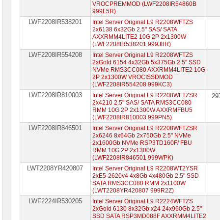
VROCPREMMOD (LWF2208IR54860B
999L5R)
Российское
LWF2208IR538201
Intel Server Original L9 R2208WFTZS
ПО
2x6138 6x32Gb 2.5" SAS/ SATA
AXXRMM4LITE2 10G 2P 2x1300W
Программное
(LWF2208IR538201 999J8R)
обеспечение
LWF2208IR554208
Intel Server Original L9 R2208WFTZS
2xGold 6154 4x32Gb 5x375Gb 2.5" SSD
Термошкафы
NVMe RMS3CC080 AXXRMM4LITE2 10G
IP
2P 2x1300W VROCISSDMOD
PROM
(LWF2208IR554208 999KC3)
LWF2208IR810003
Intel Server Original L9 R2208WFTZSR
29
Специальные
2x4210 2.5" SAS/ SATA RMS3CC080
цены
RMM 10G 2P 2x1300W AXXRMFBU5
(LWF2208IR810003 999PN5)
LWF2208IR846501
Intel Server Original L9 R2208WFTZSR
2x6246 8x64Gb 2x750Gb 2.5" NVMe
2x1600Gb NVMe RSP3TD160F/ FBU
RMM 10G 2P 2x1300W
(LWF2208IR846501 999WPK)
LWT2208YR420807
Intel Server Original L9 R2208WT2YSR
2xE5-2620v4 4x8Gb 4x480Gb 2.5" SSD
SATA RMS3CC080 RMM 2x1100W
(LWT2208YR420807 999R2Z)
LWF2224IR530205
Intel Server Original L9 R2224WFTZS
2xGold 6130 8x32Gb x24 24x960Gb 2.5"
SSD SATA RSP3MD088F AXXRMM4LITE2