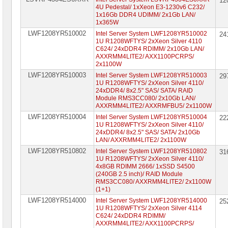
12
4U Pedestal/ 1xXeon E3-1230v6 C232/
1x16Gb DDR4 UDIMM/ 2x1Gb LAN/
1x365W
LWF1208YR510002
Intel Server System LWF1208YR510002
24
1U R1208WFTYS/ 2xXeon Silver 4110
C624/ 24xDDR4 RDIMM/ 2x10Gb LAN/
AXXRMM4LITE2/ AXX1100PCRPS/
2x1100W
LWF1208YR510003
Intel Server System LWF1208YR510003
29
1U R1208WFTYS/ 2xXeon Silver 4110/
24xDDR4/ 8x2.5" SAS/ SATA/ RAID
Module RMS3CC080/ 2x10Gb LAN/
AXXRMM4LITE2/ AXXRMFBU5/ 2x1100W
LWF1208YR510004
Intel Server System LWF1208YR510004
22
1U R1208WFTYS/ 2xXeon Silver 4110/
24xDDR4/ 8x2.5" SAS/ SATA/ 2x10Gb
LAN/ AXXRMM4LITE2/ 2x1100W
LWF1208YR510802
Intel Server System LWF1208YR510802
31
1U R1208WFTYS/ 2xXeon Silver 4110/
4x8GB RDIMM 2666/ 1xSSD S4500
(240GB 2.5 inch)/ RAID Module
RMS3CC080/ AXXRMM4LITE2/ 2x1100W
(1+1)
LWF1208YR514000
Intel Server System LWF1208YR514000
25
1U R1208WFTYS/ 2xXeon Silver 4114
C624/ 24xDDR4 RDIMM/
AXXRMM4LITE2/ AXX1100PCRPS/