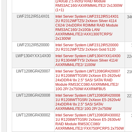
(240GB 2.5 inch)/ RAID Module
RMS3AC160/ AXXRMM4LITE2/ 2x1300W
(1+1)
LWF2312IR514X01
Intel Server System LWF2312IR514X01
34
2U R2312WFTZS/ 2xXeon Silver 4114
C624/ 24xDDR4 RDIMM/ RAID Module
RMS3AC160/ 2x10Gb LAN/
AXXRMM4LITE2/ AXX1300TCRPS/
2x1300W
LWF2312IR520000
Intel Server System LWF2312IR520000
2U R2312WFTZS/ 2xXeon Gold 5120
LWP1304YXX14X00
Intel Server System LWP1304YXX14X00
22
1U R1304WFTYS/ 2xXeon Silver 4114/
AXXRMM4LITE2/ 1100W
LWT1208GR420007
Intel Server System LWT1208GR420007
21
1U R1208WTTGSR/ 2xXeon E5-2620v4/
24xDDR4/ 8x 2.5" SAS/ SATA/ RAID
Module RMS3CC080 AXXRMM4LITE2/
10G 2P/ 2x750W/ AXXRMFBU5
LWT1208GR420008
Intel Server System LWT1208GR420008
22
1U R1208WTTGSR/ 2xXeon E5-2620v4/
24xDDR4/ 8x 2.5" SAS/ SATA/
AXXRMM4LITE2/ 10G 2P/ 2x750W
LWT1208GR430002
Intel Server System LWT1208GR430002
1U R1208WTTGSR/ 2xXeon E5-2630v4/
RAID Module RMS3CC080/
AXXRMM4LITE2/ FXX750PCRPS 2x750W