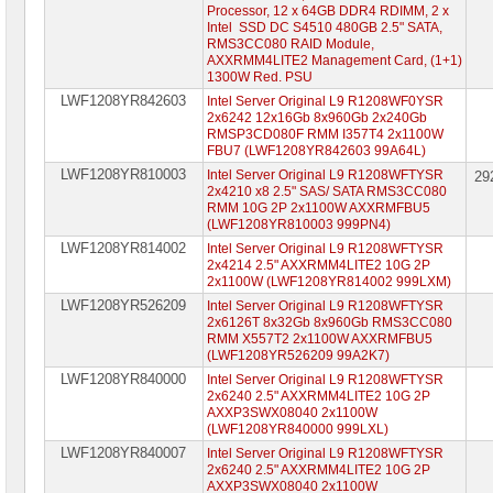
ASUS
Processor, 12 x 64GB DDR4 RDIMM, 2 x
Intel SSD DC S4510 480GB 2.5" SATA,
RMS3CC080 RAID Module,
Серверные
AXXRMM4LITE2 Management Card, (1+1)
платформы
1300W Red. PSU
GIGABYTE
LWF1208YR842603
Intel Server Original L9 R1208WF0YSR
2x6242 12x16Gb 8x960Gb 2x240Gb
Серверные
RMSP3CD080F RMM I357T4 2x1100W
платформы
FBU7 (LWF1208YR842603 99A64L)
Intel
LWF1208YR810003
Intel Server Original L9 R1208WFTYSR
29
Серверные
2x4210 x8 2.5" SAS/ SATA RMS3CC080
платформы
RMM 10G 2P 2x1100W AXXRMFBU5
Intel
(LWF1208YR810003 999PN4)
1U
LWF1208YR814002
Intel Server Original L9 R1208WFTYSR
Серверные
2x4214 2.5" AXXRMM4LITE2 10G 2P
платформы
2x1100W (LWF1208YR814002 999LXM)
Intel
LWF1208YR526209
Intel Server Original L9 R1208WFTYSR
2U
2x6126T 8x32Gb 8x960Gb RMS3CC080
Сконфигурированные
RMM X557T2 2x1100W AXXRMFBU5
платформы
(LWF1208YR526209 99A2K7)
Intel
LWF1208YR840000
Intel Server Original L9 R1208WFTYSR
►
2x6240 2.5" AXXRMM4LITE2 10G 2P
AXXP3SWX08040 2x1100W
Серверные
(LWF1208YR840000 999LXL)
платформы
LWF1208YR840007
Intel Server Original L9 R1208WFTYSR
SuperMicro
2x6240 2.5" AXXRMM4LITE2 10G 2P
AXXP3SWX08040 2x1100W