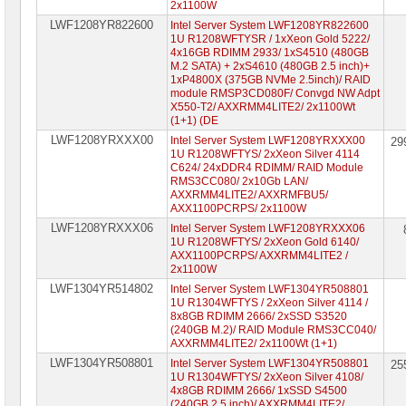
2x1100W
LWF1208YR822600
Intel Server System LWF1208YR822600
1U R1208WFTYSR / 1xXeon Gold 5222/
4x16GB RDIMM 2933/ 1xS4510 (480GB
M.2 SATA) + 2xS4610 (480GB 2.5 inch)+
1xP4800X (375GB NVMe 2.5inch)/ RAID
module RMSP3CD080F/ Convgd NW Adpt
X550-T2/ AXXRMM4LITE2/ 2x1100Wt
(1+1) (DE
LWF1208YRXXX00
Intel Server System LWF1208YRXXX00
29
1U R1208WFTYS/ 2xXeon Silver 4114
C624/ 24xDDR4 RDIMM/ RAID Module
RMS3CC080/ 2x10Gb LAN/
AXXRMM4LITE2/ AXXRMFBU5/
AXX1100PCRPS/ 2x1100W
LWF1208YRXXX06
Intel Server System LWF1208YRXXX06
1U R1208WFTYS/ 2xXeon Gold 6140/
AXX1100PCRPS/ AXXRMM4LITE2 /
2x1100W
LWF1304YR514802
Intel Server System LWF1304YR508801
1U R1304WFTYS / 2xXeon Silver 4114 /
8x8GB RDIMM 2666/ 2xSSD S3520
(240GB M.2)/ RAID Module RMS3CC040/
AXXRMM4LITE2/ 2x1100Wt (1+1)
LWF1304YR508801
Intel Server System LWF1304YR508801
25
1U R1304WFTYS/ 2xXeon Silver 4108/
4x8GB RDIMM 2666/ 1xSSD S4500
(240GB 2.5 inch)/ AXXRMM4LITE2/