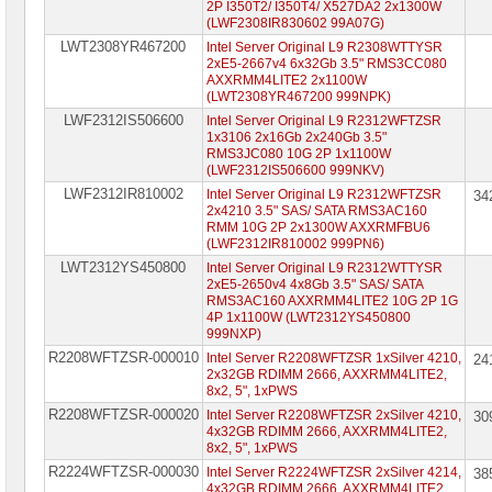
2P I350T2/ I350T4/ X527DA2 2x1300W
(LWF2308IR830602 99A07G)
LWT2308YR467200
Intel Server Original L9 R2308WTTYSR
2xE5-2667v4 6x32Gb 3.5" RMS3CC080
AXXRMM4LITE2 2x1100W
(LWT2308YR467200 999NPK)
LWF2312IS506600
Intel Server Original L9 R2312WFTZSR
1x3106 2x16Gb 2x240Gb 3.5"
RMS3JC080 10G 2P 1x1100W
(LWF2312IS506600 999NKV)
LWF2312IR810002
Intel Server Original L9 R2312WFTZSR
34
2x4210 3.5" SAS/ SATA RMS3AC160
RMM 10G 2P 2x1300W AXXRMFBU6
(LWF2312IR810002 999PN6)
LWT2312YS450800
Intel Server Original L9 R2312WTTYSR
2xE5-2650v4 4x8Gb 3.5" SAS/ SATA
RMS3AC160 AXXRMM4LITE2 10G 2P 1G
4P 1x1100W (LWT2312YS450800
999NXP)
R2208WFTZSR-000010
Intel Server R2208WFTZSR 1xSilver 4210,
24
2x32GB RDIMM 2666, AXXRMM4LITE2,
8x2, 5", 1xPWS
R2208WFTZSR-000020
Intel Server R2208WFTZSR 2xSilver 4210,
30
4x32GB RDIMM 2666, AXXRMM4LITE2,
8x2, 5", 1xPWS
R2224WFTZSR-000030
Intel Server R2224WFTZSR 2xSilver 4214,
38
4x32GB RDIMM 2666, AXXRMM4LITE2,