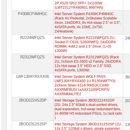
2P X520 SR2/ SFP+ 2x1100W
(LWT2312YR480601 999THN)
P4308CP4MHGC
Intel Server System P4308CP4MHGC
(Rack 4U Pedestal, 2xSkylake Scalable
Xeon, 16xDDR3, 8x Hot-swap 2.5" or 3.5",
4xSATA ports, 4x 1GbE, 2x750,
2xHeatsink)
R2224WFQZS
Intel Server System R2224WFQZS 2U,
24
Socket P, C628, S2600WFQ, 24xDDR4
RDIMM, 4xM.2 and 2.5'' Drive, (1+0)
1300W)
R2312WFQZS
Intel Server System R2312WFQZS (Rack
2U, 2xXeon E5-2600 v2 Family, 24xDDR4,
12x Hot-swap 3.5" HDD or 2.5" SSD,
4xSATA ports, 1300W)
LWF1304YRXXX00
Intel Server System WOLF PASS
30
LWF1304YRXXX00 1U R1304WFTYS/
2xXeon Silver 4114/ RMS3CC040/
AXXRMFBU5/ 1xAXX1100PCRPS/
AXXRMM4LITE2
JBOD2224S2DP
Intel Storage System JBOD2224S2DP
20
(2U, 24x 2.5" 6Gbit/ s dual-ported drives,
dual expanders, hot-swap redundant fans,
2x 460W HS redundant PSUs, 1x rack rails
)
JBOD2312S3SP
Intel Storage System JBOD2312S3SP (2U,
13
12x 3.5" 12Gbit/ s drives, single expander,