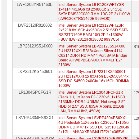
LWF1208YR51460E
Intel Server System L9 R1208WFTYSR
1x4114 4x16Gb x8 2x480Gb 2.5" SSD
SATA RMS3JC080 RMM 10G 2P 2x1100W
(LWF1208YR51460E 999VD0)
LWF2312IR818602
Intel Server System L9 R2312WFTZSR
2x5218 8x16Gb 4x960Gb 2.5" SSD SATA
RSP3TD160F RMM 10G 2P 2x1300W
FBU7 (LWF2312IR818602 999VC5)
LBP2312JS514X00
Intel Server System LBP2312JS514X00
81
2U H2312XXLR3/ 8xXeon Silver 4114
C621/ DDR4 RDIMM/ 4 Port SATA Bridge
Board AHWBPBGB/ AXXRMM4LITE2/
2130W
LKP2312KS450601
Intel Server System LKP2312KS450601
2U H2312XXKR2/ 8xXeon E5-2650v4/ 4x
SSD DC S4500 240Gb/ 16x16Gb RDIMM/
1600W
LR1304SPCFG1R
Intel Server System LR1304SPCFG1R
17
(Rack 1U, 1x Xeon E3-1230v6, 1x16GB
2133Mhz DDR4 UDIMM, Hot-swap 3.5"
HDD or 2.5" SSD, 8xSATA ports, 2x1Gb
LAN, RMM4Lite2, 450W)
LSVRP4304ES6XX1
Intel Server System LSVRP4304ES6XX1
12
4U Pedestal/ 1xXeon E3-1230v5/ 1x16Gb
DDR4 UDIMM/ 1x SSD DC S3510 120Gb/
2x1Gb LAN/ AXXRMM4LITE2/ 1x365W
LSVRP4304ES6XXR
Intel Server System LSVRP4304ES6XXR