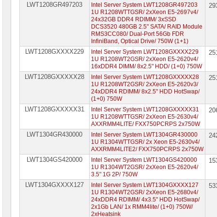
LWT1208GR497203
Intel Server System LWT1208GR497203
29
1U R1208WTTGSR/ 2xXeon E5-2697v4/
24x32GB DDR4 RDIMM/ 3xSSD
DCS3520 480GB 2.5" SATA/ RAID Module
RMS3CC080/ Dual-Port 56Gb FDR
InfiniBand, Optical Drive/ 750W (1+1)
LWT1208GXXXX229
Intel Server System LWT1208GXXXX229
25
1U R1208WT2GSR/ 2xXeon E5-2620v4/
16xDDR4 DIMM/ 8x2.5" HDD/ (1+0) 750W
LWT1208GXXXXX28
Intel Server System LWT1208GXXXXX28
25
1U R1208WT2GSR/ 2xXeon E5-2620v3/
24xDDR4 RDIMM/ 8x2.5" HDD HotSwap/
(1+0) 750W
LWT1208GXXXXX31
Intel Server System LWT1208GXXXXX31
20
1U R1208WTTGSR/ 2xXeon E5-2630v4/
AXXRMM4LITE/ FXX750PCRPS 2x750W
LWT1304GR430000
Intel Server System LWT1304GR430000
24
1U R1304WTTGSR/ 2x Xeon E5-2630v4/
AXXRMM4LITE2/ FXX750PCRPS 2x750W
LWT1304GS420000
Intel Server System LWT1304GS420000
15
1U R1304WT2GSR/ 2xXeon E5-2620v4/
3.5" 1G 2P/ 750W
LWT1304GXXXX127
Intel Server System LWT1304GXXXX127
53
1U R1304WT2GSR/ 2xXeon E5-2680v4/
24xDDR4 RDIMM/ 4x3.5" HDD HotSwap/
2x1Gb LAN/ 1x RMM4lite/ (1+0) 750W/
2xHeatsink