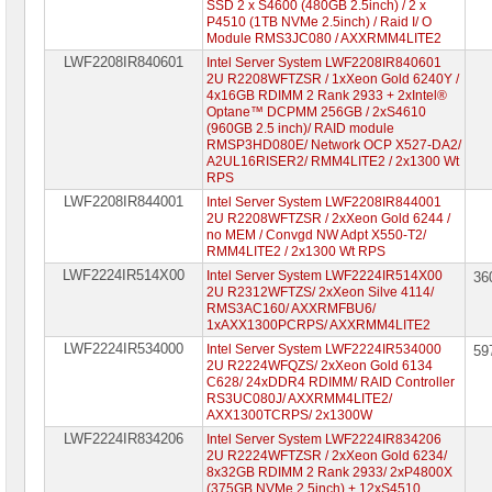
SSD 2 x S4600 (480GB 2.5inch) / 2 x
P4510 (1TB NVMe 2.5inch) / Raid I/ O
Module RMS3JC080 / AXXRMM4LITE2
LWF2208IR840601
Intel Server System LWF2208IR840601
2U R2208WFTZSR / 1xXeon Gold 6240Y /
4x16GB RDIMM 2 Rank 2933 + 2xIntel®
Optane™ DCPMM 256GB / 2xS4610
(960GB 2.5 inch)/ RAID module
RMSP3HD080E/ Network OCP X527-DA2/
A2UL16RISER2/ RMM4LITE2 / 2x1300 Wt
RPS
LWF2208IR844001
Intel Server System LWF2208IR844001
2U R2208WFTZSR / 2xXeon Gold 6244 /
no MEM / Convgd NW Adpt X550-T2/
RMM4LITE2 / 2x1300 Wt RPS
LWF2224IR514X00
Intel Server System LWF2224IR514X00
36
2U R2312WFTZS/ 2xXeon Silve 4114/
RMS3AC160/ AXXRMFBU6/
1xAXX1300PCRPS/ AXXRMM4LITE2
LWF2224IR534000
Intel Server System LWF2224IR534000
59
2U R2224WFQZS/ 2xXeon Gold 6134
C628/ 24xDDR4 RDIMM/ RAID Controller
RS3UC080J/ AXXRMM4LITE2/
AXX1300TCRPS/ 2x1300W
LWF2224IR834206
Intel Server System LWF2224IR834206
2U R2224WFTZSR / 2xXeon Gold 6234/
8x32GB RDIMM 2 Rank 2933/ 2xP4800X
(375GB NVMe 2.5inch) + 12xS4510