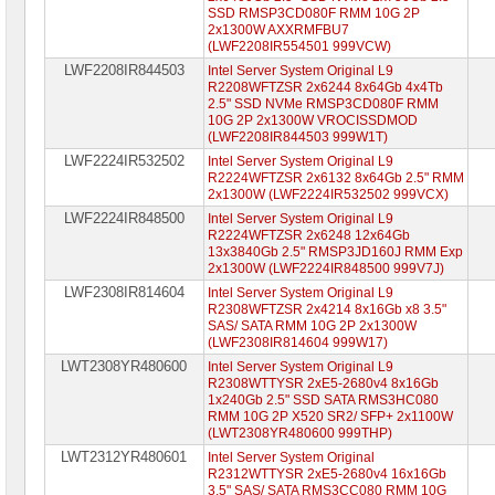
SSD RMSP3CD080F RMM 10G 2P
2x1300W AXXRMFBU7
(LWF2208IR554501 999VCW)
LWF2208IR844503
Intel Server System Original L9
R2208WFTZSR 2x6244 8x64Gb 4x4Tb
2.5" SSD NVMe RMSP3CD080F RMM
10G 2P 2x1300W VROCISSDMOD
(LWF2208IR844503 999W1T)
LWF2224IR532502
Intel Server System Original L9
R2224WFTZSR 2x6132 8x64Gb 2.5" RMM
2x1300W (LWF2224IR532502 999VCX)
LWF2224IR848500
Intel Server System Original L9
R2224WFTZSR 2x6248 12x64Gb
13x3840Gb 2.5" RMSP3JD160J RMM Exp
2x1300W (LWF2224IR848500 999V7J)
LWF2308IR814604
Intel Server System Original L9
R2308WFTZSR 2x4214 8x16Gb x8 3.5"
SAS/ SATA RMM 10G 2P 2x1300W
(LWF2308IR814604 999W17)
LWT2308YR480600
Intel Server System Original L9
R2308WTTYSR 2xE5-2680v4 8x16Gb
1x240Gb 2.5" SSD SATA RMS3HC080
RMM 10G 2P X520 SR2/ SFP+ 2x1100W
(LWT2308YR480600 999THP)
LWT2312YR480601
Intel Server System Original
R2312WTTYSR 2xE5-2680v4 16x16Gb
3.5" SAS/ SATA RMS3CC080 RMM 10G