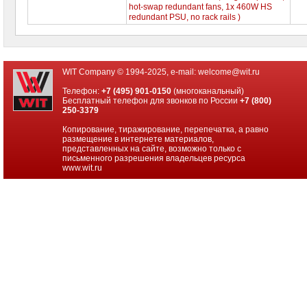
hot-swap redundant fans, 1x 460W HS
redundant PSU, no rack rails )
WIT Company © 1994-2025, e-mail:
welcome@wit.ru
Телефон:
+7 (495) 901-0150
(многоканальный)
Бесплатный телефон для звонков по России
+7 (800)
250-3379
Копирование, тиражирование, перепечатка, а равно
размещение в интернете материалов,
представленных на сайте, возможно только с
письменного разрешения владельцев ресурса
www.wit.ru