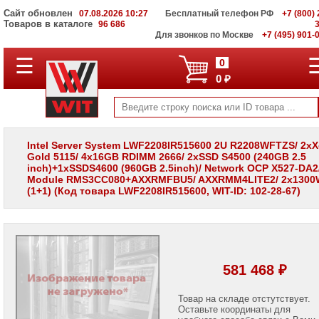
Сайт обновлен
07.08.2026 10:27
Бесплатный телефон РФ
+7 (800) 
Товаров в каталоге
96 686
Для звонков по Москве
+7 (495) 901-
☰
ПОЛНЫЙ
0
КАТАЛОГ
0 ₽
WIT
Корпоративные
серверы
WIT
VV
Intel Server System LWF2208IR515600 2U R2208WFTZS/ 2x
Gold 5115/ 4x16GB RDIMM 2666/ 2xSSD S4500 (240GB 2.5
Системы
inch)+1xSSDS4600 (960GB 2.5inch)/ Network OCP X527-DA2
хранения
Module RMS3CC080+AXXRMFBU5/ AXXRMM4LITE2/ 2x1300
данных
(1+1) (Код товара LWF2208IR515600, WIT-ID: 102-28-67)
WIT
VI
Мониторы
и
LCD
панели
581 468 ₽
Проекторы
и
Товар на складе отстутствует.
лампы
Оставьте координаты для
для