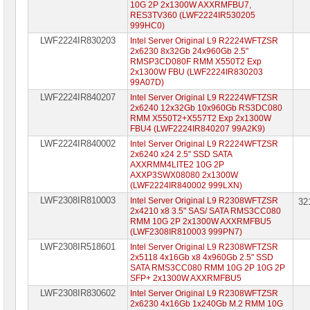
10G 2P 2x1300W AXXRMFBU7,
RES3TV360 (LWF2224IR530205
999HC0)
LWF2224IR830203
Intel Server Original L9 R2224WFTZSR
2x6230 8x32Gb 24x960Gb 2.5"
RMSP3CD080F RMM X550T2 Exp
2x1300W FBU (LWF2224IR830203
99A07D)
LWF2224IR840207
Intel Server Original L9 R2224WFTZSR
2x6240 12x32Gb 10x960Gb RS3DC080
RMM X550T2+X557T2 Exp 2x1300W
FBU4 (LWF2224IR840207 99A2K9)
LWF2224IR840002
Intel Server Original L9 R2224WFTZSR
2x6240 x24 2.5" SSD SATA
AXXRMM4LITE2 10G 2P
AXXP3SWX08080 2x1300W
(LWF2224IR840002 999LXN)
LWF2308IR810003
Intel Server Original L9 R2308WFTZSR
32
2x4210 x8 3.5" SAS/ SATA RMS3CC080
RMM 10G 2P 2x1300W AXXRMFBU5
(LWF2308IR810003 999PN7)
LWF2308IR518601
Intel Server Original L9 R2308WFTZSR
2x5118 4x16Gb x8 4x960Gb 2.5" SSD
SATA RMS3CC080 RMM 10G 2P 10G 2P
SFP+ 2x1300W AXXRMFBU5
LWF2308IR830602
Intel Server Original L9 R2308WFTZSR
2x6230 4x16Gb 1x240Gb M.2 RMM 10G