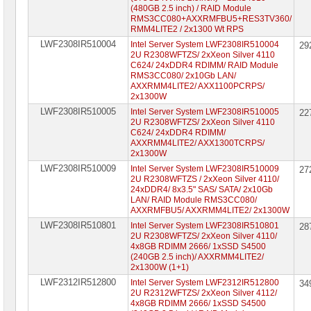
(480GB 2.5 inch) / RAID Module
RMS3CC080+AXXRMFBU5+RES3TV360/
RMM4LITE2 / 2x1300 Wt RPS
LWF2308IR510004
Intel Server System LWF2308IR510004
29
2U R2308WFTZS/ 2xXeon Silver 4110
C624/ 24xDDR4 RDIMM/ RAID Module
RMS3CC080/ 2x10Gb LAN/
AXXRMM4LITE2/ AXX1100PCRPS/
2x1300W
LWF2308IR510005
Intel Server System LWF2308IR510005
22
2U R2308WFTZS/ 2xXeon Silver 4110
C624/ 24xDDR4 RDIMM/
AXXRMM4LITE2/ AXX1300TCRPS/
2x1300W
LWF2308IR510009
Intel Server System LWF2308IR510009
27
2U R2308WFTZS / 2xXeon Silver 4110/
24xDDR4/ 8x3.5" SAS/ SATA/ 2x10Gb
LAN/ RAID Module RMS3CC080/
AXXRMFBU5/ AXXRMM4LITE2/ 2x1300W
LWF2308IR510801
Intel Server System LWF2308IR510801
28
2U R2308WFTZS/ 2xXeon Silver 4110/
4x8GB RDIMM 2666/ 1xSSD S4500
(240GB 2.5 inch)/ AXXRMM4LITE2/
2x1300W (1+1)
LWF2312IR512800
Intel Server System LWF2312IR512800
34
2U R2312WFTZS/ 2xXeon Silver 4112/
4x8GB RDIMM 2666/ 1xSSD S4500