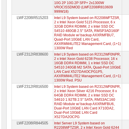
сетевое
10G 2P 10G 2P SFP+ 2x1300W
оборудование
VROCISSDMOD (LWF2208IR810609
999W18)
СХД
LWF2208IR515203
Intel L9 System based on R2208WFTZSR,
-
2 x Intel Xeon Gold 5115 Processor, 6 x
системы
32GB DDR4 RDIMM, 2 x Intel SSD DC
хранения
S4510 480GB 2.5" SATA, RMSP3AD160F
данных
RAID Module w/ backup AXXRMFBU7,
Quad-Port 10GbE LAN Card,
Компоненты
AXXRMM4LITE2 Management Card, (1+1)
компьютеров
1300W Red
LWF2312IR838600
Intel L9 System based on R2312WF0NPR,
Компоненты
2 x Intel Xeon Gold 6238 Processor, 16 x
серверов
16GB DDR4 RDIMM, 1 x Intel SSD DC
S4510 240GB M2 SATA, Quad-Port 10GbE
Серверные
LAN Card X527DA4OCPG1P5,
платформы
AXXRMM4LITE2 Management Card, (1+1)
1300W Red. PSU
Серверные
LWF2312IR816500
Intel L9 System based on R2312WF0NPR,
платформы
2 x Intel Xeon Silver 4216 Processor, 8 x
MSI
64GB DDR4 RDIMM, 2 x Intel SSD DC
S4610 1.92TB 2.5" SATA, RMS3AC160
RAID Module w/ backup AXXRMFBU6,
Серверные
Dual-Port 10GbE LAN Card X710DA2,
платформы
Dual-Port 10GbE LAN Card
GOOXI
X527DA2OCPG
LWF2208IR844505
Intel Server L9 System based on
Серверные
R2208WFTZSR, 2 x Intel Xeon Gold 6244
платформы