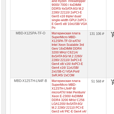
and Ryzen Threadripper
9000/ 7000 / 4xDIMM
DDR5/ 4xSATA 6G/ M.2
2280/ 22110/ 2xPCI-E
Gen5 x16 triple/ dual/
single-width GPU/ 2xPCI-
E Gen5 x8/ 10xUSB/ VGA
Po
MBD-X12SPA-TF-O
Материнская плата
131 106 ₽
SuperMicro MBD-
X12SPA-TF-O/ eATX/
Intel Xeon Scalable 3rd
Gen/ 16xDIMM DDR4
3200 MHz/ C621A/
8xSATA 6G/ M.2 2260/
2280/ 22110/ 3xPCI-E
Gen4 x8/ x16/ 4xPCI-E
Gen4 x16/ 11xUSB/
2xUSB-C/ VGA Port/
3xRJ45/ 2xCOM
MBD-X12STH-LN4F-B
Материнская плата
51 568 ₽
SuperMicro MBD-
X12STH-LN4F-B/
microATX/ Intel Pentium/
Xeon E-2300/ 4xDIMM
DDR4 3200 MHz/ C256
LGA1200/ 8xSATA 6G/
M.2 2280/ 22110 PCI-E
Gen3 x4/ PIC-E Gen4 x4/