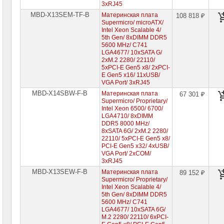
3xRJ45
MBD-X13SEM-TF-B
Материнская плата
108 818 ₽
Supermicro/ microATX/
Intel Xeon Scalable 4/
5th Gen/ 8xDIMM DDR5
5600 MHz/ C741
LGA4677/ 10xSATA G/
2xM.2 2280/ 22110/
5xPCI-E Gen5 x8/ 2xPCI-
E Gen5 x16/ 11xUSB/
VGA Port/ 3xRJ45
MBD-X14SBW-F-B
Материнская плата
67 301 ₽
Supermicro/ Proprietary/
Intel Xeon 6500/ 6700/
LGA4710/ 8xDIMM
DDR5 8000 MHz/
8xSATA 6G/ 2xM.2 2280/
22110/ 5xPCI-E Gen5 x8/
PCI-E Gen5 x32/ 4xUSB/
VGA Port/ 2xCOM/
3xRJ45
MBD-X13SEW-F-B
Материнская плата
89 152 ₽
Supermicro/ Proprietary/
Intel Xeon Scalable 4/
5th Gen/ 8xDIMM DDR5
5600 MHz/ C741
LGA4677/ 10xSATA 6G/
M.2 2280/ 22110/ 6xPCI-