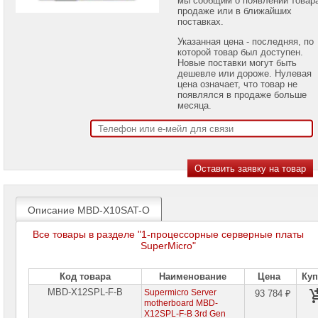
проекторов
продаже или в ближайших
поставках.
Ноутбуки
Указанная цена - последняя, по
Brand
которой товар был доступен.
Name
Новые поставки могут быть
дешевле или дороже. Нулевая
Моноблоки
цена означает, что товар не
Brand
появлялся в продаже больше
Name
месяца.
Компьютеры
Brand
Name
Принтеры
плоттеры
МФУ
Описание MBD-X10SAT-O
Серверы
Brand
Все товары в разделе "1-процессорные серверные платы
Name
SuperMicro"
Пассивное
сетевое
Код товара
Наименование
Цена
Куп
оборудование
MBD-X12SPL-F-B
Supermicro Server
93 784 ₽
motherboard MBD-
Активное
X12SPL-F-B 3rd Gen