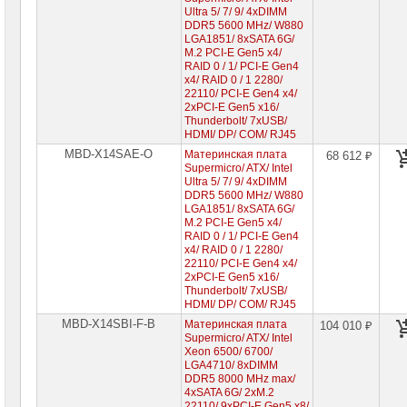
Ultra 5/ 7/ 9/ 4xDIMM
DDR5 5600 MHz/ W880
LGA1851/ 8xSATA 6G/
M.2 PCI-E Gen5 x4/
RAID 0 / 1/ PCI-E Gen4
x4/ RAID 0 / 1 2280/
22110/ PCI-E Gen4 x4/
2xPCI-E Gen5 x16/
Thunderbolt/ 7xUSB/
HDMI/ DP/ COM/ RJ45
MBD-X14SAE-O
Материнская плата
68 612 ₽
Supermicro/ ATX/ Intel
Ultra 5/ 7/ 9/ 4xDIMM
DDR5 5600 MHz/ W880
LGA1851/ 8xSATA 6G/
M.2 PCI-E Gen5 x4/
RAID 0 / 1/ PCI-E Gen4
x4/ RAID 0 / 1 2280/
22110/ PCI-E Gen4 x4/
2xPCI-E Gen5 x16/
Thunderbolt/ 7xUSB/
HDMI/ DP/ COM/ RJ45
MBD-X14SBI-F-B
Материнская плата
104 010 ₽
Supermicro/ ATX/ Intel
Xeon 6500/ 6700/
LGA4710/ 8xDIMM
DDR5 8000 MHz max/
4xSATA 6G/ 2xM.2
22110/ 9xPCI-E Gen5 x8/