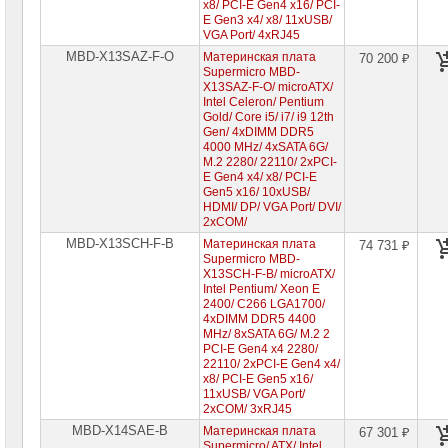
x8/ PCI-E Gen4 x16/ PCI-
E Gen3 x4/ x8/ 11xUSB/
VGA Port/ 4xRJ45
MBD-X13SAZ-F-O
Материнская плата
70 200 ₽
Supermicro MBD-
X13SAZ-F-O/ microATX/
Intel Celeron/ Pentium
Gold/ Core i5/ i7/ i9 12th
Gen/ 4xDIMM DDR5
4000 MHz/ 4xSATA 6G/
M.2 2280/ 22110/ 2xPCI-
E Gen4 x4/ x8/ PCI-E
Gen5 x16/ 10xUSB/
HDMI/ DP/ VGA Port/ DVI/
2xCOM/
MBD-X13SCH-F-B
Материнская плата
74 731 ₽
Supermicro MBD-
X13SCH-F-B/ microATX/
Intel Pentium/ Xeon E
2400/ C266 LGA1700/
4xDIMM DDR5 4400
MHz/ 8xSATA 6G/ M.2 2
PCI-E Gen4 x4 2280/
22110/ 2xPCI-E Gen4 x4/
x8/ PCI-E Gen5 x16/
11xUSB/ VGA Port/
2xCOM/ 3xRJ45
MBD-X14SAE-B
Материнская плата
67 301 ₽
Supermicro/ ATX/ Intel