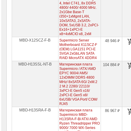
4, Intel C741, 8x DDR5
Специальные
4800/ 4400/ 4000 MHz.
цены
2x1Gbe Base-T
i350+1xMgmt LAN,
10xSATA3, 2xSATA-
DOM, 5xUSB 3.2, 2xPCI-
Ex16+1xPCI-E
x8+4xMCIO x8, 2xM
MBD-X12SCZ-F-B
Supermicro Server
48 946 ₽
Motherboard X11SCZ-F
(OEM) LGA1151
PCI-E
SVGA 2xGbLAN SATA
RAID MicroATX 4DDR4
MBD-H13SSL-NT-B
Материнская плата
104 884 ₽
Supermicro / ATX/ AMD
EPYC 9004/ AM5/
12xDIMM DDR5 4800
MHz/ 8xSATA 6G/ 2xM.2
2 M.2 2280/ 22110/
3xPCI-E Gen5 x16/
2xPCI-E Gen5 x8/
6xUSB/ VGA Port/ COM/
RJ45
MBD-H13SRA-F-B
Материнская плата
86 967 ₽
Supermicro MBD-
H13SRA-F-B/ ATX/ AMD
Ryzen Threadripper PRO
9000/ 7000 WX-Series