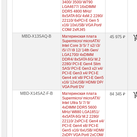
3400/ 3500/ W790
LGA4677/ 16xDIMM
DDR5 4800 MHz/
8xSATA 6G/ 4xM.2 2280/
22110/ 6xPCI-E Gen 5
x16/ 10xUSB/ VGA Port/
COM/ 2xRJ45
MBD-X13SAQ-B
Материнская плата
45 975 ₽
Supermicro/ microATX/
Intel Core 3/ 5/ 7 s2/ i3/
i5/ i7/ i9 12/ 14th Gen/
LGA1700/ 4xDIMM
DDR4/ 8xSATA 6G/ M.2
2280/ PCI-E Gen4 Slim
SAS/ PCI-E Gen3 x2/ x4/
PCI-E Gen3 x4/ PCI-E
Gen4 x4/ x8/ PCI-E Gen5
x16/ 12xUSB/ HDMI/ DP/
VGA Port/ DV
MBD-X14SAZ-F-B
Материнская плата
84 345 ₽
Supermicro/ microATX/
Intel Ultra 5/ 7/ 9/
4xDIMM DDR5 5600
MHz/ W880 LGA1851/
4xSATA 6G/ M.2 2280/
22110/ 2xPCI-E Gen4 x4/
PCI-E Gen4 x8/ PCI-E
Gen5 x16/ 6xUSB/ HDMI/
2xDP/ VGA Port/ 2xCOM/