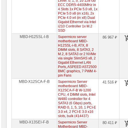
Level: 0, 1, 5, 10 128 Gb
серверные
ECC DDR5-4400MHz in
платы
4 Slots 1x PCIe 5.0 x8, 1x
SuperMicro
PCIe 5.0 x8 (in x16), 2x
►
PCIe 4.0 x4 (in x8) Dual
2-
Gigabit Ethernet via Intel
процессорные
i210 Controller 1x M.2
серверные
SSD
платы
MBD-H12SSL-I-B
Supermicro server
86 967 ₽
SuperMicro
motherboard MBD-
H12SSL-i-B, ATX, 8
1-
процессорные
DIMM slots, 8 SATA3, 2
серверные
M.2, 8 SATA3 or 2 NVMe
платы
via single SlimSAS x8, 2
Intel
Gigabit Ethernet LAN
Ports, ASPEED AST2500
2-
BMC graphics, 7 PWM 4-
процессорные
pin Fans
серверные
MBD-X12SCA-F-B
платы
Supermicro Server
41 516 ₽
Intel
motherboard MBD-
X12SCA-F-B W-1200
CPU, 4 DIMM slots, Intel
Серверные
W480 controller for 4
корпуса
SATA3 (6 Gbps) ports,
RAID 0, 1, 5, 10, 1 PCI-E
Серверные
3.0 x4, 2 PCI-E 3.0 x16
процессоры
slots, bulk (414437)
MBD-X13SEI-F-B
Supermicro Server
80 411 ₽
Серверная
Motherboard MBD-