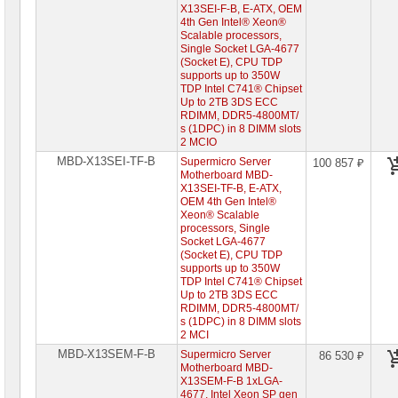
память
X13SEI-F-B, E-ATX, OEM
4th Gen Intel® Xeon®
Scalable processors,
Серверные
Single Socket LGA-4677
жесткие
диски
(Socket E), CPU TDP
supports up to 350W
TDP Intel C741® Chipset
HBA
Up to 2TB 3DS ECC
&
RDIMM, DDR5-4800MT/
RAID-
s (1DPC) in 8 DIMM slots
контроллеры
2 MCIO
MBD-X13SEI-TF-B
Supermicro Server
100 857 ₽
Серверные
Motherboard MBD-
опции
X13SEI-TF-B, E-ATX,
OEM 4th Gen Intel®
Источники
Xeon® Scalable
бесперебойного
processors, Single
питания
Socket LGA-4677
(Socket E), CPU TDP
Российское
supports up to 350W
ПО
TDP Intel C741® Chipset
Up to 2TB 3DS ECC
RDIMM, DDR5-4800MT/
Программное
s (1DPC) in 8 DIMM slots
обеспечение
2 MCI
MBD-X13SEM-F-B
Supermicro Server
86 530 ₽
Термошкафы
Motherboard MBD-
IP
X13SEM-F-B 1xLGA-
PROM
4677, Intel Xeon SP gen