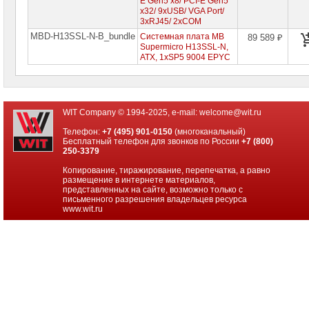
E Gen5 x8/ PCI-E Gen5
x32/ 9xUSB/ VGA Port/
3xRJ45/ 2xCOM
MBD-H13SSL-N-B_bundle
Системная плата MB
89 589 ₽
Supermicro H13SSL-N,
ATX, 1xSP5 9004 EPYC
WIT Company © 1994-2025, e-mail:
welcome@wit.ru
Телефон:
+7 (495) 901-0150
(многоканальный)
Бесплатный телефон для звонков по России
+7 (800)
250-3379
Копирование, тиражирование, перепечатка, а равно
размещение в интернете материалов,
представленных на сайте, возможно только с
письменного разрешения владельцев ресурса
www.wit.ru