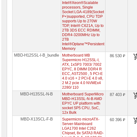
сетевое
Intel®Xeon®Scalable
оборудование
processors, Single
Socket LGA-4189(Socket
СХД
P+)supported, CPU TDP
-
supports Up to 270W
системы
TDP, Intel® C621A, Up to
хранения
2TB 3DS ECC RDIMM,
данных
DDR4-3200MHz Up to
2TB
Intel®Optane™Persistent
Компоненты
Memory
компьютеров
MBD-H12SSL-I-B_bundle
Motherboard MB
86 530 ₽
Supermicro H12SSL-I,
Компоненты
ATX, 1xSP3 7003/ 7002
серверов
EPYC, 8 DIMM DDR4 R
ECC, AST2500 , 5 PCI-E
Серверные
4.0 x16 + 2 PCI-E 4.0 x8,
платформы
2 M.2 pcie 4.0 NVMEx4
2280/ 110
Серверные
MBD-H13SSL-N-B
Motherboard SuperMicro
87 403 ₽
материнские
MBD-H13SSL-N-B AMD
платы
EPYC UP platform with
socket SP5 CPU, SoC,
Серверные
12x Bulk
материнские
платы
MBD-X13SCL-F-B
Supermicro microATX-
60 396 ₽
ASUS
Server-Mainboard
LGA1700 Intel C262
1-
Chipset, 8x SATA3 RAID-
процессорные