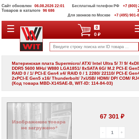
Сайт обновлен
06.08.2026 22:01
Бесплатный телефон РФ
+7 (800) 
Товаров в каталоге
96 686
Для звонков по Москве
+7 (495) 901-
☰
ПОЛНЫЙ
0
КАТАЛОГ
0 ₽
WIT
Корпоративные
серверы
WIT
VV
Материнская плата Supermicro/ ATX/ Intel Ultra 5/ 7/ 9/ 4x
DDR5 5600 MHz/ W880 LGA1851/ 8xSATA 6G/ M.2 PCI-E Gen5
Системы
RAID 0 / 1/ PCI-E Gen4 x4/ RAID 0 / 1 2280/ 22110/ PCI-E Gen4
хранения
2xPCI-E Gen5 x16/ Thunderbolt/ 7xUSB/ HDMI/ DP/ COM/ RJ
данных
(Код товара MBD-X14SAE-B, WIT-ID: 114-84-03)
WIT
VI
Мониторы
и
LCD
панели
67 301 ₽
Проекторы
и
лампы
для