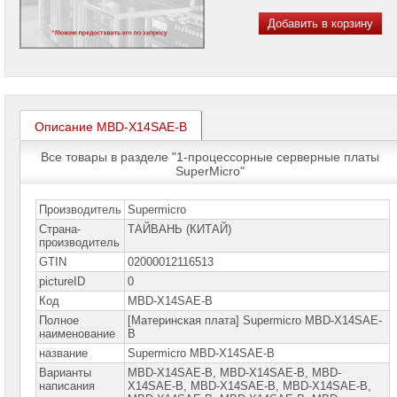
проекторов
Добавить в корзину
Ноутбуки
Brand
Name
Моноблоки
Brand
Name
Описание MBD-X14SAE-B
Все товары в разделе "1-процессорные серверные платы
Компьютеры
Brand
SuperMicro"
Name
Производитель
Supermicro
Принтеры
плоттеры
Страна-
ТАЙВАНЬ (КИТАЙ)
МФУ
производитель
GTIN
02000012116513
Серверы
pictureID
0
Brand
Name
Код
MBD-X14SAE-B
Полное
[Материнская плата] Supermicro MBD-X14SAE-
Пассивное
наименование
B
сетевое
название
Supermicro MBD-X14SAE-B
оборудование
Варианты
MBD-X14SAE-B, MBD-X14SAE-B, MBD-
написания
X14SАE-B, MВD-X14SАE-В, MВD-X14SАE-В,
Активное