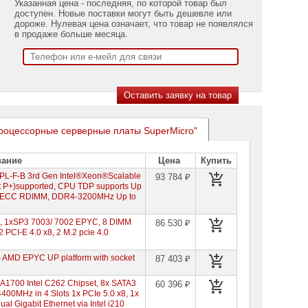
Указанная цена - последняя, по которой товар был
доступен. Новые поставки могут быть дешевле или
дороже. Нулевая цена означает, что товар не появлялся
в продаже больше месяца.
процессорные серверные платы SuperMicro"
вание
Цена
Купить
PL-F-B 3rd Gen Intel®Xeon®Scalable
93 784 ₽
t P+)supported, CPU TDP supports Up
DS ECC RDIMM, DDR4-3200MHz Up to
X, 1xSP3 7003/ 7002 EPYC, 8 DIMM
86 530 ₽
PCI-E 4.0 x8, 2 M.2 pcie 4.0
AMD EPYC UP platform with socket
87 403 ₽
A1700 Intel C262 Chipset, 8x SATA3
60 396 ₽
400MHz in 4 Slots 1x PCIe 5.0 x8, 1x
ual Gigabit Ethernet via Intel i210