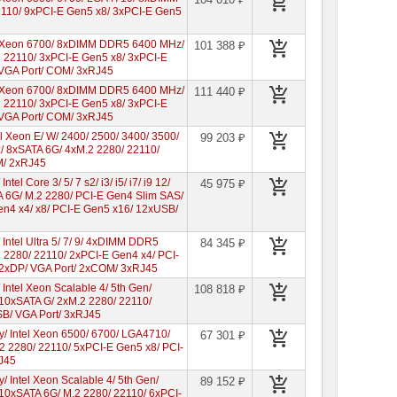
110/ 9xPCI-E Gen5 x8/ 3xPCI-E Gen5
l Xeon 6700/ 8xDIMM DDR5 6400 MHz/
101 388 ₽
 22110/ 3xPCI-E Gen5 x8/ 3xPCI-E
VGA Port/ COM/ 3xRJ45
l Xeon 6700/ 8xDIMM DDR5 6400 MHz/
111 440 ₽
 22110/ 3xPCI-E Gen5 x8/ 3xPCI-E
VGA Port/ COM/ 3xRJ45
 Xeon E/ W/ 2400/ 2500/ 3400/ 3500/
99 203 ₽
8xSATA 6G/ 4xM.2 2280/ 22110/
M/ 2xRJ45
l Core 3/ 5/ 7 s2/ i3/ i5/ i7/ i9 12/
45 975 ₽
6G/ M.2 2280/ PCI-E Gen4 Slim SAS/
en4 x4/ x8/ PCI-E Gen5 x16/ 12xUSB/
ntel Ultra 5/ 7/ 9/ 4xDIMM DDR5
84 345 ₽
2280/ 22110/ 2xPCI-E Gen4 x4/ PCI-
 2xDP/ VGA Port/ 2xCOM/ 3xRJ45
ntel Xeon Scalable 4/ 5th Gen/
108 818 ₽
0xSATA G/ 2xM.2 2280/ 22110/
SB/ VGA Port/ 3xRJ45
/ Intel Xeon 6500/ 6700/ LGA4710/
67 301 ₽
2280/ 22110/ 5xPCI-E Gen5 x8/ PCI-
J45
 Intel Xeon Scalable 4/ 5th Gen/
89 152 ₽
xSATA 6G/ M.2 2280/ 22110/ 6xPCI-