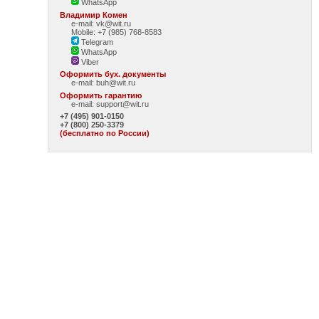
WhatsApp
Владимир Комен
e-mail: vk@wit.ru
Mobile: +7 (985) 768-8583
Telegram
WhatsApp
Viber
Оформить бух. документы
e-mail:
buh@wit.ru
Оформить гарантию
e-mail:
support@wit.ru
+7 (495) 901-0150
+7 (800) 250-3379
(бесплатно по России)