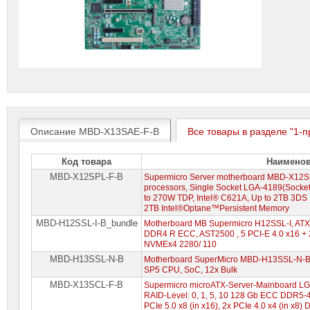
Описание MBD-X13SAE-F-B
Все товары в разделе "1-
Код товара
Наимено
MBD-X12SPL-F-B
Supermicro Server motherboard MBD-X12S
processors, Single Socket LGA-4189(Socke
to 270W TDP, Intel® C621A, Up to 2TB 3
2TB Intel®Optane™Persistent Memory
MBD-H12SSL-I-B_bundle
Motherboard MB Supermicro H12SSL-I, AT
DDR4 R ECC, AST2500 , 5 PCI-E 4.0 x16 + 2 
NVMEx4 2280/ 110
MBD-H13SSL-N-B
Motherboard SuperMicro MBD-H13SSL-N-B 
SP5 CPU, SoC, 12x Bulk
MBD-X13SCL-F-B
Supermicro microATX-Server-Mainboard LG
RAID-Level: 0, 1, 5, 10 128 Gb ECC DDR5-4
PCIe 5.0 x8 (in x16), 2x PCIe 4.0 x4 (in x8) D