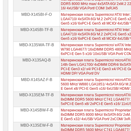
DDR5 8000 MHz max/ 4xSATA 6G/ 2xM.2 22
16/ 4xUSB/ VGA Port/ COM/ 3xRJ45
MBD-X14SBI-F-O
Материнская плата Supermicro/ ATX/ Inte
LGA4710/ 4xSATA 6G/ M.2 2xPCI-E Gen5 x2
Gen5 x16/ 6xPCI-E Gen5 x8 MCIO/ 4xUSB/ 
MBD-X14SBI-TF-B
Материнская плата Supermicro/ ATX/ Inte
LGA4710/ 4xSATA 6G/ M.2 2xPCI-E Gen5 x2
Gen5 x16/ 6xPCI-E Gen5 x8 MCIO/ 4xUSB/ 
MBD-X13SWA-TF-B
Материнская плата Supermicro/ eATX/ Intel
W790 LGA4677/ 16xDIMM DDR5 4800 MHz/ 
6xPCI-E Gen 5 x16/ 10xUSB/ VGA Port/ CO
MBD-X13SAQ-B
Материнская плата Supermicro/ microATX/ Inte
14th Gen/ LGA1700/ 4xDIMM DDR4/ 8xSATA 
PCI-E Gen3 x2/ x4/ PCI-E Gen3 x4/ PCI-E G
HDMI/ DP/ VGA Port/ DV
MBD-X14SAZ-F-B
Материнская плата Supermicro/ microATX/ I
5600 MHz/ W880 LGA1851/ 4xSATA 6G/ M.2 
E Gen4 x8/ PCI-E Gen5 x16/ 6xUSB/ HDMI/
MBD-X13SEM-TF-B
Материнская плата Supermicro/ microATX/ I
8xDIMM DDR5 5600 MHz/ C741 LGA4677/ 1
5xPCI-E Gen5 x8/ 2xPCI-E Gen5 x16/ 11xU
MBD-X14SBW-F-B
Материнская плата Supermicro/ Proprietary
8xDIMM DDR5 8000 MHz/ 8xSATA 6G/ 2xM.2 
E Gen5 x32/ 4xUSB/ VGA Port/ 2xCOM/ 3xR
MBD-X13SEW-F-B
Материнская плата Supermicro/ Proprietary/
8xDIMM DDR5 5600 MHz/ C741 LGA4677/ 10