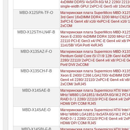
4xDIMM DDR5/ 4xSATA 6G/ M.2 2280/ 22110/ 
single-width GPU/ 2xPCI-E Gen5 x8/ 10xU
MBD-X12SPA-TF-O
Материнская плата SuperMicro MBD-X12SPA
3rd Gen/ 16xDIMM DDR4 3200 MHz/ C621A/ 
3xPCI-E Gen4 x8/ x16/ 4xPCI-E Gen4 x16/ 
2xCOM
MBD-X12STH-LN4F-B
Материнская плата SuperMicro MBD-X12ST
Xeon E-2300/ 4xDIMM DDR4 3200 MHz/ C2
22110 PCI-E Gen3 x4/ PIC-E Gen4 x4/ x8/ P
11xUSB/ VGA Port/ 4xRJ45
MBD-X13SAZ-F-O
Материнская плата Supermicro MBD-X13SAZ
Pentium Gold/ Core i5/ i7/ i9 12th Gen/ 4
2280/ 22110/ 2xPCI-E Gen4 x4/ x8/ PCI-E 
Port/ DVI/ 2xCOM/
MBD-X13SCH-F-B
Материнская плата Supermicro MBD-X13SCH
Xeon E 2400/ C266 LGA1700/ 4xDIMM DDR5
Gen4 x4 2280/ 22110/ 2xPCI-E Gen4 x4/ x8/
2xCOM/ 3xRJ45
MBD-X14SAE-B
Материнская плата Supermicro/ ATX/ Intel 
MHz/ W880 LGA1851/ 8xSATA 6G/ M.2 PCI-E 
RAID 0 / 1 2280/ 22110/ PCI-E Gen4 x4/ 2x
HDMI/ DP/ COM/ RJ45
MBD-X14SAE-O
Материнская плата Supermicro/ ATX/ Intel 
MHz/ W880 LGA1851/ 8xSATA 6G/ M.2 PCI-E 
RAID 0 / 1 2280/ 22110/ PCI-E Gen4 x4/ 2x
HDMI/ DP/ COM/ RJ45
MBD-X14SBI-F-B
Материнская плата Supermicro/ ATX/ Inte