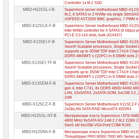
Controller 1x M.2 SSD
MBD-H12SSL-I-B
Supermicro server motherboard MBD-H12SSL
M.2, 8 SATA3 or 2 NVMe via single SlimSAS 
ASPEED AST2500 BMC graphics, 7 PWM 4-
MBD-X12SCA-F-B
Supermicro Server motherboard MBD-X12S
Intel W480 controller for 4 SATA3 (6 Gbps) po
PCI-E 3.0 x16 slots, bulk (414437)
MBD-X13SEI-F-B
Supermicro Server Motherboard MBD-X13SE
Xeon® Scalable processors, Single Socket
supports up to 350W TDP Intel C741® Chi
DDR5-4800MT/ s (1DPC) in 8 DIMM slots 2
MBD-X13SEI-TF-B
Supermicro Server Motherboard MBD-X13SE
Xeon® Scalable processors, Single Socket
supports up to 350W TDP Intel C741® Chi
DDR5-4800MT/ s (1DPC) in 8 DIMM slots 2
MBD-X13SEM-F-B
Supermicro Server Motherboard MBD-X13S
gen 4, Intel C741, 8x DDR5 4800/ 4400/ 
LAN, 10xSATA3, 2xSATA-DOM, 5xUSB 3.2, 
2xM
MBD-X12SCZ-F-B
Supermicro Server Motherboard X11SCZ-
2xGbLAN SATA RAID MicroATX 4DDR4
MBD-H13SSL-NT-B
Материнская плата Supermicro / ATX/ A
4800 MHz/ 8xSATA 6G/ 2xM.2 2 M.2 2280/ 2
Gen5 x8/ 6xUSB/ VGA Port/ COM/ RJ45
MBD-H13SRA-F-B
Материнская плата Supermicro MBD-H13S
Threadripper PRO 9000/ 7000 WX-Series an