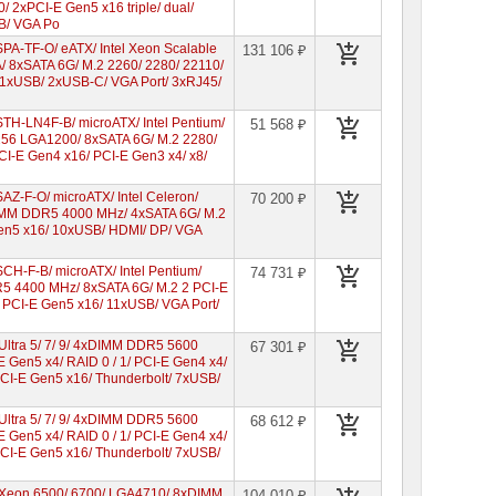
2xPCI-E Gen5 x16 triple/ dual/
SB/ VGA Po
-TF-O/ eATX/ Intel Xeon Scalable
131 106 ₽
8xSATA 6G/ M.2 2260/ 2280/ 22110/
11xUSB/ 2xUSB-C/ VGA Port/ 3xRJ45/
H-LN4F-B/ microATX/ Intel Pentium/
51 568 ₽
56 LGA1200/ 8xSATA 6G/ M.2 2280/
CI-E Gen4 x16/ PCI-E Gen3 x4/ x8/
-F-O/ microATX/ Intel Celeron/
70 200 ₽
xDIMM DDR5 4000 MHz/ 4xSATA 6G/ M.2
Gen5 x16/ 10xUSB/ HDMI/ DP/ VGA
-F-B/ microATX/ Intel Pentium/
74 731 ₽
 4400 MHz/ 8xSATA 6G/ M.2 2 PCI-E
 PCI-E Gen5 x16/ 11xUSB/ VGA Port/
Ultra 5/ 7/ 9/ 4xDIMM DDR5 5600
67 301 ₽
Gen5 x4/ RAID 0 / 1/ PCI-E Gen4 x4/
PCI-E Gen5 x16/ Thunderbolt/ 7xUSB/
Ultra 5/ 7/ 9/ 4xDIMM DDR5 5600
68 612 ₽
Gen5 x4/ RAID 0 / 1/ PCI-E Gen4 x4/
PCI-E Gen5 x16/ Thunderbolt/ 7xUSB/
l Xeon 6500/ 6700/ LGA4710/ 8xDIMM
104 010 ₽