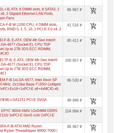
-i-B, ATX, 8 DIMM slots, 8 SATA3, 2
86 967 ₽
x8, 2 Gigabit Ethernet LAN Ports,
pin Fans
CA-F-B W-1200 CPU, 4 DIMM slots,
41 516 ₽
rts, RAID 0, 1, 5, 10, 1 PCI-E 3.0 x4, 2
I-F-B, E-ATX, OEM 4th Gen Intel®
80 411 ₽
 LGA-4677 (Socket E), CPU TDP
pset Up to 2TB 3DS ECC RDIMM,
 MCIO
I-TF-B, E-ATX, OEM 4th Gen Intel®
100 857 ₽
 LGA-4677 (Socket E), CPU TDP
pset Up to 2TB 3DS ECC RDIMM,
 MCI
EM-F-B 1xLGA-4677, Intel Xeon SP
86 530 ₽
4000 MHz. 2x1Gbe Base-T i350+1xMgmt
2xPCI-Ex16+1xPCI-E x8+4xMCIO x8,
F (OEM) LGA1151
PCI-E SVGA
48 946 ₽
MD EPYC 9004/ AM5/ 12xDIMM DDR5
104 884 ₽
2110/ 3xPCI-E Gen5 x16/ 2xPCI-E
RA-F-B/ ATX/ AMD Ryzen
86 967 ₽
d Ryzen Threadripper 9000/ 7000 /