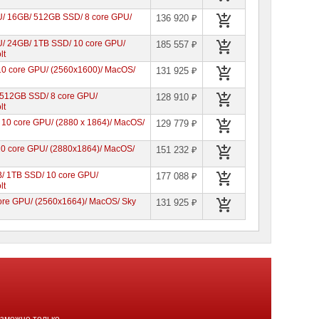
PU/ 16GB/ 512GB SSD/ 8 core GPU/
136 920 ₽
U/ 24GB/ 1TB SSD/ 10 core GPU/
185 557 ₽
lt
10 core GPU/ (2560x1600)/ MacOS/
131 925 ₽
/ 512GB SSD/ 8 core GPU/
128 910 ₽
lt
10 core GPU/ (2880 x 1864)/ MacOS/
129 779 ₽
10 core GPU/ (2880x1864)/ MacOS/
151 232 ₽
B/ 1TB SSD/ 10 core GPU/
177 088 ₽
lt
core GPU/ (2560х1664)/ MacOS/ Sky
131 925 ₽
озможно только