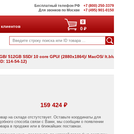
Бесплатный телефон РФ
+7 (800) 250-3379
Для звонков по Москве
+7 (495) 901-0150
0
 клиентов
0 ₽
GB/ 512GB SSD/ 10 core GPU/ (2880x1864)/ MacOS/ lt.blue/
D: 114-54-12)
159 424 ₽
овар на складе отстутствует. Оставьте координаты для
добного способа связи с Вами, мы сообщим о появлении
овара в продаже или в ближайших поставках.