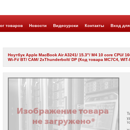
ог товаров
Новости
Видеоуроки
Контакты
Вход для
Ноутбук Apple MacBook Air A3241/ 15.3"/ M4 10 core CPU/ 16
Wi-Fi/ BT/ CAM/ 2xThunderbolt/ DP (Код товара MC7C4, WIT-I
Т
у
т