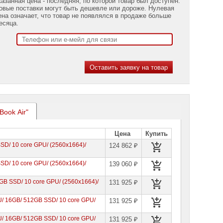
казанная цена - последняя, по которой товар был доступен.
овые поставки могут быть дешевле или дороже. Нулевая
ена означает, что товар не появлялся в продаже больше
есяца.
Book Air"
Цена
Купить
SSD/ 10 core GPU/ (2560x1664)/
124 862 ₽
SSD/ 10 core GPU/ (2560x1664)/
139 060 ₽
2GB SSD/ 10 core GPU/ (2560x1664)/
131 925 ₽
PU/ 16GB/ 512GB SSD/ 10 core GPU/
131 925 ₽
PU/ 16GB/ 512GB SSD/ 10 core GPU/
131 925 ₽