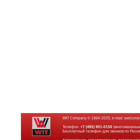
WIT Company © 1994-2025, e-mail:
welcome
Телефон:
+7 (495) 901-0150
(многоканальн
Бесплатный телефон для звонков по Росс
Копирование, тиражирование, перепечатка