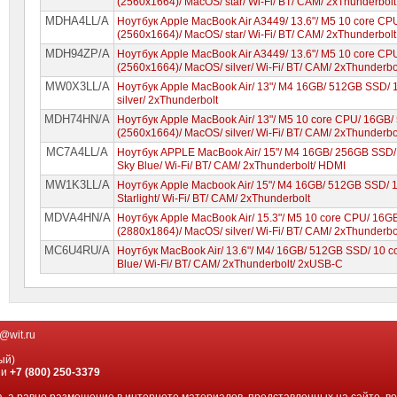
(2560x1664)/ MacOS/ star/ Wi-Fi/ BT/ CAM/ 2xThunderbolt
MDHA4LL/A
Ноутбук Apple MacBook Air A3449/ 13.6"/ M5 10 core C
(2560x1664)/ MacOS/ star/ Wi-Fi/ BT/ CAM/ 2xThunderbolt
MDH94ZP/A
Ноутбук Apple MacBook Air A3449/ 13.6"/ M5 10 core CP
(2560x1664)/ MacOS/ silver/ Wi-Fi/ BT/ CAM/ 2xThunderbo
MW0X3LL/A
Ноутбук Apple MacBook Air/ 13"/ M4 16GB/ 512GB SSD/ 
silver/ 2xThunderbolt
MDH74HN/A
Ноутбук Apple MacBook Air/ 13"/ M5 10 core CPU/ 16GB
(2560x1664)/ MacOS/ silver/ Wi-Fi/ BT/ CAM/ 2xThunderbo
MC7A4LL/A
Ноутбук APPLE MacBook Air/ 15"/ M4 16GB/ 256GB SSD/ 
Sky Blue/ Wi-Fi/ BT/ CAM/ 2xThunderbolt/ HDMI
MW1K3LL/A
Ноутбук Apple Macbook Air/ 15"/ M4 16GB/ 512GB SSD/ 
Starlight/ Wi-Fi/ BT/ CAM/ 2xThunderbolt
MDVA4HN/A
Ноутбук Apple MacBook Air/ 15.3"/ M5 10 core CPU/ 16G
(2880x1864)/ MacOS/ silver/ Wi-Fi/ BT/ CAM/ 2xThunderbo
MC6U4RU/A
Ноутбук MacBook Air/ 13.6"/ M4/ 16GB/ 512GB SSD/ 10 
Blue/ Wi-Fi/ BT/ CAM/ 2xThunderbolt/ 2xUSB-C
@wit.ru
ый)
ии
+7 (800) 250-3379
, а равно размещение в интернете материалов, представленных на сайте, в