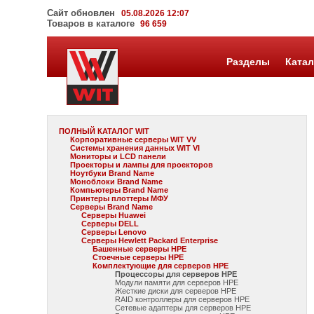
Сайт обновлен
05.08.2026 12:07
Товаров в каталоге
96 659
Разделы
Катал
ПОЛНЫЙ КАТАЛОГ WIT
Корпоративные серверы WIT VV
Системы хранения данных WIT VI
Мониторы и LCD панели
Проекторы и лампы для проекторов
Ноутбуки Brand Name
Моноблоки Brand Name
Компьютеры Brand Name
Принтеры плоттеры МФУ
Серверы Brand Name
Серверы Huawei
Серверы DELL
Серверы Lenovo
Серверы Hewlett Packard Enterprise
Башенные серверы HPE
Стоечные серверы HPE
Комплектующие для серверов HPE
Процессоры для серверов HPE
Модули памяти для серверов HPE
Жесткие диски для серверов HPE
RAID контроллеры для серверов HPE
Сетевые адаптеры для серверов HPE