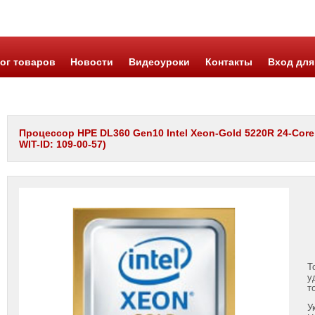
ог товаров
Новости
Видеоуроки
Контакты
Вход для
Процессор HPE DL360 Gen10 Intel Xeon-Gold 5220R 24-Core
WIT-ID: 109-00-57)
Т
у
т
У