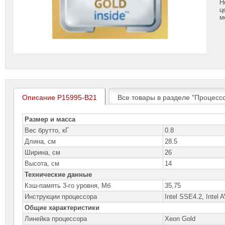
Н
ц
м
Описание P15995-B21
Все товары в разделе "Процесс
Размер и масса
Вес брутто, кГ
0.8
Длина, см
28.5
Ширина, см
26
Высота, см
14
Технические данные
Кэш-память 3-го уровня, Мб
35,75
Инструкции процессора
Intel SSE4.2, Intel 
Общие характеристики
Линейка процессора
Xeon Gold