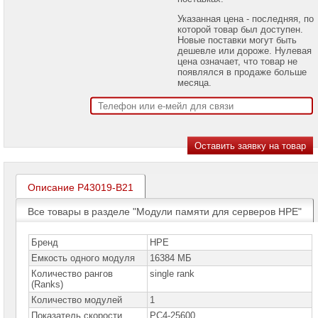
проекторов
Указанная цена - последняя, по
которой товар был доступен.
Ноутбуки
Новые поставки могут быть
Brand
дешевле или дороже. Нулевая
Name
цена означает, что товар не
появлялся в продаже больше
Моноблоки
месяца.
Brand
Name
Компьютеры
Brand
Name
Принтеры
плоттеры
Описание P43019-B21
МФУ
Все товары в разделе "Модули памяти для серверов HPE"
Серверы
Brand
Name
Бренд
HPE
Емкость одного модуля
16384 МБ
Серверы
Количество рангов
single rank
Huawei
(Ranks)
Количество модулей
1
Серверы
DELL
Показатель скорости
PC4-25600