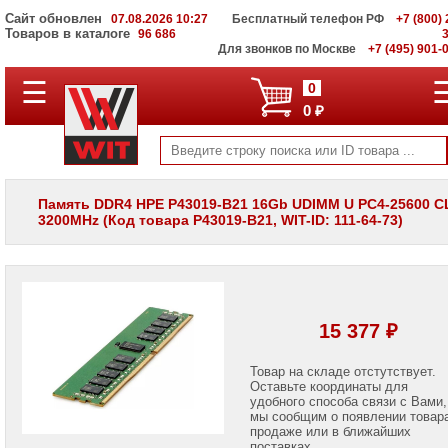
Сайт обновлен
07.08.2026 10:27
Бесплатный телефон РФ
+7 (800) 
Товаров в каталоге
96 686
Для звонков по Москве
+7 (495) 901-
☰
ПОЛНЫЙ
0
КАТАЛОГ
0 ₽
WIT
Корпоративные
серверы
WIT
VV
Память DDR4 HPE P43019-B21 16Gb UDIMM U PC4-25600 C
3200MHz (Код товара P43019-B21, WIT-ID: 111-64-73)
Системы
хранения
данных
WIT
VI
Мониторы
15 377 ₽
и
LCD
панели
Товар на складе отстутствует.
Оставьте координаты для
удобного способа связи с Вами,
Проекторы
мы сообщим о появлении товар
и
лампы
продаже или в ближайших
для
поставках.