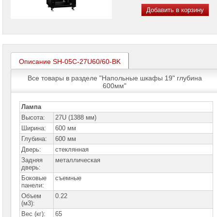
проекторов
Добавить в корзину
Ноутбуки
Brand
Name
Моноблоки
Описание SH-05C-27U60/60-BK
Brand
Name
Все товары в разделе "Напольные шкафы 19" глубина
600мм"
Компьютеры
Brand
Name
Лампа
Высота:
27U (1388 мм)
Принтеры
плоттеры
Ширина:
600 мм
МФУ
Глубина:
600 мм
Серверы
Дверь:
стеклянная
Brand
Задняя
металлическая
Name
дверь:
Боковые
съемные
Пассивное
панели:
сетевое
оборудование
Объем
0.22
(м3):
KVM
Вес (кг):
65