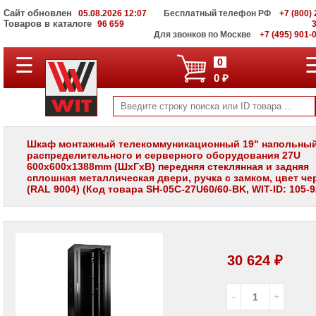
Сайт обновлен
05.08.2026 12:07
Бесплатный телефон РФ
+7 (800) 
Товаров в каталоге
96 659
Для звонков по Москве
+7 (495) 901-
☰
ПОЛНЫЙ
0
КАТАЛОГ
0 ₽
WIT
Корпоративные
серверы
WIT
VV
Шкаф монтажный телекоммуникационный 19" напольный
распределительного и серверного оборудования 27U
Системы
600x600x1388mm (ШхГхВ) передняя стеклянная и задняя
хранения
сплошная металлическая двери, ручка с замком, цвет ч
данных
(RAL 9004) (Код товара SH-05C-27U60/60-BK, WIT-ID: 105-9
WIT
VI
Мониторы
и
LCD
30 624 ₽
панели
Проекторы
и
лампы
для