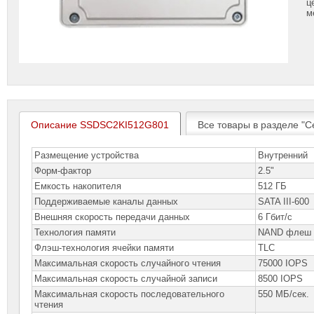
ц
м
Описание SSDSC2KI512G801
Все товары в разделе "С
Размещение устройства
Внутренний
Форм-фактор
2.5"
Емкость накопителя
512 ГБ
Поддерживаемые каналы данных
SATA III-600
Внешняя скорость передачи данных
6 Гбит/с
Технология памяти
NAND флеш
Флэш-технология ячейки памяти
TLC
Максимальная скорость случайного чтения
75000 IOPS
Максимальная скорость случайной записи
8500 IOPS
Максимальная скорость последовательного
550 МБ/сек.
чтения