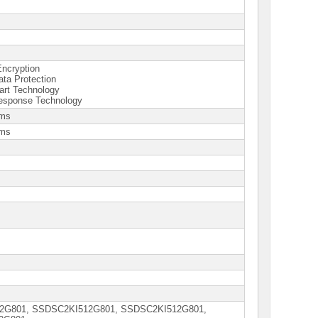
Encryption
ta Protection
tart Technology
Response Technology
5ms
5ms
2G801, SSDSC2KI512G801, SSDSС2KI512G801,