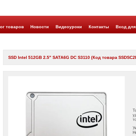
ог товаров
Новости
Видеоуроки
Контакты
Вход для
SSD Intel 512GB 2.5" SATA6G DC S3110 (Код товара SSDSC2K
Т
у
т
У
Н