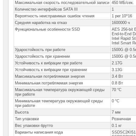
Максимальная скорость последовательной записи
450 МБ/сек.
Количество интерфейсов SATA III
1
Вероятность неисправимых ошибок чтения
1 per 10^16
Средняя наработка на отказ
1600000 ч
Функциональные особенности SSD
AES 256-bit 
End-to-End Da
Intel Rapid S
Intel Smart 
Ударостойкость при работе
1500G @ 0.
Ударостойкость при хранении
1500G @ 0.
Устойчивость к вибрации при работе
2.17G
Устойчивость к вибрации при хранении
3.13G
Максимальная потребляемая энергия
3.4 Вт
Минимальная потребляемая энергия
0.8 Вт
Максимальная температура окружающей среды
70 °C
при работе
Минимальная температура окружающей среды
0 °C
при работе
Высота
7 мм
Тип упаковки
Розничная
Вес упаковки брутто
0.1 кг
Варианты написания кода
SSDSC2KI51