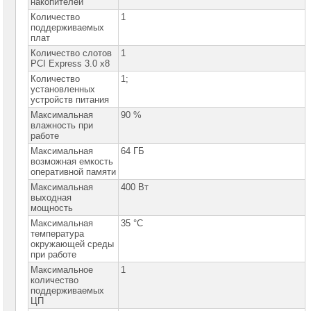
накопителей
ASUS
Количество
1
поддерживаемых
Серверные
плат
платформы
GIGABYTE
Количество слотов
1
PCI Express 3.0 x8
Серверные
Количество
1;
платформы
установленных
Intel
устройств питания
Максимальная
90 %
Серверные
влажность при
платформы
работе
SuperMicro
Максимальная
64 ГБ
возможная емкость
Серверные
оперативной памяти
платформы
Максимальная
400 Вт
SuperMicro
выходная
1U
мощность
Серверные
Максимальная
35 °C
платформы
температура
SuperMicro
окружающей среды
1U
при работе
1CPU
►
Максимальное
1
количество
Серверные
поддерживаемых
платформы
ЦП
SuperMicro