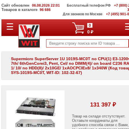
Сайт обновлен
06.08.2026 22:01
Бесплатный телефон РФ
+7 (800) 
Товаров в каталоге
96 686
Для звонков по Москве
+7 (495) 901-
☰
ПОЛНЫЙ
0
КАТАЛОГ
0 ₽
WIT
Корпоративные
серверы
WIT
VV
Supermicro SuperServer 1U 1019S-MC0T no CPU(1) E3-1200v
7th/ 6thGenCorei3, Pent, Cel/ no DIMM(4)/ on board C236 RA
Системы
1/ 10/ no HDD(8)/ 2x10GE/ 1xAOCPCIEx8/ 1x340W (Код това
хранения
SYS-1019S-MC0T, WIT-ID: 102-32-67)
данных
WIT
VI
Мониторы
и
LCD
131 397 ₽
панели
Проекторы
Товар на складе отстутствует.
и
Оставьте координаты для
лампы
удобного способа связи с Вами,
для
мы сообщим о появлении товар