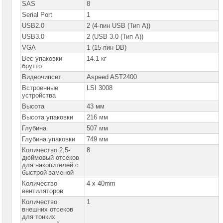
сетевое
SAS
8
оборудование
Serial Port
1
USB2.0
2 (4-пин USB (Тип A))
СХД
-
USB3.0
2 (USB 3.0 (Тип A))
системы
VGA
1 (15-пин DB)
хранения
данных
Вес упаковки
14.1 кг
брутто
Компоненты
Видеочипсет
Aspeed AST2400
компьютеров
Встроенные
LSI 3008
устройства
Компоненты
серверов
Высота
43 мм
Высота упаковки
216 мм
Серверные
Глубина
507 мм
платформы
Глубина упаковки
749 мм
Серверные
Количество 2,5-
8
платформы
дюймовый отсеков
MSI
для накопителей с
быстрой заменой
Серверные
Количество
4 x 40mm
платформы
вентиляторов
GOOXI
Количество
1
внешних отсеков
Серверные
для тонких
платформы