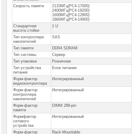
Скорость памяти
2133МГц(PC4-17000)
2400МГц(PC4-19200)
Серверные
1600МГц(PC4-12800)
материнские
платы
1866МГц(PC4-14900)
Стандартная
1 U
высота стойки
Серверные
корпуса
Тип контроллера
SAS
накопителей
Серверные
Тип памяти
DDR4 SDRAM
процессоры
Тип системы
Сервер
Серверная
Тип упаковки
Розничная
память
Тип устройства
Блок питания
питания
Серверные
Форм-фактор
Интегрированный
жесткие
видеоконтроллера
диски
Форм-фактор
Интегрированный
контроллера
HBA
накопителей
&
RAID-
Форм-фактор
DIMM 288-pin
контроллеры
памяти
Формфактор
Интегрированный
Серверные
сетевого
опции
устройства
Форм-фактор
Rack-Mountable