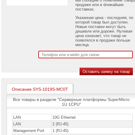
проекторов
продаже или в ближайших
поставках.
Ноутбуки
Указанная цена - последняя, по
Brand
которой товар был доступен.
Name
Новые поставки могут быть
дешевле или дороже. Нулевая
Моноблоки
цена означает, что товар не
Brand
появлялся в продаже больше
Name
месяца.
Компьютеры
Brand
Name
Принтеры
плоттеры
МФУ
Описание SYS-1019S-MC0T
Серверы
Brand
Все товары в разделе "Серверные платформы SuperMicro
Name
1U 1CPU"
Пассивное
сетевое
LAN
10G Ethernet
оборудование
LAN
2 (RJ-45)
Management Port
1 (RJ-45)
Активное