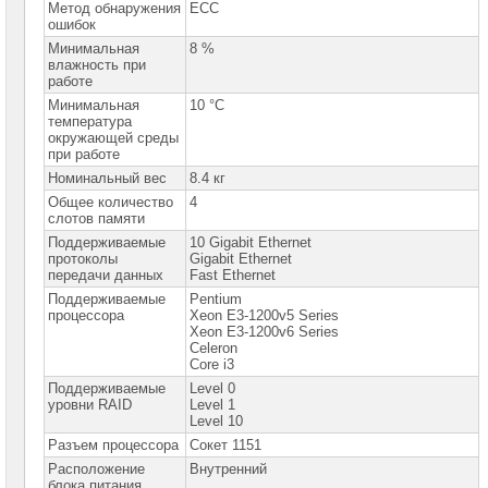
1U
Метод обнаружения
ECC
2CPU
ошибок
Минимальная
8 %
Серверные
влажность при
платформы
работе
SuperMicro
Минимальная
10 °C
2U
температура
Серверные
окружающей среды
платформы
при работе
SuperMicro
Номинальный вес
8.4 кг
Tower/
4U
Общее количество
4
слотов памяти
Серверные
Поддерживаемые
10 Gigabit Ethernet
платформы
протоколы
SuperMicro
Gigabit Ethernet
Storage
передачи данных
Fast Ethernet
Поддерживаемые
Pentium
Серверные
процессора
Xeon E3-1200v5 Series
платформы
Xeon E3-1200v6 Series
AMD
Celeron
EPYC
Core i3
Сконфигурированные
Поддерживаемые
Level 0
платформы
уровни RAID
Level 1
SuperMicro
Level 10
Серверные
Разъем процессора
Сокет 1151
платформы
Расположение
Внутренний
Supermicro
блока питания
Blade