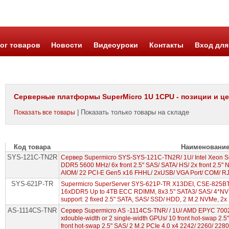
ог товаров
Новости
Видеоуроки
Контакты
Вход для
Серверные платформы SuperMicro 1U 1CPU - позиции и ц
| Показать только товары на складе
Показать все товары
Код товара
Наименовани
SYS-121C-TN2R
Cервер Supermicro SYS-SYS-121C-TN2R/ 1U/ Intel Xeon Sc
DDR5 5600 MHz/ 6x front 2.5" SAS/ SATA/ HS/ 2x front 2.5
AIOM/ 22 PCI-E Gen5 x16 FHHL/ 2xUSB/ VGA Port/ COM/ R
SYS-621P-TR
Supermicro SuperServer SYS-621P-TR X13DEI, CSE-825B
16xDDR5 Up to 4TB ECC RDIMM, 8x3.5" SATA3/ SAS/ 4*NVM
support: 2 fixed 2.5" SATA, SAS/ SSD/ HDD, 2 M.2 NVMe, 2x
AS-1114CS-TNR
Сервер Supermicro AS -1114CS-TNR/ / 1U/ AMD EPYC 700
xdouble-width or 2 single-width GPUs/ 10 front hot-swap 2.5
front hot-swap 2.5" SAS/ 2 M.2 PCIe 4.0 x4 2242/ 2260/ 2280