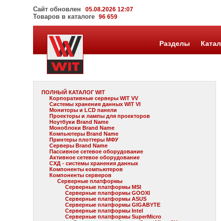
Сайт обновлен
05.08.2026 12:07
Товаров в каталоге
96 659
Разделы
Катал
ПОЛНЫЙ КАТАЛОГ WIT
Корпоративные серверы WIT VV
Системы хранения данных WIT VI
Мониторы и LCD панели
Проекторы и лампы для проекторов
Ноутбуки Brand Name
Моноблоки Brand Name
Компьютеры Brand Name
Принтеры плоттеры МФУ
Серверы Brand Name
Пассивное сетевое оборудование
Активное сетевое оборудование
СХД - системы хранения данных
Компоненты компьютеров
Компоненты серверов
Серверные платформы
Серверные платформы MSI
Серверные платформы GOOXI
Серверные платформы ASUS
Серверные платформы GIGABYTE
Серверные платформы Intel
Серверные платформы SuperMicro