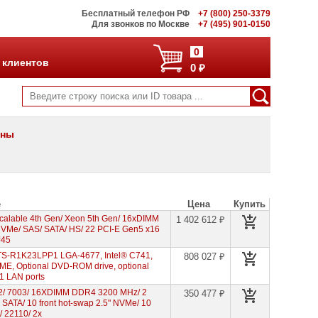
Бесплатный телефон РФ
+7 (800) 250-3379
Для звонков по Москве
+7 (495) 901-0150
0
 клиентов
0 ₽
ены
е
Цена
Купить
alable 4th Gen/ Xeon 5th Gen/ 16xDIMM
1 402 612 ₽
" NVMe/ SAS/ SATA/ HS/ 22 PCI-E Gen5 x16
J45
TS-R1K23LPP1 LGA-4677, Intel® C741,
808 027 ₽
E, Optional DVD-ROM drive, optional
 1 LAN ports
2/ 7003/ 16XDIMM DDR4 3200 MHz/ 2
350 477 ₽
" SATA/ 10 front hot-swap 2.5" NVMe/ 10
/ 22110/ 2x