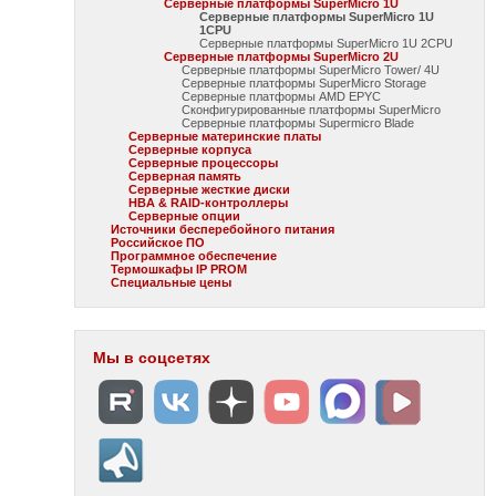
Серверные платформы SuperMicro 1U
Серверные платформы SuperMicro 1U
1CPU
Серверные платформы SuperMicro 1U 2CPU
Серверные платформы SuperMicro 2U
Серверные платформы SuperMicro Tower/ 4U
Серверные платформы SuperMicro Storage
Серверные платформы AMD EPYC
Сконфигурированные платформы SuperMicro
Серверные платформы Supermicro Blade
Серверные материнские платы
Серверные корпуса
Серверные процессоры
Серверная память
Серверные жесткие диски
HBA & RAID-контроллеры
Серверные опции
Источники бесперебойного питания
Российское ПО
Программное обеспечение
Термошкафы IP PROM
Специальные цены
Мы в соцсетях