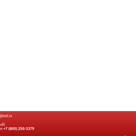
@wit.ru
ый)
ии
+7 (800) 250-3379