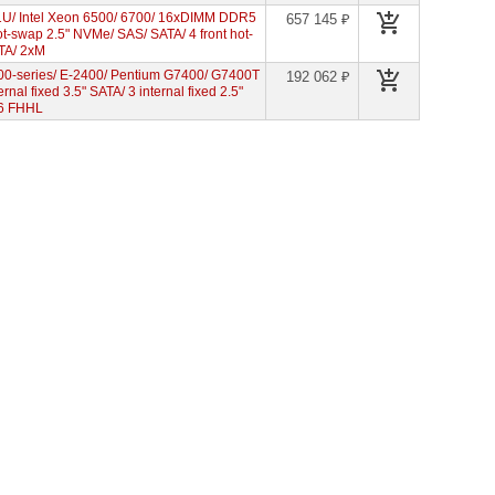
U/ Intel Xeon 6500/ 6700/ 16xDIMM DDR5
657 145 ₽
ot-swap 2.5" NVMe/ SAS/ SATA/ 4 front hot-
ATA/ 2xM
00-series/ E-2400/ Pentium G7400/ G7400T
192 062 ₽
l fixed 3.5" SATA/ 3 internal fixed 2.5"
16 FHHL