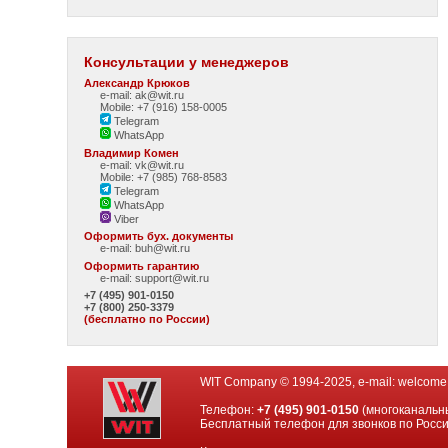
Консультации у менеджеров
Александр Крюков
e-mail: ak@wit.ru
Mobile: +7 (916) 158-0005
Telegram
WhatsApp
Владимир Комен
e-mail: vk@wit.ru
Mobile: +7 (985) 768-8583
Telegram
WhatsApp
Viber
Оформить бух. документы
e-mail:
buh@wit.ru
Оформить гарантию
e-mail:
support@wit.ru
+7 (495) 901-0150
+7 (800) 250-3379
(бесплатно по России)
WIT Company © 1994-2025, e-mail:
welcome
Телефон:
+7 (495) 901-0150
(многоканальн
Бесплатный телефон для звонков по Росс