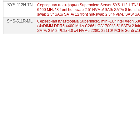
SYS-112H-TN
Серверная платформа Supermicro Server SYS-112H-TN/ 1
6400 MHz/ 8 front hot-swap 2.5" NVMe/ SAS/ SATA/ 8 front h
swap 2.5" SAS/ SATA/ 12 front hot-swap 2.5" NVMe/ SAS/ S
SYS-511R-ML
Серверная платформа Supermicro/ mini-1U/ Intel Xeon 63
/ 4xDIMM DDR5 4400 MHz/ C266 LGA1700/ 3.5" SATA/ 2 interna
SATA/ 2 M.2 PCIe 4.0 x4 NVMe 2280/ 22110/ PCI-E Gen5 x