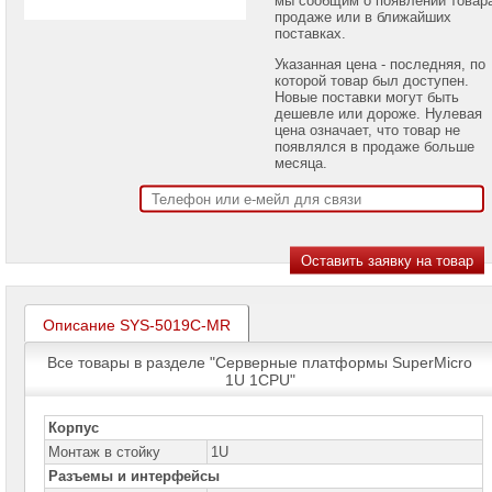
проекторов
продаже или в ближайших
поставках.
Ноутбуки
Указанная цена - последняя, по
Brand
которой товар был доступен.
Name
Новые поставки могут быть
дешевле или дороже. Нулевая
Моноблоки
цена означает, что товар не
Brand
появлялся в продаже больше
Name
месяца.
Компьютеры
Brand
Name
Принтеры
плоттеры
МФУ
Описание SYS-5019C-MR
Серверы
Brand
Все товары в разделе "Серверные платформы SuperMicro
Name
1U 1CPU"
Пассивное
сетевое
Корпус
оборудование
Монтаж в стойку
1U
Разъемы и интерфейсы
Активное