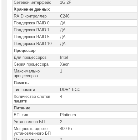
сетевое
Сетевой интерфейс
1G 2Р
оборудование
Хранение данных
RAID контроллер
C246
СХД
-
Поддержка RAID 0
ДА
системы
Поддержка RAID 1
ДА
хранения
данных
Поддержка RAID 5
ДА
Поддержка RAID 10
ДА
Компоненты
компьютеров
Процессор
Для процессоров
Intel
Компоненты
Серия процессора
Xeon
серверов
Максимально
1
процессоров
Серверные
платформы
Память
Тип памяти
DDR4 ECC
Серверные
Количество слотов
4
платформы
памяти
MSI
Питание
Серверные
БП, тип
Platinum
платформы
Установлено БП
2
GOOXI
Мощность одного
400 Вт
установленного БП
Серверные
платформы