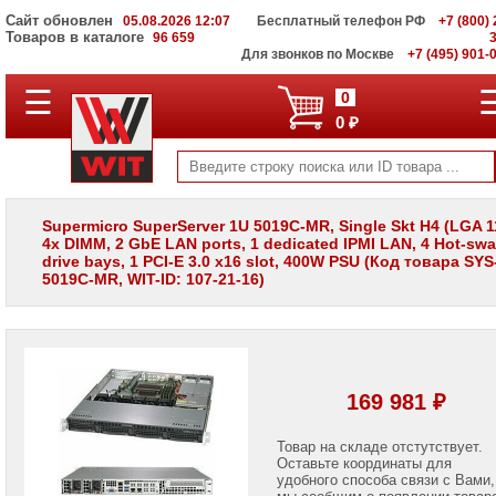
Сайт обновлен
05.08.2026 12:07
Бесплатный телефон РФ
+7 (800) 
Товаров в каталоге
96 659
Для звонков по Москве
+7 (495) 901-
☰
ПОЛНЫЙ
0
КАТАЛОГ
0 ₽
WIT
Корпоративные
серверы
WIT
VV
Supermicro SuperServer 1U 5019C-MR, Single Skt H4 (LGA 1
4x DIMM, 2 GbE LAN ports, 1 dedicated IPMI LAN, 4 Hot-swa
Системы
drive bays, 1 PCI-E 3.0 x16 slot, 400W PSU (Код товара SYS
хранения
5019C-MR, WIT-ID: 107-21-16)
данных
WIT
VI
Мониторы
и
LCD
169 981 ₽
панели
Проекторы
Товар на складе отстутствует.
и
Оставьте координаты для
лампы
удобного способа связи с Вами,
для
мы сообщим о появлении товар