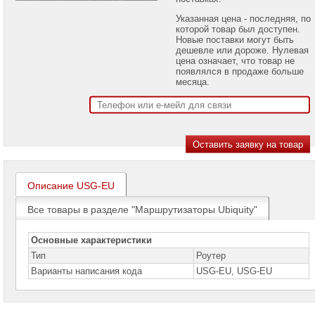
проекторов
Указанная цена - последняя, по
которой товар был доступен.
Ноутбуки
Новые поставки могут быть
Brand
дешевле или дороже. Нулевая
Name
цена означает, что товар не
появлялся в продаже больше
Моноблоки
месяца.
Brand
Name
Компьютеры
Brand
Name
Принтеры
плоттеры
Описание USG-EU
МФУ
Все товары в разделе "Маршрутизаторы Ubiquity"
Серверы
Brand
Name
Основные характеристики
Тип
Роутер
Пассивное
Варианты написания кода
USG-EU, USG-EU
сетевое
оборудование
Активное