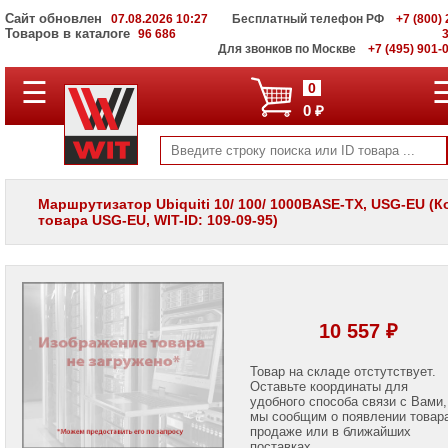
Сайт обновлен
07.08.2026 10:27
Бесплатный телефон РФ
+7 (800) 
Товаров в каталоге
96 686
Для звонков по Москве
+7 (495) 901-
☰
ПОЛНЫЙ
0
КАТАЛОГ
0 ₽
WIT
Корпоративные
серверы
WIT
VV
Маршрутизатор Ubiquiti 10/ 100/ 1000BASE-TX, USG-EU (К
товара USG-EU, WIT-ID: 109-09-95)
Системы
хранения
данных
WIT
VI
Мониторы
10 557 ₽
и
LCD
панели
Товар на складе отстутствует.
Оставьте координаты для
удобного способа связи с Вами,
Проекторы
мы сообщим о появлении товар
и
лампы
продаже или в ближайших
для
поставках.