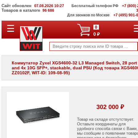
Сайт обновлен
07.08.2026 10:27
Бесплатный телефон РФ
+7 (800) 
Товаров в каталоге
96 686
Для звонков по Москве
+7 (495) 901-
☰
ПОЛНЫЙ
0
КАТАЛОГ
0 ₽
WIT
Корпоративные
серверы
WIT
VV
Коммутатор Zyxel XGS4600-32 L3 Managed Switch, 28 port
and 4x 10G SFP+, stackable, dual PSU (Код товара XGS460
Системы
ZZ0102F, WIT-ID: 109-08-95)
хранения
данных
WIT
VI
Мониторы
и
302 000 ₽
LCD
панели
Товар на складе отстутствует.
Оставьте координаты для
Проекторы
и
удобного способа связи с Вами,
лампы
мы сообщим о появлении товар
для
продаже или в ближайших