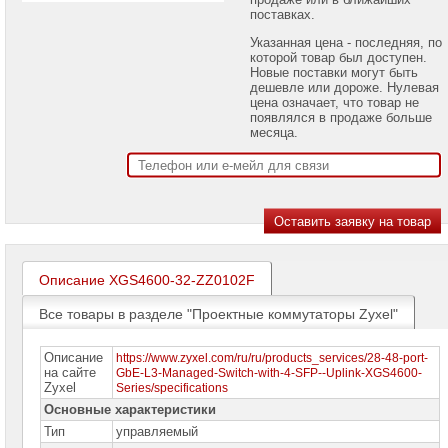
проекторов
поставках.
Указанная цена - последняя, по
Ноутбуки
которой товар был доступен.
Brand
Новые поставки могут быть
Name
дешевле или дороже. Нулевая
цена означает, что товар не
Моноблоки
появлялся в продаже больше
Brand
месяца.
Name
Компьютеры
Brand
Name
Принтеры
плоттеры
МФУ
Описание XGS4600-32-ZZ0102F
Серверы
Все товары в разделе "Проектные коммутаторы Zyxel"
Brand
Name
Описание
https://www.zyxel.com/ru/ru/products_services/28-48-port-
Пассивное
на сайте
GbE-L3-Managed-Switch-with-4-SFP--Uplink-XGS4600-
сетевое
Zyxel
Series/specifications
оборудование
Основные характеристики
Тип
управляемый
Активное