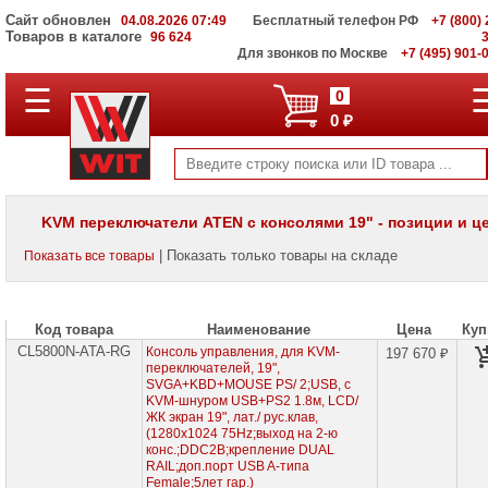
Сайт обновлен
04.08.2026 07:49
Бесплатный телефон РФ
+7 (800) 
Товаров в каталоге
96 624
Для звонков по Москве
+7 (495) 901-
☰
ПОЛНЫЙ
0
КАТАЛОГ
0 ₽
WIT
Корпоративные
серверы
WIT
VV
KVM переключатели ATEN с консолями 19" - позиции и ц
Системы
| Показать только товары на складе
Показать все товары
хранения
данных
WIT
VI
Код товара
Наименование
Цена
Куп
CL5800N-ATA-RG
Мониторы
Консоль управления, для KVM-
197 670 ₽
и
переключателей, 19",
LCD
SVGA+KBD+MOUSE PS/ 2;USB, с
панели
KVM-шнуром USB+PS2 1.8м, LCD/
ЖК экран 19", лат./ рус.клав,
(1280x1024 75Hz;выход на 2-ю
Проекторы
конс.;DDC2B;крепление DUAL
и
RAIL;доп.порт USB A-типа
лампы
Female;5лет гар.)
для