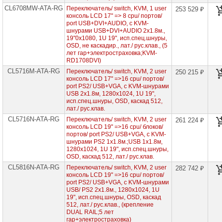
проекторов
CL6708MW-ATA-RG
Переключатель/ switch, KVM, 1 user
253 529 ₽
консоль LCD 17" => 8 cpu/ портов/
Ноутбуки
port USB+DVI+AUDIO, с KVM-
Brand
шнурами USB+DVI+AUDIO 2x1.8м.,
Name
19"0x1080, 1U 19", исп.спец.шнуры,
OSD, не каскадир., лат./ рус.клав., (5
лет гар+электростраховка;KVM-
Моноблоки
RD1708DVI)
Brand
Name
CL5716M-ATA-RG
Переключатель/ switch, KVM, 2 user
250 215 ₽
консоль LCD 17" =>16 cpu/ портов/
port PS2/ USB+VGA, с KVM-шнурами
Компьютеры
USB 2x1.8м, 1280x1024, 1U 19",
Brand
исп.спец.шнуры, OSD, каскад 512,
Name
лат./ рус.клав.
CL5716N-ATA-RG
Переключатель/ switch, KVM, 2 user
Принтеры
261 224 ₽
плоттеры
консоль LCD 19" =>16 cpu/ блоков/
МФУ
портов/ port PS2/ USB+VGA, с KVM-
шнурами PS2 1х1.8м.;USB 1x1.8м,
1280x1024, 1U 19", исп.спец.шнуры,
Серверы
OSD, каскад 512, лат./ рус.клав.
Brand
Name
CL5816N-ATA-RG
Переключатель/ switch, KVM, 2 user
282 742 ₽
консоль LCD 19" =>16 cpu/ портов/
port PS2/ USB+VGA, с KVM-шнурами
Пассивное
USB/ PS2 2х1.8м., 1280x1024, 1U
сетевое
19", исп.спец.шнуры, OSD, каскад
оборудование
512, лат./ рус.клав., (крепление
DUAL RAIL;5 лет
KVM
гар+электростраховка)