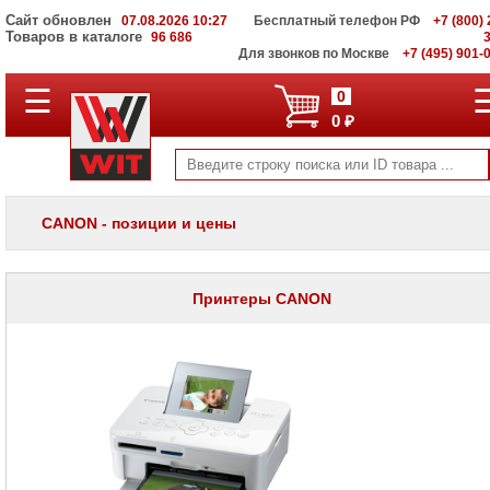
Сайт обновлен
07.08.2026 10:27
Бесплатный телефон РФ
+7 (800) 
Товаров в каталоге
96 686
Для звонков по Москве
+7 (495) 901-
☰
ПОЛНЫЙ
0
КАТАЛОГ
0 ₽
WIT
Корпоративные
серверы
WIT
VV
CANON - позиции и цены
Системы
хранения
данных
WIT
Принтеры CANON
VI
Мониторы
и
LCD
панели
Проекторы
и
лампы
для