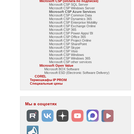
Microsoft CSP (оплата по подписке)
Microsoft CSP SQL Server
Microsoft CSP Windows Server
Microsoft CSP Azure Services
Microsoft CSP Common Data
Microsoft CSP Dynamics 365
Microsoft CSP Enterprise Mobility
Microsoft CSP Exchange Online
Microsoft CSP 365
Microsoft CSP Power Apps/ BI
Microsoft CSP Office 365
Microsoft CSP Project Online
Microsoft CSP SharePoint
Microsoft CSP Skype
Microsoft CSP Visio
Microsoft CSP Windows
Microsoft CSP Windows 365
Microsoft CSP other services
Microsoft Open Value
Microsoft BOX Software
Microsoft ESD (Electronic Software Delivery)
COREL
Термошкафы IP PROM
Специальные цены
Мы в соцсетях