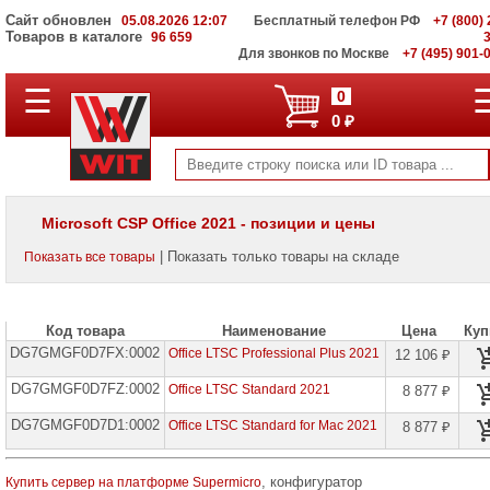
Сайт обновлен
05.08.2026 12:07
Бесплатный телефон РФ
+7 (800) 
Товаров в каталоге
96 659
Для звонков по Москве
+7 (495) 901-
☰
ПОЛНЫЙ
0
КАТАЛОГ
0 ₽
WIT
Корпоративные
серверы
WIT
VV
Microsoft CSP Office 2021 - позиции и цены
Системы
| Показать только товары на складе
Показать все товары
хранения
данных
WIT
VI
Код товара
Наименование
Цена
Куп
DG7GMGF0D7FX:0002
Мониторы
Office LTSC Professional Plus 2021
12 106 ₽
и
LCD
DG7GMGF0D7FZ:0002
Office LTSC Standard 2021
8 877 ₽
панели
DG7GMGF0D7D1:0002
Office LTSC Standard for Mac 2021
8 877 ₽
Проекторы
и
лампы
, конфигуратор
Купить сервер на платформе Supermicro
для