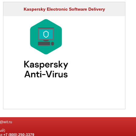
Kaspersky Electronic Software Delivery
@wit.ru
ый)
ии
+7 (800) 250-3379