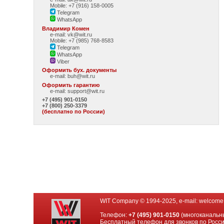
Mobile: +7 (916) 158-0005
Telegram
WhatsApp
Владимир Комен
e-mail: vk@wit.ru
Mobile: +7 (985) 768-8583
Telegram
WhatsApp
Viber
Оформить бух. документы
e-mail:
buh@wit.ru
Оформить гарантию
e-mail:
support@wit.ru
+7 (495) 901-0150
+7 (800) 250-3379
(бесплатно по России)
WIT Company © 1994-2025, e-mail:
welcome
Телефон:
+7 (495) 901-0150
(многоканальн
Бесплатный телефон для звонков по Росс