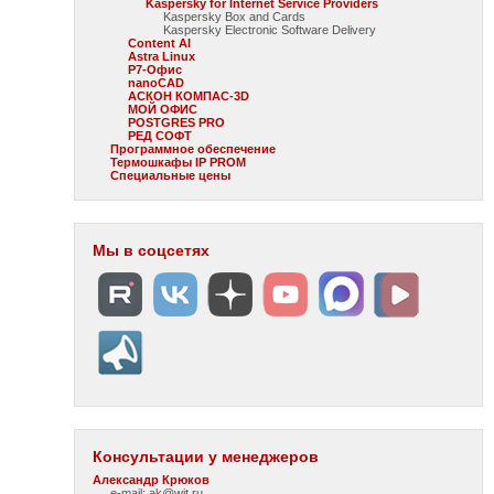
Kaspersky for Internet Service Providers
Kaspersky Box and Cards
Kaspersky Electronic Software Delivery
Content AI
Astra Linux
Р7-Офис
nanoCAD
АСКОН КОМПАС-3D
МОЙ ОФИС
POSTGRES PRO
РЕД СОФТ
Программное обеспечение
Термошкафы IP PROM
Специальные цены
Мы в соцсетях
Консультации у менеджеров
Александр Крюков
e-mail: ak@wit.ru