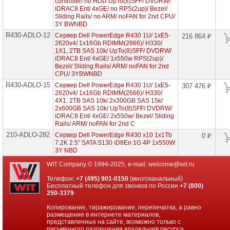
controller/ no HDD UpTo(8)SFF/ DVDRW/
проекторов
iDRAC8 Ent/ 4xGE/ no RPS(2up)/ Bezel/
Sliding Rails/ no ARM/ noFAN for 2nd CPU/
Ноутбуки
3Y BWNBD
Brand
R430-ADLO-12
Сервер Dell PowerEdge R430 1U/ 1xE5-
216 864 ₽
Name
2620v4/ 1x16Gb RDIMM(2666)/ H330/
1X1, 2TB SAS 10k/ UpTo(8)SFF/ DVDRW/
Моноблоки
iDRAC8 Ent/ 4xGE/ 1x550w RPS(2up)/
Brand
Bezel/ Sliding Rails/ ARM/ noFAN for 2nd
Name
CPU/ 3YBWNBD
R430-ADLO-15
Сервер Dell PowerEdge R430 1U/ 1xE5-
307 476 ₽
Компьютеры
2620v4/ 1x16Gb RDIMM(2666)/ H330/
Brand
4X1, 2TB SAS 10k/ 2x300GB SAS 15k/
Name
2x600GB SAS 10k/ UpTo(8)SFF/ DVDRW/
iDRAC8 Ent/ 4xGE/ 2x550w/ Bezel/ Sliding
Rails/ ARM/ noFAN for 2nd C
Принтеры
плоттеры
210-ADLO-282
Сервер Dell PowerEdge R430 x10 1x1Tb
0 ₽
МФУ
7.2K 2.5" SATA S130 iD8En 1G 4P 1x550W
3Y NBD
Серверы
WIT Company © 1994-2025, e-mail:
welcome@wit.ru
Brand
Name
Телефон:
+7 (495) 901-0150
(многоканальный)
Бесплатный телефон для звонков по России
+7 (800)
Серверы
250-3379
Huawei
Копирование, тиражирование, перепечатка, а равно
размещение в интернете материалов,
Серверы
представленных на сайте, возможно только с
DELL
письменного разрешения владельцев ресурса