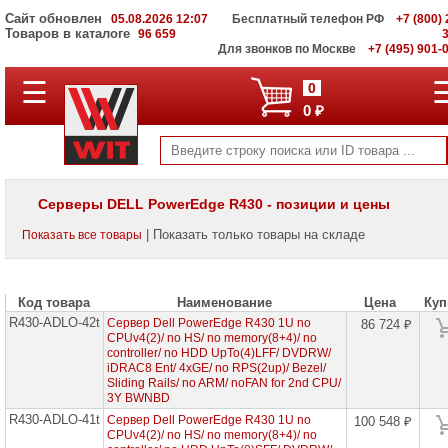
Сайт обновлен
05.08.2026 12:07
Бесплатный телефон РФ
+7 (800) 
Товаров в каталоге
96 659
Для звонков по Москве
+7 (495) 901-
☰
ПОЛНЫЙ
0
КАТАЛОГ
0 ₽
WIT
Корпоративные
серверы
WIT
VV
Серверы DELL PowerEdge R430 - позиции и цены
Системы
| Показать только товары на складе
Показать все товары
хранения
данных
WIT
VI
Код товара
Наименование
Цена
Куп
R430-ADLO-42t
Мониторы
Сервер Dell PowerEdge R430 1U no
86 724 ₽
и
CPUv4(2)/ no HS/ no memory(8+4)/ no
LCD
controller/ no HDD UpTo(4)LFF/ DVDRW/
панели
iDRAC8 Ent/ 4xGE/ no RPS(2up)/ Bezel/
Sliding Rails/ no ARM/ noFAN for 2nd CPU/
3Y BWNBD
Проекторы
и
R430-ADLO-41t
Сервер Dell PowerEdge R430 1U no
100 548 ₽
лампы
CPUv4(2)/ no HS/ no memory(8+4)/ no
для