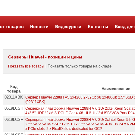
ог товаров
Новости
Видеоуроки
Контакты
Вход для
Серверы Huawei - позиции и цены
| Показать только товары на складе
Показать все товары
Код
Наименование
товара
02311XBK
Сервер Huawei 2288H V5 2x4208 2x32Gb x8 2x480Gb 2.5" SSD 
(02311XBK)
0619LCSH
Серверная платформа Huawei 1288H V7/ 1U/ 2xItel Xeon Scala
4x3.5" HDD/ 2xM.2/ PCI-E Gen4 X8-HH/ HL/ 2xUSB/ VGA Port/ RJ
0619LCSF
Серверная платформа Huawei 2288H V7/ 2U/ 2xIntel Xeon 5th G
2.5ʺ SAS/ SATA/ SSD/ 12 to 18 x 3.5ʺ SAS/ SATA/ 4/ 8/ 16/ 24 x NVM
x PCIe slots: 2 x FlexIO slots dedicated for OCP