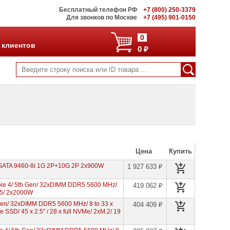
Бесплатный телефон РФ
+7 (800) 250-3379
Для звонков по Москве
+7 (495) 901-0150
0
 клиентов
0 ₽
Цена
Купить
SATA 9460-8i 1G 2P+10G 2P 2x900W
1 927 633 ₽
ble 4/ 5th Gen/ 32xDIMM DDR5 5600 MHz/
419 062 ₽
45/ 2x2000W
en/ 32xDIMM DDR5 5600 MHz/ 8 to 33 x
404 409 ₽
e SSD/ 45 x 2.5ʺ / 28 x full NVMe/ 2xM.2/ 19