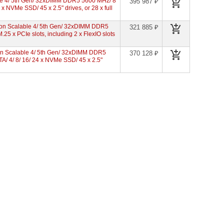
e 4/ 5th Gen/ 32xDIMM DDR5 5600 MHz/ 8
395 987 ₽
 x NVMe SSD/ 45 x 2.5ʺ drives, or 28 x full
on Scalable 4/ 5th Gen/ 32xDIMM DDR5
321 885 ₽
5 x PCIe slots, including 2 x FlexIO slots
n Scalable 4/ 5th Gen/ 32xDIMM DDR5
370 128 ₽
TA/ 4/ 8/ 16/ 24 x NVMe SSD/ 45 x 2.5ʺ