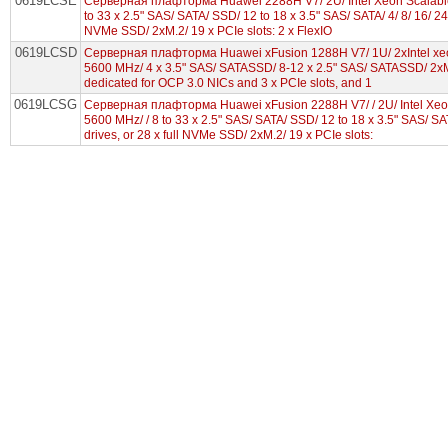
0619LCSE
Серверная плафторма Huawei 2288H V7/ 2U/ Intel Xeon Scalabl
to 33 x 2.5ʺ SAS/ SATA/ SSD/ 12 to 18 x 3.5ʺ SAS/ SATA/ 4/ 8/ 16/ 24
NVMe SSD/ 2xM.2/ 19 x PCIe slots: 2 x FlexIO
0619LCSD
Серверная плафторма Huawei xFusion 1288H V7/ 1U/ 2xIntel xe
5600 MHz/ 4 x 3.5ʺ SAS/ SATASSD/ 8-12 x 2.5ʺ SAS/ SATASSD/ 2xM.2
dedicated for OCP 3.0 NICs and 3 x PCIe slots, and 1
0619LCSG
Серверная плафторма Huawei xFusion 2288H V7/ / 2U/ Intel Xeo
5600 MHz/ / 8 to 33 x 2.5ʺ SAS/ SATA/ SSD/ 12 to 18 x 3.5ʺ SAS/ SA
drives, or 28 x full NVMe SSD/ 2xM.2/ 19 x PCIe slots: